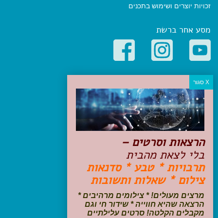
זכויות יוצרים ושימוש בתכנים
מסע אחר ברשת
קטגוריות פופולריות
יעדים
טיולים בישראל
מלונות בוטיק בישראל
טיפים והמלצות
הרצאות וסרטים –
הכנות לנסיעה
בלי לצאת מהבית
טיולי ג'יפים
תרבויות * טבע * סדנאות
טיולים עם ילדים
צילום * שאלות ותשובות
שייט, הפלגות, קרוזים
דיגיטל
מרצים מעולים! * צילומים מרהיבים *
הרצאה שהיא חווייה * שידור חי וגם
עקבו אחרינו בפייסבוק
מקבלים הקלטה! סרטים עלילתיים