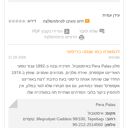
עידן עמית
דירוג:
דרגו והגיבו לטיפ/המלצה
שלחו לחבר
הורידו כקובץ PDF
הדפיסו טיפ/המלצה
להתארח כמו אגתה כריסטי
תורכיה
21.08.2006
מלון Pera Palas באיסטנבול, תורכיה נבנה ב-1892 עבור נוסעי
האוריינט אקספרס, ואירח מלכים, מנהיגים ואמנים. שופץ ב-1974.
החדר שבו שהתה אגתה כריסטי בעת כתיבת "רצח באוריינט
אקספרס" נשמר כמוזיאון. גם אם תבחרו שלא לגור במלון, אין
להחמיץ ביקור בלובי המדהים ושתיית תה במעדנייה שלו.
Pera Palas
מקום:
איסטנבול
רחוב:
Meşrutiyet Caddesi 98/100, Tepebaşı‎, טַקסים
טלפון:
90-212-2514560