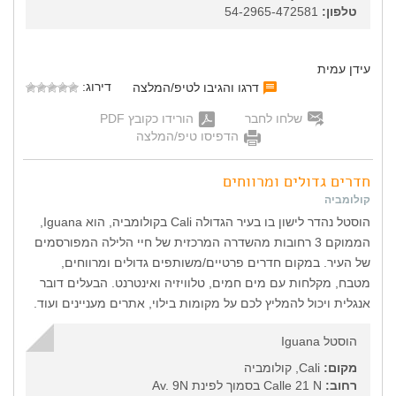
טלפון:
54-2965-472581
עידן עמית
דירוג:
דרגו והגיבו לטיפ/המלצה
שלחו לחבר
הורידו כקובץ PDF
הדפיסו טיפ/המלצה
חדרים גדולים ומרווחים
קולומביה
הוסטל נהדר לישון בו בעיר הגדולה Cali בקולומביה, הוא Iguana,
הממוקם 3 רחובות מהשדרה המרכזית של חיי הלילה המפורסמים
של העיר. במקום חדרים פרטיים/משותפים גדולים ומרווחים,
מטבח, מקלחות עם מים חמים, טלוויזיה ואינטרנט. הבעלים דובר
אנגלית ויכול להמליץ לכם על מקומות בילוי, אתרים מעניינים ועוד.
הוסטל Iguana
מקום:
Cali, קולומביה
רחוב:
Calle 21 N בסמוך לפינת Av. 9N