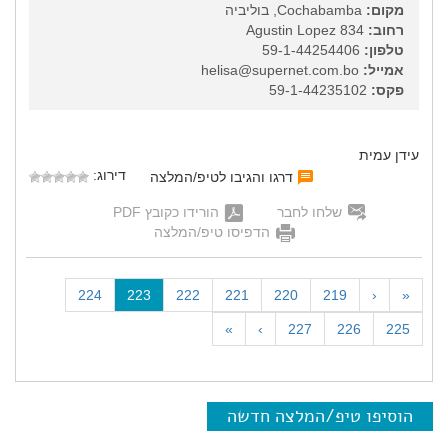
מקום:
Cochabamba, בוליביה
רחוב:
Agustin Lopez 834
טלפון:
59-1-44254406
אמייל:
helisa@supernet.com.bo
פקס:
59-1-44235102
עידן עמית
דירוג:
דרגו והגיבו לטיפ/המלצה
שלחו לחבר
הורידו כקובץ PDF
הדפיסו טיפ/המלצה
(
224
223
222
221
220
219
‹
«
c
»
›
227
226
225
u
r
r
e
הוסיפו טיפ/המלצה חדשה
n
t