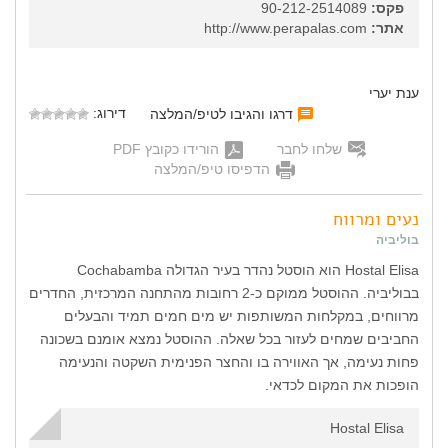
פקס:
90-212-2514089
אתר:
http://www.perapalas.com
ענת יערי
דירוג:
דרגו והגיבו לטיפ/המלצה
שלחו לחבר
הורידו כקובץ PDF
הדפיסו טיפ/המלצה
נעים ומרווח
בוליביה
Hostal Elisa הוא הוסטל נהדר בעיר הגדולה Cochabamba
בבוליביה. ההוסטל ממוקם כ-2 רחובות מהתחנה המרכזית, החדרים
מרווחים, במקלחות המשותפות יש מים חמים תמיד והבעלים
החביבים שמחים לעזור בכל שאלה. ההוסטל נמצא אומנם בשכונה
פחות נעימה, אך האווירה בו והחצר הפנימית השקטה והנעימה
הופכות את המקום לכדאי.
Hostal Elisa