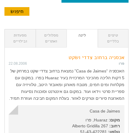
טיפים
לינה
מסלולים
מסעדות
כלליים
ואתרים
ובילויים
אכסניה ברחוב צדדי ושקט
פרו
22.08.2006
האכסניה “Casa de Jaimes” נמצאת ברחוב צדדי שקט במרחק של
5 דקות הליכה מהכיכר המרכזית בעיר Huaraz בפרו. במקום עם
מקלחות ומים חמים, מטבח מאורגן ומאובזר היטב, טלוויזיה עם
ספריית סרטי וידאו ועוד. במקום גם אינטרנט וסוכנות נסיעות
המארגנת סיורים וטרקים לאזור. בעלת המקום חביבה ועוזרת תמיד.
Casa de Jaimes
מקום:
Huaraz, פרו
רחוב:
Alberto Gridilla 267
טלפון:
51-43-422281