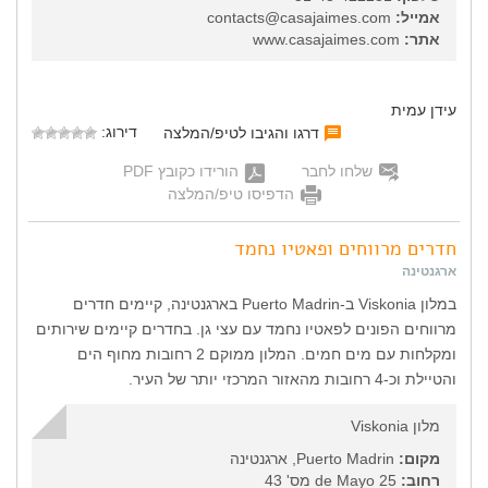
אמייל:
contacts@casajaimes.com
אתר:
www.casajaimes.com
עידן עמית
דירוג:
דרגו והגיבו לטיפ/המלצה
שלחו לחבר
הורידו כקובץ PDF
הדפיסו טיפ/המלצה
חדרים מרווחים ופאטיו נחמד
ארגנטינה
במלון Viskonia ב-Puerto Madrin בארגנטינה, קיימים חדרים
מרווחים הפונים לפאטיו נחמד עם עצי גן. בחדרים קיימים שירותים
ומקלחות עם מים חמים. המלון ממוקם 2 רחובות מחוף הים
והטיילת וכ-4 רחובות מהאזור המרכזי יותר של העיר.
מלון Viskonia
מקום:
Puerto Madrin, ארגנטינה
רחוב:
25 de Mayo מס' 43