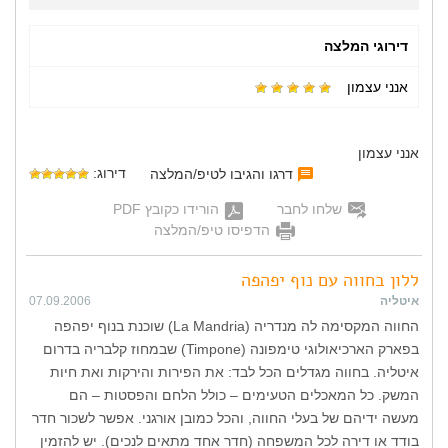
דירוגי המלצה
אנני עצמון
אנני עצמון
דירוג:
דרגו והגיבו לטיפ/המלצה
שלחו לחבר
הורידו כקובץ PDF
הדפיסו טיפ/המלצה
ללון בחווה עם נוף יפהפה
איטליה
07.09.2006
החווה המקסימה לה מנדריה (La Mandria) שוכנת בנוף יפהפה
בפארק הארכיאולוגי טימפונה (Timpone) שבמחוז קלבריה בדרום
איטליה. בחווה מגדלים הכל לבד: את הפירות והירקות ואת חיות
המשק. כל המאכלים הטעימים – כולל הלחם והפסטות – הם
מעשה ידיהם של בעלי החווה, והכל כמובן אורגני. אפשר לשכור חדר
בודד או דירה לכל המשפחה (חדר אחד מתאים לנכים). יש להזמין