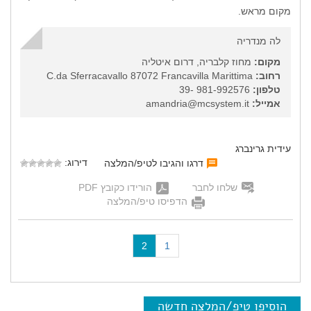
מקום מראש.
לה מנדריה
מקום:
מחוז קלבריה, דרום איטליה
רחוב:
C.da Sferracavallo 87072 Francavilla Marittima
טלפון:
981-992576 -39
אמייל:
amandria@mcsystem.it
עידית גרינברג
דירוג:
דרגו והגיבו לטיפ/המלצה
שלחו לחבר
הורידו כקובץ PDF
הדפיסו טיפ/המלצה
(
2
1
c
u
r
r
הוסיפו טיפ/המלצה חדשה