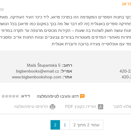
ראג
008
בקר בחנות הספרים המקסימה הזו במרכז פראג, ליד כיכר העיר העתיקה, מאחו
Ty. החנות מחזיקה ספרים באנגלית (זה לא דבר של מה בכך במקום כמו פראג) בכל הנוש
בחנות עושה חשק לשהות בה שעות – הקירות מכוסים מרצפה עד תקרה במדפי 
תרות מאחורי המדפים מעוטרות בציורים צבעוניים וצוות החנות אדיב ומסביר 
ד עם אוכלוסייה צעירה ברובה ודוברת אנגלית.
רחוב:
Malá Štupartská 5
אמייל:
bigbenbooks@email.cz
אתר:
www.bigbenbookshop.com
דירוג:
דרגו והגיבו לטיפ/המלצה
לחו לחבר
הורידו כקובץ PDF
הדפיסו טיפ/המלצה
(
עמוד 2 מתוך 2
1
2
c