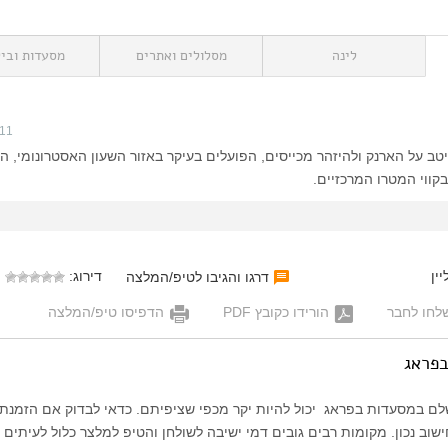
לינה
מסלולים ואתרים
מסעדות וביל
011
טב על הארנק ולהיזהר מכייסים, הפועלים בעיקר באזור השעון האסטרונומי, ה
קווי המטרו המרכזיים.
ין
דירוג:
דרגו והגיבו לטיפ/המלצה
לחו לחבר
הורידו כקובץ PDF
הדפיסו טיפ/המלצה
פראג
ם במסעדות בפראג יכול להיות יקר מכפי שציפיתם. כדאי לבדוק אם הזמנת
וב נכון. מקומות רבים גובים דמי ישיבה לשולחן והטיפ למלצר כלול לעיתים 