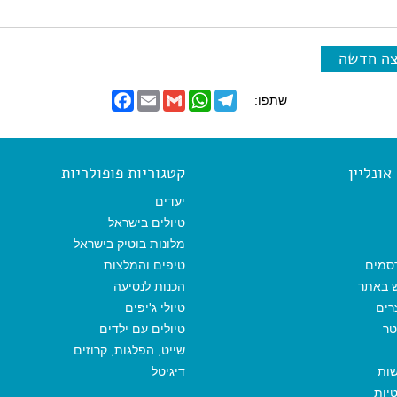
u
r
r
צה חדשה
e
n
F
E
G
W
T
שתפו:
t
a
m
m
h
e
)
c
a
a
a
l
e
i
i
t
e
b
l
l
s
g
o
A
r
ונליין
קטגוריות פופולריות
o
p
a
k
p
m
יעדים
טיולים בישראל
מלונות בוטיק בישראל
סמים
טיפים והמלצות
ש באתר
הכנות לנסיעה
רים
טיולי ג'יפים
טר
טיולים עם ילדים
שייט, הפלגות, קרוזים
שות
דיגיטל
יות