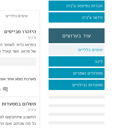
חברות נסיעות צ'כיה
טיפים כלליים
וידאו צ'כיה
היזהרו מכייסים
עוד בערוצים
צ'כיה
בפראג כדאי לשמור הי
טיפים כלליים
של פראג, גשר קארל וב
לינה
מסלולים ואתרים
מערכת מסע אחר אונלי
מסעדות ובילויים
ש
תשלום במסעדות ב
צ'כיה
החשבון שתתבקשו לשל
כל מה שכתוב ואם החיש