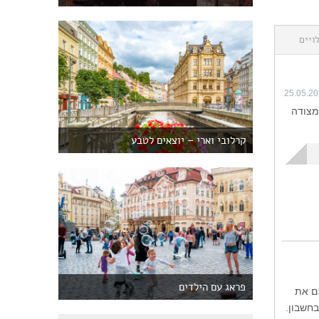
ויים
25.05.2
מצודה
קרלובי וארי – יוצאים לטבע
פראג עם הילדים
ם את
בחשבון.