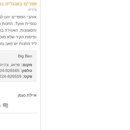
ספרים באנגלית בפ
צ'כיה
אוהבי הספרים יהנו ל
כנסיית nn
והסגנונות. האווירה 
ופיסות הקיר שלא מוס
ליד החנות יש פאב נחמ
Big Ben
מקום:
פראג, צ'כיה
טלפון:
420-224-826565
פקס:
420-224-826559
איילת נעמן
ש