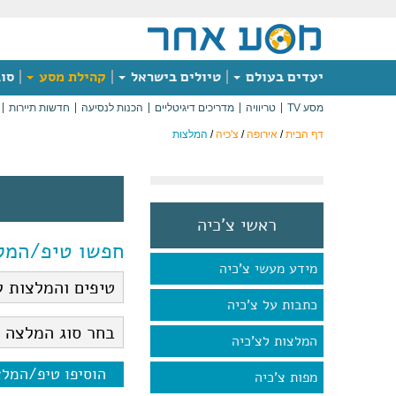
יעדים בעולם
טיולים בישראל
קהילת מסע
סוג
מסע TV
טריוויה
מדריכים דיגיטליים
הכנות לנסיעה
חדשות תיירות
דף הבית
/
אירופה
/
צ'כיה
/
המלצות
ראשי צ'כיה
חפשו טיפ/המל
מידע מעשי צ'כיה
כתבות על צ'כיה
המלצות לצ'כיה
הוסיפו טיפ/המל
מפות צ'כיה