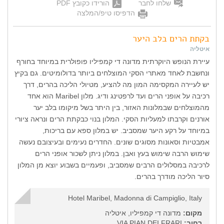
שלחו לחבר
הורידו כקובץ PDF
הדפיסו טיפ/המלצה
בקתת הרים בלב היער
איטליה
עיירת הנופש היוקרתית מדונה די קמפיליו פופולרית במיוחד בחורף
ונחשבת לאחד מאתרי הסקי המוצלחים ביותר בדולומיטים. גם בקיץ
יש לעיירה המקסימה המון מה להציע, מטיולי הליכה בהרים, דרך
רכיבה על אופני הרים ועד לרפטינג ודיג. מלון Maribel הוא אחד
מהמוצלחים שבמלונות האזור, בין היתר בשל מיקומו בלב יער
אורנים וקרבתו למעליות הסקי. המלון בנוי כבקתת הרים ונראה ציורי
במיוחד על רקע היער שמסביב. יש במלון ספא עם בריכות,
אמבטיות וסאונות מסוגים שונים. החדרים נעימים ובעיצובם נעשה
שימוש הרבה שימוש בעץ ואבן. במלון ניתן לשכור אופני הרים
לרכיבה במסלולים הרבים שמסביב, ופעמיים בשבוע יוצא מן המלון
סיור הליכה מודרך בהרים.
Hotel Maribel, Madonna di Campiglio, Italy
מקום:
מדונה די קמפיליו, איטליה
רחוב:
VIA PIAN DEI FRARI