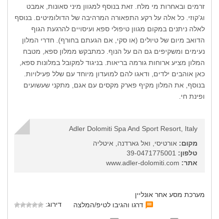
זרמים ובאחרות מי מלח. זאת בנוסף למגוון מיני סאונות, אמבט
וג'קוזי. כל אלה על רקע התפאורה המרהיבה של הדולומיטים. בנוסף
לאלה ניתנים במקום מגוון טיפולי ספא ועיסויים להרגעת הגוף
הדואב מיום של טיולים (או סקי, אם הגעתם בחורף). חדרי המלון
נעימים ומשקיפים גם הם על הנוף. כמתבקש ממלון ספא, מטבח
המלון מציע ארוחות גורמה בריאות. בניגוד למקובל במלונות ספא,
כאן אוהבים ילדים, ודאגו להם למועדון מיוחד עם שלל פעילויות.
בנוסף, את המלון מקיף פארק מקסים עם אגם, מתקני שעשועים
ופינת חי.
Adler Dolomiti Spa And Sport Resort, Italy
מקום:
אורטיסי, ואל גארדנה, איטליה
טלפון:
39-0471775001
אתר:
www.adler-dolomiti.com
מערכת מסע אחר אונליין
דירוג:
דרגו והגיבו לטיפ/המלצה