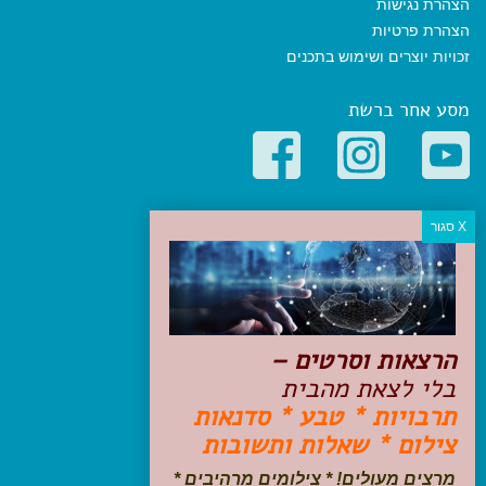
הצהרת נגישות
הצהרת פרטיות
זכויות יוצרים ושימוש בתכנים
מסע אחר ברשת
קטגוריות פופולריות
יעדים
טיולים בישראל
מלונות בוטיק בישראל
טיפים והמלצות
הרצאות וסרטים –
הכנות לנסיעה
בלי לצאת מהבית
טיולי ג'יפים
תרבויות * טבע * סדנאות
טיולים עם ילדים
צילום * שאלות ותשובות
שייט, הפלגות, קרוזים
דיגיטל
מרצים מעולים! * צילומים מרהיבים *