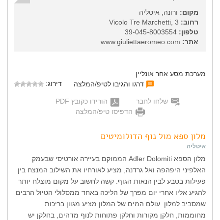
מקום:
ורונה, איטליה
רחוב:
Vicolo Tre Marchetti, 3
טלפון:
39-045-8003554
אתר:
www.giuliettaeromeo.com
מערכת מסע אחר אונליין
דירוג:
דרגו והגיבו לטיפ/המלצה
שלחו לחבר
הורידו כקובץ PDF
הדפיסו טיפ/המלצה
מלון ספא מול נוף הדולומיטים
איטליה
מלון הספא Adler Dolomiti הממוקם בעיירה אורטיסי שבעמק
האלפיני היפהפה ואל גרדנה, מציע לאורחיו את השילוב המנצח בין
פעילות בטבע לבין הנאות הגוף. קשה לחשוב על מקום מוצלח יותר
להגיע אליו אחרי יום מפרך של הליכה באחד ממסלולי הטיול הרבים
שמסביב למלון. עולם המים של המלון מציע מגוון בריכות
מחוממות, חלקן מקורות וחלקן פתוחות לנוף מדהים, בחלקן יש