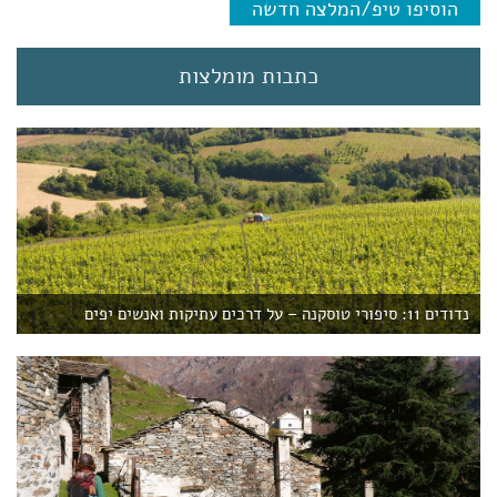
r
הוסיפו טיפ/המלצה חדשה
e
n
t
כתבות מומלצות
)
נדודים 11: סיפורי טוסקנה – על דרכים עתיקות ואנשים יפים