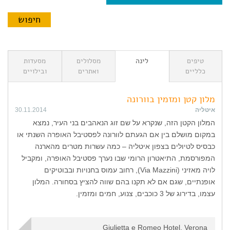
טיפים
לינה
מסלולים
מסעדות
כלליים
ואתרים
ובילויים
מלון קטן ומזמין בוורונה
איטליה
30.11.2014
המלון הקטן הזה, שנקרא על שם זוג הנאהבים בני העיר, נמצא
במקום מושלם בין אם הגעתם לוורונה לפסטיבל האופרה השנתי או
כבסיס לטיולים בצפון איטליה – כמה עשרות מטרים מהארנה
המפורסמת, התיאטרון הרומי שבו נערך פסטיבל האופרה, ומקביל
לויה מאזיני (Via Mazzini), רחוב עמוס בחנויות ובבוטיקים
אופנתיים, שגם אם לא תקנו בהם שווה להציץ בסחורה. המלון
עצמו, בדירוג של 3 כוכבים, צנוע, חמים ומזמין.
Giulietta e Romeo Hotel, Verona