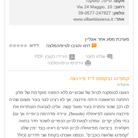
מקום:
סיינה, טוסקנה
רחוב:
Via 24 Maggio, 10
טלפון:
39-0577-247927
אתר:
www.villaeldasiena.it
מערכת מסע אחר אונליין
דירוג:
דרגו והגיבו לטיפ/המלצה
שלחו לחבר
הורידו כקובץ PDF
הדפיסו טיפ/המלצה
קמפינג ובקתות ליד פירנצה
איטליה
הגענו לטוסקנה לטיול של שבועיים ללא הזמנה מוקדמת של מלון.
התחנה הראשונה היתה פירנצה, אך לא רצינו לגור בעיר משום שהיה
לנו רכב שכור והחניה בעיר מאוד קשה. עלינו לגבעות העותרות את
פירנצה והגענו לפיאזולה (fiesole), עיירה מדהימה ביופייה אך עם
בתי מלון יקרים. עמדנו לצאת לכיוון הכפרים לשכור חדר בחווה
חקלאית. ביציאה מפיאזולה לכיוון ההרים ראינו בצד ימין שלט
"קמפינג שלושה כוכבים". נכנסנו ושכרנו בקתת שני חדרים (כולל