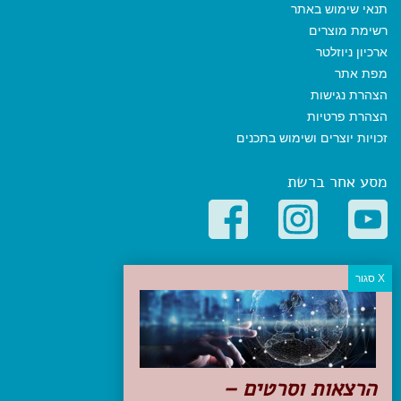
תנאי שימוש באתר
רשימת מוצרים
ארכיון ניוזלטר
מפת אתר
הצהרת נגישות
הצהרת פרטיות
זכויות יוצרים ושימוש בתכנים
מסע אחר ברשת
קטגוריות פופולריות
יעדים
טיולים בישראל
מלונות בוטיק בישראל
טיפים והמלצות
הרצאות וסרטים –
הכנות לנסיעה