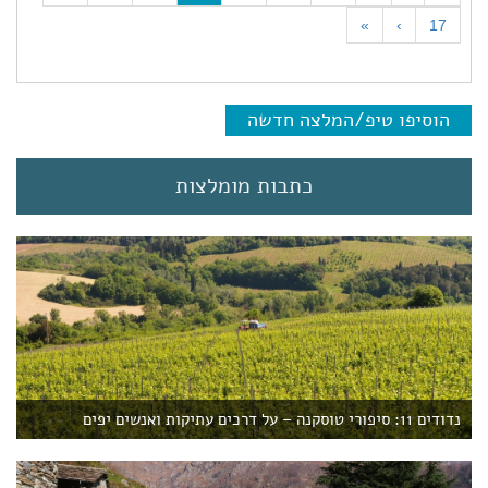
c
»
›
17
u
r
r
e
הוסיפו טיפ/המלצה חדשה
n
t
)
כתבות מומלצות
נדודים 11: סיפורי טוסקנה – על דרכים עתיקות ואנשים יפים