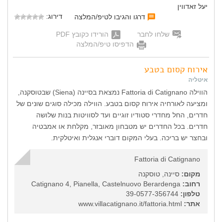
יעל זאדווין
דירוג:
דרגו והגיבו לטיפ/המלצה
שלחו לחבר
הורידו כקובץ PDF
הדפיסו טיפ/המלצה
אירוח קסום בטבע
איטליה
הווילה Fattoria di Catignano נמצאת בסיינה (Siena) שבטוסקנה,
ומציעה לאורחיה אירוח קסום בטבע. הווילה מכילה סוגים שונים של
חדרים, החל מחדרי סטודיו זוגיים ועד לסוויטות בנות שלושה
חדרים. בכל החדרים יש מטבחון מאובזר, מקלחת או אמבטיה
ובחצר יש בריכה. בעלי המקום דוברי אנגלית ואיטלקית.
Fattoria di Catignano
מקום:
סיינה, טוסקנה
רחוב:
Catignano 4, Pianella, Castelnuovo Berardenga
טלפון:
39-0577-356744
אתר:
www.villacatignano.it/fattoria.html