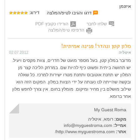
איזנמן
דירוג:
דרגו והגיבו לטיפ/המלצה
שלחו לחבר
הורידו כקובץ PDF
הדפיסו טיפ/המלצה
מלון קטן ונהדר! פנינה אמיתית!
איטליה
02.07.2012
מדובר במלון קטן, בעל מספר מועט של חדרים, צוות מקסים ויעיל.
יש תחושה ביתית ופשוט כיף להיות שם. במרחק הליכה קצר מן
המלון יש תחנת אוטובוס ותחנת מטרו ישירות למרכז. כל שאלה
ובקשה שהייתה לנו נענתה על ידי הצוות במלון. המקום הזה הוא
שילוב מושלם בין מחיר ומיקום. מומלץ בחום. אין צורך לחפש מלון
אחר ברומא.
My Guest Roma
מקום:
רומא, איטליה
אמייל:
info@myguestroma.com
אתר:
http://www.myguestroma.com/