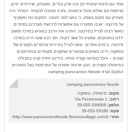
אחד עם מיטת קומותיים) ובה ארון בגדים, מטבחון, שירותים יפים,
מרפסת עם שולחן אוכל וכיסאות, וחניה סמוכה לבקתה. המחיר היה
מצחיק עם מקום בשפע, כי באנו לפני העונה. המקום נוח ומשקיף
על פירנצה. יש בו מסעדה עם אפשרות לרכישת מצרכים בסיסיים.
כאשר רצינו לטייל בפירנצה, החנינו את הרכב במגרש במרכז ומשם
ירדנו באוטובוס, שמגיע כל עשר דקות. תוך רבע שעה היינו במרכז
פירנצה. בימים אחרים, יצאנו לטייל בעיירות ובכפרים הקטנים של
טוסקנה, היינו בשווקים צבעוניים ושוקקים מקומיים ובמוזיאונים
קטנים – והכל בנסיעה קצרה ונוחה. בדרכנו חזרה קנינו במכולת
בפיאזולה מצרכים, הכנו ארוחה וסעדנו על המרפסת בצל האורנים.
המקום נקרא camping panoramico fiesole.
camping panoramico fiesole
מקום:
פיאזולה, טוסקנה
רחוב:
Via Peramonda 1
טלפון:
39-055-599069
פקס:
39-055-59186
אתר:
http://www.panoramicofiesole.florencevillage.com/it/