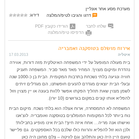
מערכת מסע אחר אונליין
דירוג:
דרגו והגיבו לטיפ/המלצה
שלחו לחבר
הורידו כקובץ PDF
הדפיסו טיפ/המלצה
אירוח מושלם בטוסקנה ואמבריה
איטליה
17.03.2013
בית מעולה המופעל על ידי המשפחה האיטלקית מזה דורות, אווירה
נהדרת ומיקום מצוין!. המחיר מאד מאד סביר. המשפחה תעניק
חוויה ונגיעה בלתי נשכחת בתרבות המקומית. הבית בן כ-1000 שנה
ובעלי הבית יוצאים מגדרם להנעים חופשתנו, הם מגדלים זיתים
לשמן מצוין שאת תהליך הפקתו אפשר ללוות בעונה או יין מצוין וזול
להפליא אותו קונים במקום בגרושים (10 יורו).
המשפחה לא התמסחרה, ארוח אצלה הוא בלתי נשכח. מיקום הבית
נוח ביותר לכל המקומות המומלצים בטוסקנה ואומבריה. לוצ'אנו
ואישתו אנה מריה… אחח איזה חיוך! הבית אינו מופיע בחבילות!
ולכן הוא זול להפליא והרווח כולו שלכם בכל האספקטים. גם פליישר
טועם היין היה כאן והתלהב וגם לוויטה – צלם מחונן היה כאן