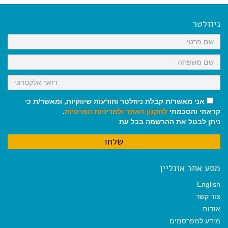
e
i
i
t
e
b
l
l
s
g
o
A
r
ניוזלטר
o
p
a
k
p
m
אני מאשר/ת קבלת ניוזלטר והודעות שיווקיות, ומאשר/ת כי
קראתי והסכמתי
לתקנון האתר
ולמדיניות הפרטיות
.
ניתן לבטל את ההרשמה בכל עת
מסע אחר אונליין
English
צור קשר
אודות
מידע למפרסמים