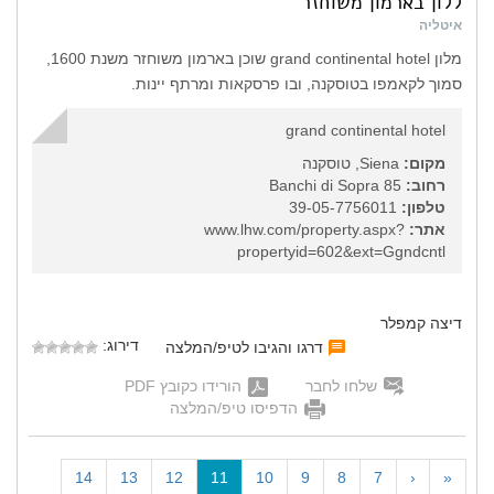
ללון בארמון משוחזר
איטליה
מלון grand continental hotel שוכן בארמון משוחזר משנת 1600,
סמוך לקאמפו בטוסקנה, ובו פרסקאות ומרתף יינות.
grand continental hotel
מקום:
Siena, טוסקנה
רחוב:
Banchi di Sopra 85
טלפון:
39-05-7756011
אתר:
www.lhw.com/property.aspx?
propertyid=602&ext=Ggndcntl
דיצה קמפלר
דירוג:
דרגו והגיבו לטיפ/המלצה
שלחו לחבר
הורידו כקובץ PDF
הדפיסו טיפ/המלצה
(
14
13
12
11
10
9
8
7
‹
«