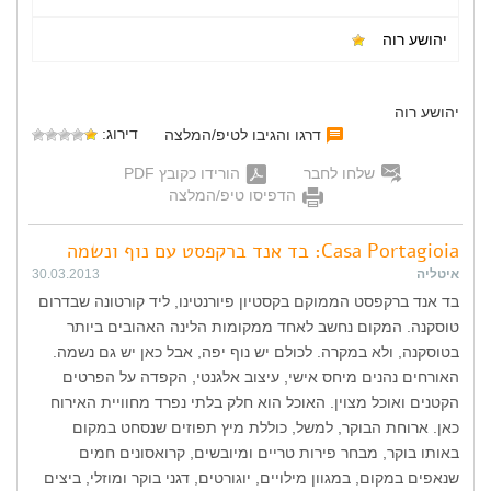
יהושע רוה
יהושע רוה
דירוג:
דרגו והגיבו לטיפ/המלצה
שלחו לחבר
הורידו כקובץ PDF
הדפיסו טיפ/המלצה
Casa Portagioia: בד אנד ברקפסט עם נוף ונשמה
איטליה
30.03.2013
בד אנד ברקפסט הממוקם בקסטיון פיורנטינו, ליד קורטונה שבדרום
טוסקנה. המקום נחשב לאחד ממקומות הלינה האהובים ביותר
בטוסקנה, ולא במקרה. לכולם יש נוף יפה, אבל כאן יש גם נשמה.
האורחים נהנים מיחס אישי, עיצוב אלגנטי, הקפדה על הפרטים
הקטנים ואוכל מצוין. האוכל הוא חלק בלתי נפרד מחוויית האירוח
כאן. ארוחת הבוקר, למשל, כוללת מיץ תפוזים שנסחט במקום
באותו בוקר, מבחר פירות טריים ומיובשים, קרואסונים חמים
שנאפים במקום, במגוון מילויים, יוגורטים, דגני בוקר ומוזלי, ביצים