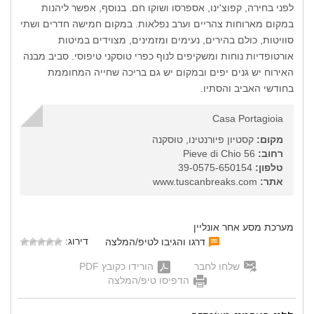
לפני בחירה, קפוצ'ינו, אספרסו ושוקו חם. בנוסף, אפשר ליהנות
במקום מארוחות צהריים וערב נפלאות. במקום חמישה חדרים ושתי
סוויטות, כולם בהירים, נעימים ומזמינים, מצוידים במיטות
אורטופדיות נוחות ומשקיפים לנוף כפרי טוסקני טיפוסי. סביב מבנה
האירוח יש גנים יפים ובמקום יש גם בריכה שחייה המחוממת
בחודשי האביב והסתיו.
Casa Portagioia
מקום:
קסטיון פיורנטינו, טוסקנה
רחוב:
Pieve di Chio 56
טלפון:
39-0575-650154
אתר:
www.tuscanbreaks.com
מערכת מסע אחר אונליין
דירוג:
דרגו והגיבו לטיפ/המלצה
שלחו לחבר
הורידו כקובץ PDF
הדפיסו טיפ/המלצה