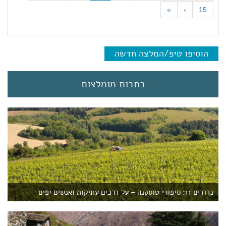
c
»
›
15
u
r
r
e
הוסיפו טיפ/המלצה חדשה
n
t
)
כתבות מומלצות
נדודים 11: סיפורי טוסקנה – על דרכים עתיקות ואנשים יפים