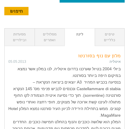
טיפים
לינה
מסלולים
מסעדות
כלליים
ואתרים
ובילויים
מלון עם נוף בסורנטו
איטליה
05.05.2013
ביולי 2004 בטיול שערכנו בדרום איטליה, לנו במלון אשר נמצא
במיקום היפה ביותר בסורנטו.
בנסיעה בכביש המהיר A3 יוצאים ביציאה הנקראת –
Castellammare di stabia ונכנסים לכביש פנימי מס' 145 הנקרא
סורנטינה (sorrentine). תוך כדי נסיעה איטית הצמודה לקו החוף
מתגלה לעיננו קשת ארוכה של מצוקים, חופי רחצה ואתרי נופש
קטנים. ממש בתחילת הירידה לכיוון העיר סורנטו נמצא המלון Hotel
MagaMare.
המלון הוא שלושה כוכבים והנוף בהחלט חמישה כוכבים. החדרים
פונים ברובם לנוף. לחדרים מרפסות נוף מדהימות. ארוחת הבוקר