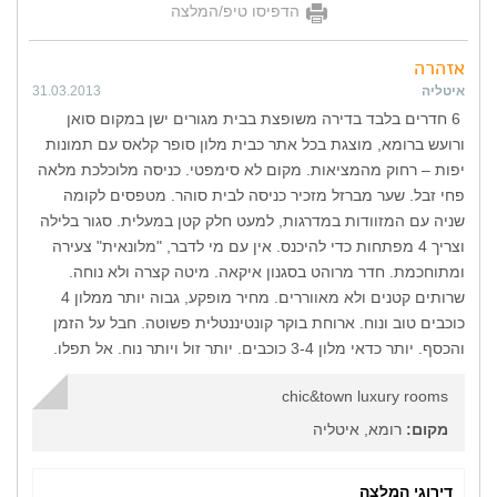
הדפיסו טיפ/המלצה
אזהרה
איטליה
31.03.2013
6 חדרים בלבד בדירה משופצת בבית מגורים ישן במקום סואן
ורועש ברומא, מוצגת בכל אתר כבית מלון סופר קלאס עם תמונות
יפות – רחוק מהמציאות. מקום לא סימפטי. כניסה מלוכלכת מלאה
פחי זבל. שער מברזל מזכיר כניסה לבית סוהר. מטפסים לקומה
שניה עם המזוודות במדרגות, למעט חלק קטן במעלית. סגור בלילה
וצריך 4 מפתחות כדי להיכנס. אין עם מי לדבר, "מלונאית" צעירה
ומתוחכמת. חדר מרוהט בסגנון איקאה. מיטה קצרה ולא נוחה.
שרותים קטנים ולא מאווררים. מחיר מופקע, גבוה יותר ממלון 4
כוכבים טוב ונוח. ארוחת בוקר קונטיננטלית פשוטה. חבל על הזמן
והכסף. יותר כדאי מלון 3-4 כוכבים. יותר זול ויותר נוח. אל תפלו.
chic&town luxury rooms
מקום:
רומא, איטליה
דירוגי המלצה