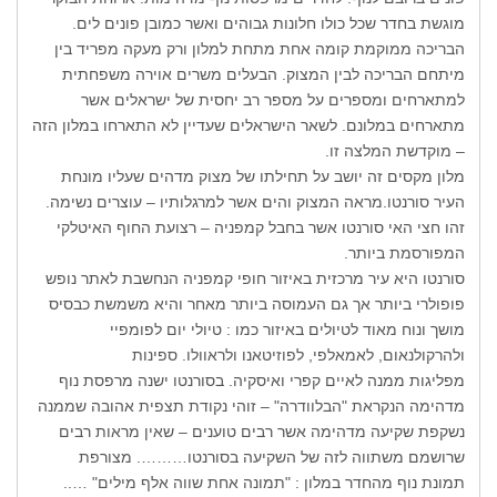
מוגשת בחדר שכל כולו חלונות גבוהים ואשר כמובן פונים לים.
הבריכה ממוקמת קומה אחת מתחת למלון ורק מעקה מפריד בין
מיתחם הבריכה לבין המצוק. הבעלים משרים אוירה משפחתית
למתארחים ומספרים על מספר רב יחסית של ישראלים אשר
מתארחים במלונם. לשאר הישראלים שעדיין לא התארחו במלון הזה
– מוקדשת המלצה זו.
מלון מקסים זה יושב על תחילתו של מצוק מדהים שעליו מונחת
העיר סורנטו.מראה המצוק והים אשר למרגלותיו – עוצרים נשימה.
זהו חצי האי סורנטו אשר בחבל קמפניה – רצועת החוף האיטלקי
המפורסמת ביותר.
סורנטו היא עיר מרכזית באיזור חופי קמפניה הנחשבת לאתר נופש
פופולרי ביותר אך גם העמוסה ביותר מאחר והיא משמשת כבסיס
מושך ונוח מאוד לטיולים באיזור כמו : טיולי יום לפומפיי
ולהרקולנאום, לאמאלפי, לפוזיטאנו ולראוולו. ספינות
מפליגות ממנה לאיים קפרי ואיסקיה. בסורנטו ישנה מרפסת נוף
מדהימה הנקראת "הבלוודרה" – זוהי נקודת תצפית אהובה שממנה
נשקפת שקיעה מדהימה אשר רבים טוענים – שאין מראות רבים
שרושמם משתווה לזה של השקיעה בסורנטו………. מצורפת
תמונת נוף מהחדר במלון : "תמונה אחת שווה אלף מילים" …..