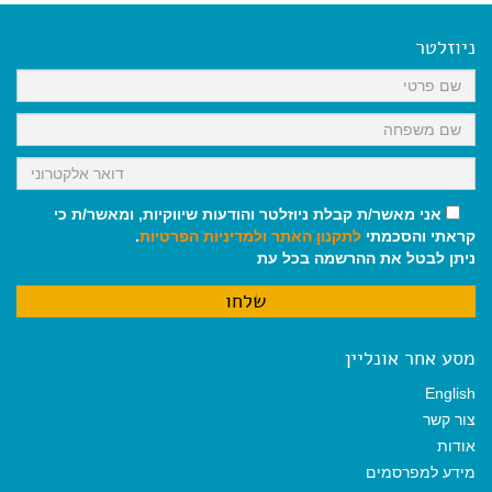
e
i
i
t
e
b
l
l
s
g
o
A
r
ניוזלטר
o
p
a
k
p
m
אני מאשר/ת קבלת ניוזלטר והודעות שיווקיות, ומאשר/ת כי
קראתי והסכמתי
לתקנון האתר
ולמדיניות הפרטיות
.
ניתן לבטל את ההרשמה בכל עת
מסע אחר אונליין
English
צור קשר
אודות
מידע למפרסמים