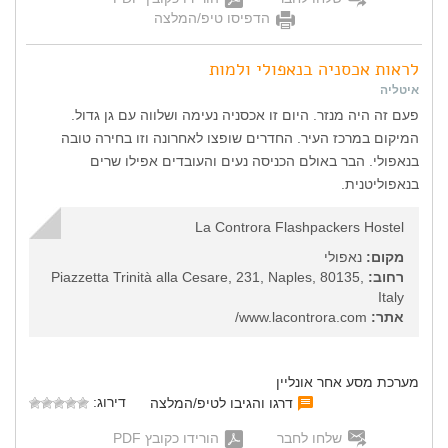
הדפיסו טיפ/המלצה
לראות אכסניה בנאפולי ולמות
איטליה
פעם זה היה מנזר. היום זו אכסניה נעימה ושלווה עם גן גדול.
המיקום במרכז העיר. החדרים שופצו לאחרונה וזו בחירה טובה
בנאפולי. הבר באולם הכניסה נעים והעובדים אפילו שרים
בנאפוליטנית.
La Controra Flashpackers Hostel
מקום:
נאפולי
רחוב:
Piazzetta Trinità alla Cesare, 231, Naples, 80135,
Italy
אתר:
www.lacontrora.com/
מערכת מסע אחר אונליין
דירוג:
דרגו והגיבו לטיפ/המלצה
שלחו לחבר
הורידו כקובץ PDF