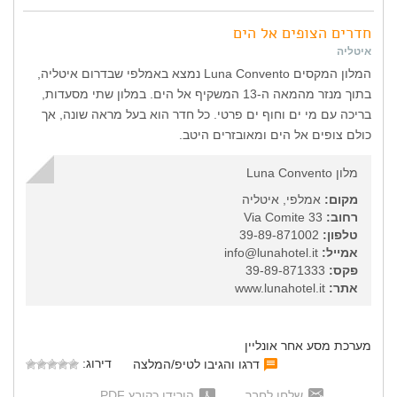
חדרים הצופים אל הים
איטליה
המלון המקסים Luna Convento נמצא באמלפי שבדרום איטליה,
בתוך מנזר מהמאה ה-13 המשקיף אל הים. במלון שתי מסעדות,
בריכה עם מי ים וחוף ים פרטי. כל חדר הוא בעל מראה שונה, אך
כולם צופים אל הים ומאובזרים היטב.
מלון Luna Convento
מקום:
אמלפי, איטליה
רחוב:
Via Comite 33
טלפון:
39-89-871002
אמייל:
info@lunahotel.it
פקס:
39-89-871333
אתר:
www.lunahotel.it
מערכת מסע אחר אונליין
דירוג:
דרגו והגיבו לטיפ/המלצה
שלחו לחבר
הורידו כקובץ PDF