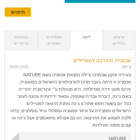
טיפים
לינה
מסלולים
מסעדות
כלליים
ואתרים
ובילויים
אכסניה והדרכה למטיילים
צ'ילה
28.08.2006
בעיירה פוקון שבמרכז צ'ילה נמצאת אכסניה בשם NATURE.
אכסניה זו היתה בעבר מרכז לתרמילאים הישראלים בפטגוניה,
והיום מעט ירדה מגדולתה. היא מנוהלת ע"י אינדיאנית יהודייה
בשם ג'ינה, דוברת עברית שוטפת, ומאוד ידידותית ונכונה לעזור.
בכל יום בשעה חמש אחה"צ ג'ינה נותנת הרצאה למטיילים
הישראלים ומסבירה על איזור פטגוניה ומסלולי טיול מומלצים. כדאי
ללכת לשמוע את ההרצאה הזו גם אם לא מתאכסנים אצל ג'ינה או
קונים ממנה פעילויות.
NATURE