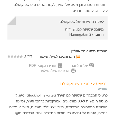
וחוברות הסברה וכן מפה של העיר, לקנות את כרטיס שטוקהולם
קארד וכן להזמין חדרים.
לשכת התיירות של שטוקהולם
מקום:
שטוקהולם, שוודיה
רחוב:
Hamngatan 27
מערכת מסע אחר אונליין
דירוג:
דרגו והגיבו לטיפ/המלצה
שלחו לחבר
הורידו כקובץ PDF
הדפיסו טיפ/המלצה
כרטיס עירוני בשטוקהולם
שוודיה
כרטיס המבקרים שטוקהולם קארד (Stockholmskortet) מעניק
כניסה חופשית ל-80 מוזיאונים ואטרקציות ברחבי העיר, נסיעה
חופשית בתחבורה הציבורית, סיורי שיט ללא תשלום, סיורי אופניים
בחינם, הנחות על נסיעה באוטובוס התיירים ועוד. הכרטיס תקף