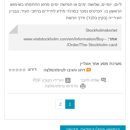
ליום, יומיים, שלושה ימים או חמישה ימים מרגע החתמתו בשימוש
הראשון בו. הכרטיס נמכר במרכזי מידע לתיירים ברחבי העיר, בבניין
העירייה (בקיץ בלבד) ודרך הרשת.
Stockholmskortet
אתר:
www.visitstockholm.com/en/Information/Buy--
Order/The-Stockholm-card/
מערכת מסע אחר אונליין
דירוג:
דרגו והגיבו לטיפ/המלצה
שלחו לחבר
הורידו כקובץ PDF
הדפיסו טיפ/המלצה
(
2
1
c
u
r
r
הוסיפו טיפ/המלצה חדשה