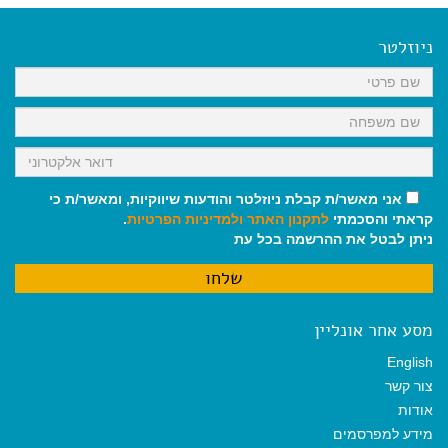
e
i
i
t
e
b
l
l
s
g
o
A
r
ניוזלטר
o
p
a
k
p
m
אני מאשר/ת קבלת ניוזלטר והודעות שיווקיות, ומאשר/ת כי
קראתי והסכמתי
לתקנון האתר
ולמדיניות הפרטיות
.
ניתן לבטל את ההרשמה בכל עת
מסע אחר אונליין
English
צור קשר
אודות
מידע למפרסמים