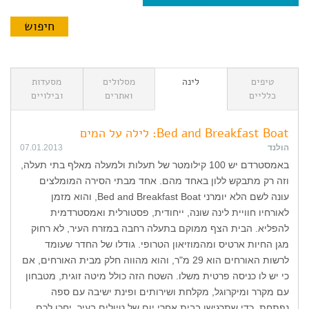
טיפים
לינה
מסלולים
מסעדות
כלליים
ואתרים
ובילויים
Bed and Breakfast Boat: לילה על המים
הולנד
07.01.2013
באמסטרדם יש 100 קילומטר של תעלות ולמעלה מאלף בתי תעלה,
וזה רק מתבקש ללון באחד מהם. אחד מבתי הסירה המומלצים
עונה לשם הלא יומרני Bed and Breakfast Boat, והוא מזמן
לאורחיו חוויית לינה שונה, ייחודית, פסטורלית ואמסטרדמית
להפליא. הבית הצף ממוקם בתעלה רחבה במזרח העיר, לא רחוק
מגן החיות ארטיס ומהמוזיאון הטרופי. גודלו של החדר שעומד
לרשות האורחים הוא 29 מ"ר, והוא מהווה חלק מבית האורחים, אם
כי יש לו כניסה פרטית משלו. השטח הזה כולל מיטה זוגית, מטבחון
עם מקרר ומיקרוגל, מקלחת ושירותים ופינת ישיבה עם ספה
נפתחת. כדי שתרגישו בבית אחרי יום של טיולים בעיר, יחכו לכם