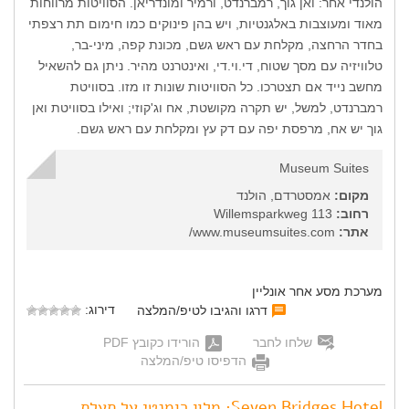
הולנדי אחר: ואן גוך, רמברנדט, ורמיר ומונדריאן. הסוויטות מרווחות
מאוד ומעוצבות באלגנטיות, ויש בהן פינוקים כמו חימום תת רצפתי
בחדר הרחצה, מקלחת עם ראש גשם, מכונת קפה, מיני-בר,
טלוויזיה עם מסך שטוח, די.וי.די, ואינטרנט מהיר. ניתן גם להשאיל
מחשב נייד אם תצטרכו. כל הסוויטות שונות זו מזו. בסוויטת
רמברנדט, למשל, יש תקרה מקושטת, אח וג'קוזי; ואילו בסוויטת ואן
גוך יש אח, מרפסת יפה עם דק עץ ומקלחת עם ראש גשם.
Museum Suites
מקום:
אמסטרדם, הולנד
רחוב:
Willemsparkweg 113
אתר:
www.museumsuites.com/
מערכת מסע אחר אונליין
דירוג:
דרגו והגיבו לטיפ/המלצה
שלחו לחבר
הורידו כקובץ PDF
הדפיסו טיפ/המלצה
Seven Bridges Hotel: מלון רומנטי על תעלת