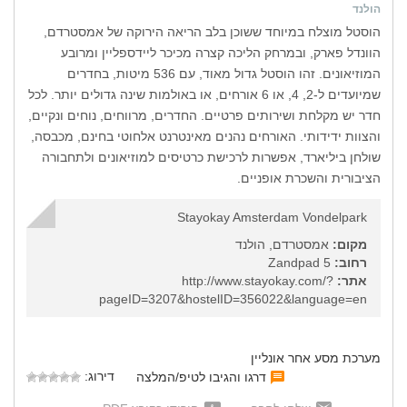
הולנד
הוסטל מוצלח במיוחד ששוכן בלב הריאה הירוקה של אמסטרדם,
הוונדל פארק, ובמרחק הליכה קצרה מכיכר ליידספליין ומרובע
המוזיאונים. זהו הוסטל גדול מאוד, עם 536 מיטות, בחדרים
שמיועדים ל-2, 4, או 6 אורחים, או באולמות שינה גדולים יותר. לכל
חדר יש מקלחת ושירותים פרטיים. החדרים, מרווחים, נוחים ונקיים,
והצוות ידידותי. האורחים נהנים מאינטרנט אלחוטי בחינם, מכבסה,
שולחן ביליארד, אפשרות לרכישת כרטיסים למוזיאונים ולתחבורה
הציבורית והשכרת אופניים.
Stayokay Amsterdam Vondelpark
מקום:
אמסטרדם, הולנד
רחוב:
Zandpad 5
אתר:
http://www.stayokay.com/?
pageID=3207&hostelID=356022&language=en
מערכת מסע אחר אונליין
דירוג:
דרגו והגיבו לטיפ/המלצה