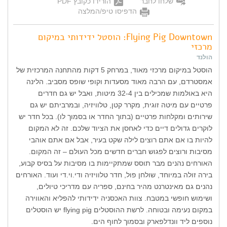
שלחו לחבר
הורידו כקובץ PDF
הדפיסו טיפ/המלצה
Flying Pig Downtown: הוסטל ידידותי במיקום
מרכזי
הולנד
הוסטל במיקום מרכזי מאוד, במרחק 5 דקות מהתחנה המרכזית של
אמסטרדם, עם הרבה מאוד מסעדות וקופי שופס מסביב. הלינה
היא באולמות שמכילים בין 32-4 מיטות, ואבל יש גם חדרים
פרטיים עם מיטה זוגית, מקרר קטן, טלוויזיה, ובמרביתם יש גם
שירותים ומקלחות פרטיים (בתוך החדר או בסמוך לו). בכל חדר יש
לוקרים גדולים דיים כדי לאחסן את הציוד שלכם. זה לא המקום
להיות בו אם אתם רוצים לילה שקט בעיר, אבל אם אתם אוהבי
מסיבות ורוצים לפגוש חברים חדשים מכל העולם – זה המקום.
האורחים נהנים מבר תוסס שמתקיימות בו מסיבות על בסיס קבוע,
בירה זולה במיוחד, שולחן פול, חדר טלוויזיה ודי.וי.די ועוד. האורחים
נהנים גם מאינטרנט מהיר בחינם, ספריה עם מדריכי טיולים,
ושימוש חופשי במטבח. צוות האכסניה ידידותי להפליא והאווירה
במקום נעימה ובטוחה. לרשת ההוסטלים flying pig יש הוסטלים
נוספים ליד וונדלפארק ובסמוך לחוף הים.