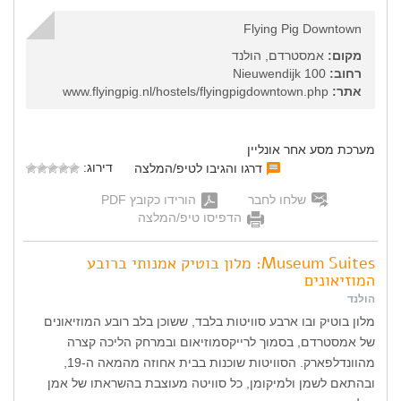
Flying Pig Downtown
מקום:
אמסטרדם, הולנד
רחוב:
Nieuwendijk 100
אתר:
www.flyingpig.nl/hostels/flyingpigdowntown.php
מערכת מסע אחר אונליין
דירוג:
דרגו והגיבו לטיפ/המלצה
שלחו לחבר
הורידו כקובץ PDF
הדפיסו טיפ/המלצה
Museum Suites: מלון בוטיק אמנותי ברובע
המוזיאונים
הולנד
מלון בוטיק ובו ארבע סוויטות בלבד, ששוכן בלב רובע המוזיאונים
של אמסטרדם, בסמוך לרייקסמוזיאום ובמרחק הליכה קצרה
מהוונדלפארק. הסוויטות שוכנות בבית אחוזה מהמאה ה-19,
ובהתאם לשמן ולמיקומן, כל סוויטה מעוצבת בהשראתו של אמן