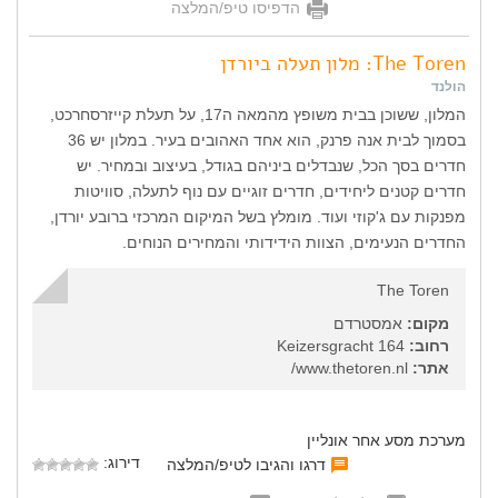
הדפיסו טיפ/המלצה
The Toren: מלון תעלה ביורדן
הולנד
המלון, ששוכן בבית משופץ מהמאה ה17, על תעלת קייזרסחרכט,
בסמוך לבית אנה פרנק, הוא אחד האהובים בעיר. במלון יש 36
חדרים בסך הכל, שנבדלים ביניהם בגודל, בעיצוב ובמחיר. יש
חדרים קטנים ליחידים, חדרים זוגיים עם נוף לתעלה, סוויטות
מפנקות עם ג'קוזי ועוד. מומלץ בשל המיקום המרכזי ברובע יורדן,
החדרים הנעימים, הצוות הידידותי והמחירים הנוחים.
The Toren
מקום:
אמסטרדם
רחוב:
Keizersgracht 164
אתר:
www.thetoren.nl/
מערכת מסע אחר אונליין
דירוג:
דרגו והגיבו לטיפ/המלצה