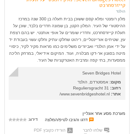
קייזרסחרכט
הולנד
מלון רומנטי ומלא קסם ששוכן בבית תעלה בן 300 שנה במרכז
ההיסטורי של העיר. המלון הקטן, בן שמונה חדרים בלבד, שוכן על
תעלת קייזרסחרכט, וחדריו שומרים על אופי אותנטי. יש בהם רצפת
עץ, שטיחים אוריינטליים, ריהוט שחלקו עתיק וחלקו עשוי בעבודת יד
על ידי אמן הולנדי ואביזרים משלימים כמו מראות מקיר לקיר, כיסויי
מיטה בסגנון אר-דקו מבלגיה, ועוד. המיקום אידיאלי, במרחק הליכה
ממסעדות, בתי קפה ומרבית האטרקציות של העיר.
Seven Bridges Hotel
מקום:
אמסטרדם, הולנד
רחוב:
Reguliersgracht 31
אתר:
www.sevenbridgeshotel.nl/
מערכת מסע אחר אונליין
דירוג:
דרגו והגיבו לטיפ/המלצה
שלחו לחבר
הורידו כקובץ PDF