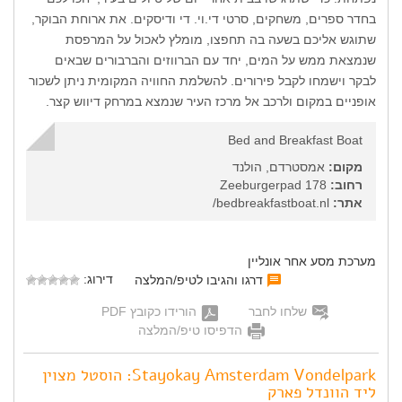
בחדר ספרים, משחקים, סרטי די.וי. די ודיסקים. את ארוחת הבוקר,
שתוגש אליכם בשעה בה תחפצו, מומלץ לאכול על המרפסת
שנמצאת ממש על המים, יחד עם הברווזים והברבורים שבאים
לבקר וישמחו לקבל פירורים. להשלמת החוויה המקומית ניתן לשכור
אופניים במקום ולרכב אל מרכז העיר שנמצא במרחק דיווש קצר.
Bed and Breakfast Boat
מקום:
אמסטרדם, הולנד
רחוב:
Zeeburgerpad 178
אתר:
bedbreakfastboat.nl/
מערכת מסע אחר אונליין
דירוג:
דרגו והגיבו לטיפ/המלצה
שלחו לחבר
הורידו כקובץ PDF
הדפיסו טיפ/המלצה
Stayokay Amsterdam Vondelpark: הוסטל מצוין
ליד הוונדל פארק