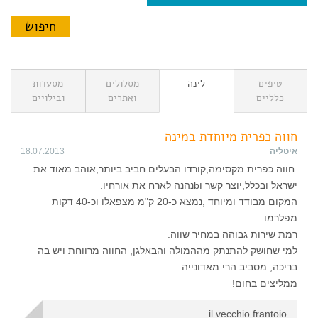
טיפים
לינה
מסלולים
מסעדות
כלליים
ואתרים
ובילויים
חווה כפרית מיוחדת במינה
איטליה
18.07.2013
חווה כפרית מקסימה,קורדו הבעלים חביב ביותר,אוהב מאוד את
ישראל ובכלל,יוצר קשר וbנהנה לארח את אורחיו.
המקום מבודד ומיוחד ,נמצא כ-20 ק"מ מצפאלו וכ-40 דקות
מפלרמו.
רמת שירות גבוהה במחיר שווה.
למי שחושק להתנתק מההמולה והבאלגן, החווה מרווחת ויש בה
בריכה, מסביב הרי מאדונייה.
ממליצים בחום!
il vecchio frantoio