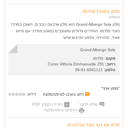
מלון במרכז פלרמו
איטליה
מלון Grand Albergo Sole הוא מלון ארבעה כוכבים, השוכן במרכז
העיר פלרמו. החדרים גדולים ומעוצבים בסגנון מודרני עם מיזוג
אוויר, טלוויזיה, טלפון ומייבש שיער.
Grand Albergo Sole
מקום:
פלרמו
רחוב:
Corso Vittoria Emmanuelle 291
טלפון:
39-91-6041111
"מסע אחר"
דירוג:
דרגו והגיבו לטיפ/המלצה
שלחו לחבר
הורידו כקובץ PDF
הדפיסו טיפ/המלצה
מלון עם נוף מכל הכיוונים