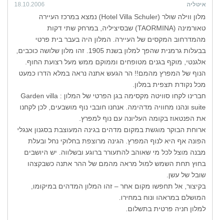
איטליה
18.10.2006
מלון ווילה שולר (Hotel Villa Schuler) נמצא במרכז העיירה
טאורמינה (TAORMINA) שבסיציליה, במרחק שתי דקות
מהמדרחוב המקסים של העיירה. המלון היה בעבר בית פרטי
בבעלות גרמנית שהפך למלון בשנת 1905. זהו מלון שלושה כוכבים,
אלגנטי, מוקף בגנים מטופחים וממוקם ממש מעל רצועת החוף.
הנוף של המפרץ מהמם!! הר הגעש אתנה נראה במלא הדרו כמעט
מכל נקודת תצפית במלון.
חברינו לקחו סוויטה מקסימה בגן הפרטי של המלון : Garden villa
suite ונהנו מחוויה מדהימה. אנחנו חובבי נוף מושבעים, לכן לקחנו
את הפנטאוז בקומה העליונה עם נוף למפרץ.
ארוחת הבוקר מוגשת במקום מדהים בגינה המעוצבת בסגנון אנגלי
הפונה אף היא לנוף המפרץ. הגינה מרוצפת בחלוקי נחל ובעלת
מבנה מוצל לכל מי שאוהב להתעורר ברוגע ובשלווה. יש היושבים
בחוץ תחת השמש למול מראה מהמם של ההר אתנה כשבקצהו
שובל של עשן.
בקיצור, אל תחפשו מקום אחר – זהו המלון המדהים במיקומו,
המושלם במראהו ונוח במחירו.
למלון חניה פרטית בתשלום.