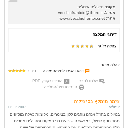
מקום:
סיציליה,איטליה
אמייל:
vecchiofrantoio@libero.it
אתר:
www.ilvecchiofrantoio.net
דירוגי המלצה
צהלה זליגר
צהלה זליגר
דירוג:
דרגו והגיבו לטיפ/המלצה
שלחו לחבר
הורידו כקובץ PDF
הדפיסו טיפ/המלצה
צימר מומלץ בסיציליה
איטליה
06.12.2007
בטיולינו בחו"ל אנחנו נוהגים ללון בצימרים. מקומות כאלה מוסיפים
ממד נוסף לטיול, במפגש הישיר עם בני המקום ומטיילים אחרים.
חלק מהמקומות ממלאים את הפונקציות הבסיסיות של שינה,