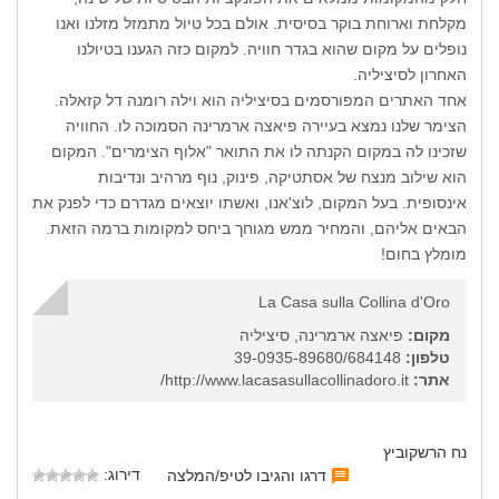
מקלחת וארוחת בוקר בסיסית. אולם בכל טיול מתמזל מזלנו ואנו
נופלים על מקום שהוא בגדר חוויה. למקום כזה הגענו בטיולנו
האחרון לסיציליה.
אחד האתרים המפורסמים בסיציליה הוא וילה רומנה דל קזאלה.
הצימר שלנו נמצא בעיירה פיאצה ארמרינה הסמוכה לו. החוויה
שזכינו לה במקום הקנתה לו את התואר "אלוף הצימרים". המקום
הוא שילוב מנצח של אסתטיקה, פינוק, נוף מרהיב ונדיבות
אינסופית. בעל המקום, לוצ'אנו, ואשתו יוצאים מגדרם כדי לפנק את
הבאים אליהם, והמחיר ממש מגוחך ביחס למקומות ברמה הזאת.
מומלץ בחום!
La Casa sulla Collina d'Oro
מקום:
פיאצה ארמרינה, סיציליה
טלפון:
39-0935-89680/684148
אתר:
http://www.lacasasullacollinadoro.it/
נח הרשקוביץ
דירוג:
דרגו והגיבו לטיפ/המלצה