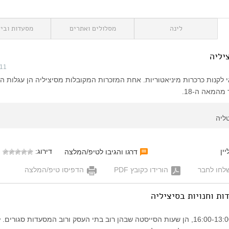
לינה
מסלולים ואתרים
מסעדות וביל
יליה
011
 לקנות כרכרות מיניאטוריות. אחת המזכרות המקובלות מסיציליה הן עגלות ה
מהמאה ה-18.
ליה
ין
דירוג:
דרגו והגיבו לטיפ/המלצה
לחו לחבר
הורידו כקובץ PDF
הדפיסו טיפ/המלצה
ת וחנויות בסיציליה
שעות הצהריים, בין 16:00-13:00, הן שעות הסייסטה שבהן רוב בתי העסק ורוב המסעדות סגורי