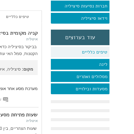
חברות נסיעות סיציליה
טיפים כלליים
וידאו סיציליה
קניה מקומית בסיצ
עוד בערוצים
איטליה
בביקור בסיציליה כדאי
טיפים כלליים
הקטנות, סמל האי עוד 
לינה
מקום:
סיציליה, איט
מסלולים ואתרים
מסעדות ובילויים
מערכת מסע אחר אונלי
ש
שעות פתיחת מסעדו
איטליה