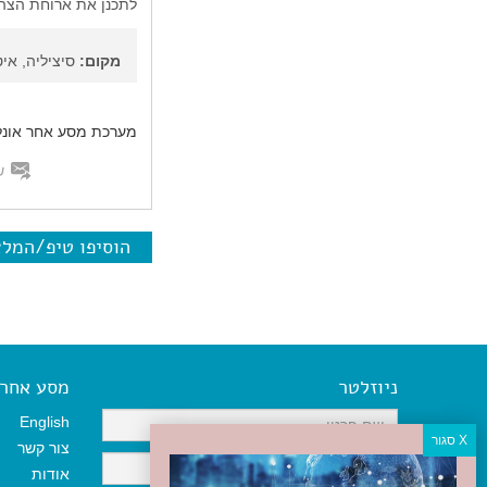
לתכנן את ארוחת הצהר
מקום:
סיציליה, איט
מערכת מסע אחר אונלי
ש
הוסיפו טיפ/המל
ניוזלטר
מסע אחר א
English
צור קשר
אודות