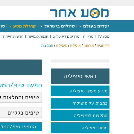
יעדים בעולם
טיולים בישראל
קהילת מסע
סוג
מסע TV
טריוויה
מדריכים דיגיטליים
הכנות לנסיעה
חדשות תיירות
דף הבית
/
אירופה
/
איטליה
/
סיציליה
/
המלצות
ראשי סיציליה
חפשו טיפ/המל
מידע מעשי סיציליה
כתבות על סיציליה
המלצות לסיציליה
הוסיפו טיפ/המל
מפות סיציליה