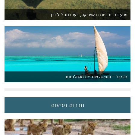
מסע בכדור פורח באפריקה, בעקבות ז'ול ורן
זנזיבר – חופשה טרופית מהחלומות
חברות נסיעות