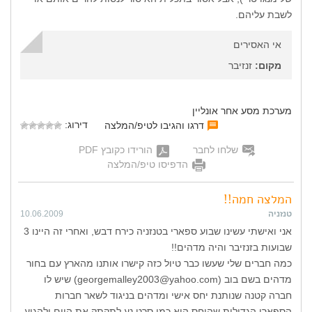
לשבת עליהם.
אי האסירים
מקום:
זנזיבר
מערכת מסע אחר אונליין
דירוג:
דרגו והגיבו לטיפ/המלצה
שלחו לחבר
הורידו כקובץ PDF
הדפיסו טיפ/המלצה
המלצה חמה!!
טנזניה
10.06.2009
אני ואישתי עשינו שבוע ספארי בטנזניה כירח דבש, ואחרי זה היינו 3
שבועות בזנזיבר והיה מדהים!!
כמה חברים שלי שעשו כבר טיול כזה קישרו אותנו מהארץ עם בחור
מדהים בשם בוב (georgemalley2003@yahoo.com) שיש לו
חברה קטנה שנותנת יחס אישי ומדהים בניגוד לשאר חברות
הספארי הגדולות שהיחס הוא כמו סרט נע לתקתק את היום ולהגיע