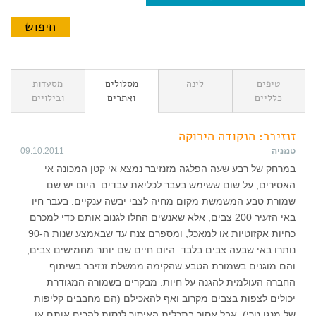
טיפים
לינה
מסלולים
מסעדות
כלליים
ואתרים
ובילויים
זנזיבר: הנקודה הירוקה
טנזניה
09.10.2011
במרחק של רבע שעה הפלגה מזנזיבר נמצא אי קטן המכונה אי
האסירים, על שום ששימש בעבר לכליאת עבדים. היום יש שם
שמורת טבע המשמשת מקום מחיה לצבי יבשה ענקיים. בעבר חיו
באי הזעיר 200 צבים, אלא שאנשים החלו לגנוב אותם כדי למכרם
כחיות אקזוטיות או למאכל, ומספרם צנח עד שבאמצע שנות ה-90
נותרו באי שבעה צבים בלבד. היום חיים שם יותר מחמישים צבים,
והם מוגנים בשמורת הטבע שהקימה ממשלת זנזיבר בשיתוף
החברה העולמית להגנה על חיות. מבקרים בשמורה המגודרת
יכולים לצפות בצבים מקרוב ואף להאכילם (הם מחבבים קליפות
של מנגו טרי), אבל אסור בתכלית האיסור לנסות להרים אותם או