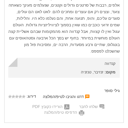
אלפים, רבבות של סרטנים גדולים וקטנים, שנעלמים מעינך כשאתה
צועד, וצצים רק אם עוצרים ומחכים להם. לאט לאט הם עולים,
סוגרים עליכם, והופ, תנועה אחת, והם נעלמו כלא היו. והלילות,
שמים זרועי כוכבים כמו שאין בסמוך לציוויליזציות גדולות. העולם
עגול ואין לו קצוות, אבל קנדווה הוא מהמקומות שבהם אשליית קצה
העולם מוחשית במיוחד. בחוף יש בסך הכל ארבעה גסטהאוסים עם
בונגלוס, שתיים ורבע מסעדות, הרבה ים, ומסיבות פול מון
שהשכלנו לפספס.
קנדווה
מקום:
זנזיבר, טנזניה
גילי סופר
דירוג:
דרגו והגיבו לטיפ/המלצה
שלחו לחבר
הורידו כקובץ PDF
הדפיסו טיפ/המלצה