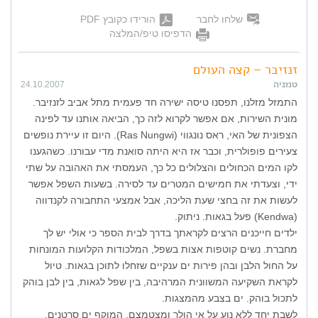
שלחו לחבר
הורידו כקובץ PDF
הדפיסו טיפ/המלצה
זנזיבר – קצה העולם
טנזניה
24.10.2007
התמזל מזלנו, תפסנו טיסה ישירה חד פעמית מתל אביב לזנזיבר.
מונית השירות, אם אפשר לקרוא לזה כך, הביאה אותנו עד לפינה
הצפונית של האי, ראס נונגווי (Ras Nungwi). היום זו עיירת נופשים
צעירים פופולרית, וכבר אז היא היתה סואנת מדי עבורנו. כשהגענו
לקו המים הכחולים והצלולים כל כך, העמסתי את האהובה על שתי
ידי, וצעדתי את חמישים המטרים עד לסירה. בשעות השפל אפשר
לעשות את זה בחצי שעת הליכה, אבל אמצעי התחבורה לקנדווה
(Kendwa) פעל בגאות. ניתוק.
ילדים חייכנים הרצים לקראתך בדרך לבית הספר כי אולי יש לך
מחברת. נשים קוטפות אצות בשפל, המלכודות הקלועות המונחות
על החול הלבן ובהן פירות ים ענקיים שזחלו לתוכן בגאות. טיול
לקראת השקיעה המשוונית המרהיבה, בין שפל לגאות, בין לבן בוהק
לתכול בוהק. ים בצבע מהמצגות.
לשבת יחד ללא נוע על אי הולך ומצטמצם, המוקף ים סרטנים.