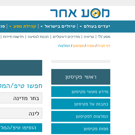
יעדים בעולם
טיולים בישראל
קהילת מסע
סוג
מסע TV
טריוויה
מדריכים דיגיטליים
הכנות לנסיעה
חדשות תיירות
דף הבית
/
אסיה
/
פקיסטן
/
המלצות
ראשי פקיסטן
חפשו טיפ/המל
מידע מעשי פקיסטן
כתבות על פקיסטן
המלצות לפקיסטן
הוסיפו טיפ/המל
מפות פקיסטן