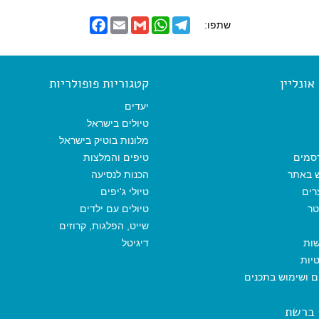
F
E
G
W
T
שתפו:
a
m
m
h
e
c
a
a
a
l
e
i
i
t
e
b
l
l
s
g
o
A
r
ונליין
קטגוריות פופולריות
o
p
a
k
p
m
יעדים
טיולים בישראל
מלונות בוטיק בישראל
סמים
טיפים והמלצות
ש באתר
הכנות לנסיעה
רים
טיולי ג'יפים
טר
טיולים עם ילדים
שייט, הפלגות, קרוזים
שות
דיגיטל
יות
ים ושימוש בתכנים
 ברשת