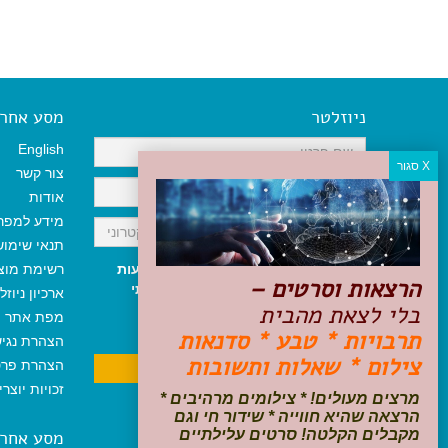
ניוזלטר
מסע אחר א
English
צור קשר
אודות
מידע למפר
תנאי שימו
אני מאשר/ת קבלת ניוזלטר והודעות
רשימת מוצ
הרצאות וסרטים –
שיווקיות, ומאשר/ת כי קראתי והסכמתי
ארכיון ניוזל
בלי לצאת מהבית
לתקנון האתר
ולמדיניות הפרטיות
.
מפת אתר
ניתן לבטל את ההרשמה בכל עת
תרבויות * טבע * סדנאות
הצהרת נגי
צילום * שאלות ותשובות
הצהרת פרט
זכויות יוצר
מרצים מעולים! * צילומים מרהיבים *
הרצאה שהיא חווייה * שידור חי וגם
מקבלים הקלטה! סרטים עלילתיים
מסע אחר