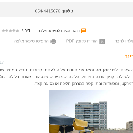
טלפון:
054-4415676
דירוג:
דרגו והגיבו לטיפ/המלצה
לחו לחבר
הורידו כקובץ PDF
הדפיסו טיפ/המלצה
ינה
017
יליתי לפני זמן מה ומאז אני חוזרת אליה לעתים קרובות. נופש במחיר שפו
ולטיילת. קניון ארנה במרחק הליכה שמציע שופינג עד מאוחר בלילה, כולל
רמרקט, ומסעדות ובתי קפה במרחק הליכה או נסיעה קצר.