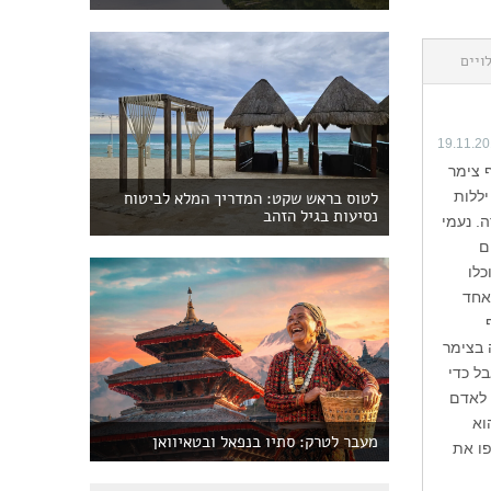
ויים
19.11.2
 צימר
יללות
לטוס בראש שקט: המדריך המלא לביטוח
נסיעות בגיל הזהב
. נעמי
ם
לו
אחד
 בצימר
בל כדי
 לאדם
וא
מעבר לטרק: סתיו בנפאל ובטאיוואן
ליפו את