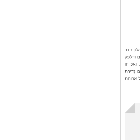
לון חדר
ם ודלפק
ואכן זו
3 דירות בגדלים שונים (דירת
 מ-135 דולר ללילה, כולל ארוחת