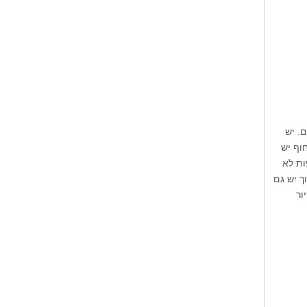
. יש
וף יש
ות לא
ך יש גם
ור