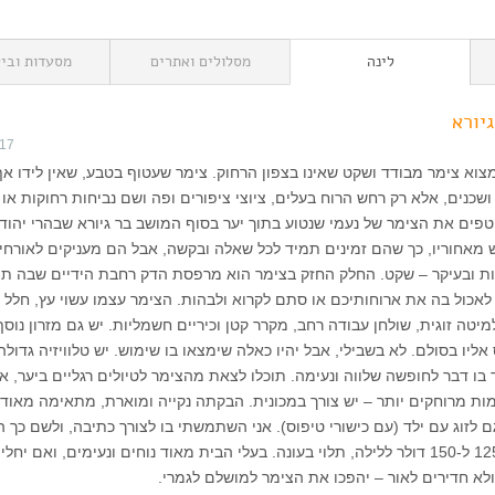
לינה
מסלולים ואתרים
מסעדות וביל
יורא
017
וא צימר מבודד ושקט שאינו בצפון הרחוק. צימר שעטוף בטבע, שאין לידו אף
שכנים, אלא רק רחש הרוח בעלים, ציוצי ציפורים ופה ושם נביחות רחוקות או 
טפים את הצימר של נעמי שנטוע בתוך יער בסוף המושב בר גיורא שבהרי יהודה
מאחוריו, כך שהם זמינים תמיד לכל שאלה ובקשה, אבל הם מעניקים לאורחי
 ובעיקר – שקט. החלק החזק בצימר הוא מרפסת הדק רחבת הידיים שבה תוכ
 לאכול בה את ארוחותיכם או סתם לקרוא ולבהות. הצימר עצמו עשוי עץ, חלל 
טה זוגית, שולחן עבודה רחב, מקרר קטן וכיריים חשמליות. יש גם מזרון נוסף
יו בסולם. לא בשבילי, אבל יהיו כאלה שימצאו בו שימוש. יש טלוויזיה גדולה
 בו דבר לחופשה שלווה ונעימה. תוכלו לצאת מהצימר לטיולים רגליים ביער, א
ות מרוחקים יותר – יש צורך במכונית. הבקתה נקייה ומוארת, מתאימה מאוד
גם לזוג עם ילד (עם כישורי טיפוס). אני השתמשתי בו לצורך כתיבה, ולשם כך ה
נהדר. מחירו הוא בין 125 ל-150 דולר ללילה, תלוי בעונה. בעלי הבית מאוד נוחים ונעימים, ואם יח
 ולא חדירים לאור – יהפכו את הצימר למושלם לגמרי.