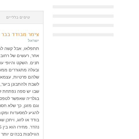
טיפים כלליים
צימר מבודד בבר ג
ישראל
תתפלאו, אבל קשה למצ
אחר, רעשים של רחוב ו
תנים. השקט והיופי עו
ובעלה מתגוררים ממש 
שלהם פרטיות, עצמאות
לשבת ולהתבונן ביער,
שבו יש ספה נפתחת למי
בגלריה שאפשר לטפס אל
וגם מזגן, כך שלא חסר
להגיע למסעדות ומקומ
בודד או לזוג, ויתכן ש
הווילונות בכהים יותר