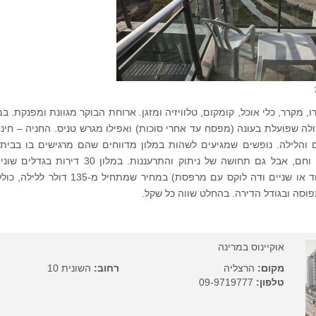
, מקרר, כלי אוכל, קומקום, טלוויזיה ומזגן. ארוחת הבוקר מגוונת ומפנקת. במ
ולה שפועלת בעונה (מפסח עד אחרי סוכות) ואפילו מגרש טניס. החניה – חינ
והלילה. נופשים שמגיעים לשהות במלון מדווחים שהם מרגישים בו בבית, 
התחושה – יחס אישי וחם, אבל גם תחושה של ניתוק והתרעננות. במלון 0
סטודיו, חדר שינה אחד או שניים ודה לוקס עם מרפסת) במחיר שמתחיל
תפוסה ובגודל הדירה. בהחלט שווה כל שקל.
אוקיינוס במרינה
מקום:
הרצליה
רחוב:
השונית 10
טלפון:
09-9719777