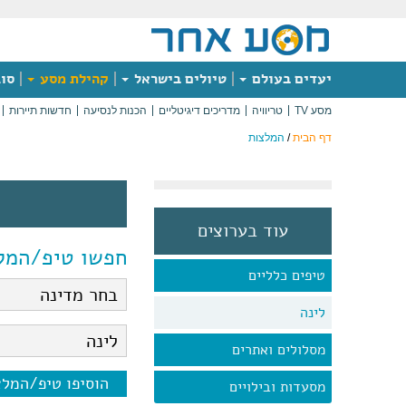
יעדים בעולם
טיולים בישראל
קהילת מסע
סוג
מסע TV
טריוויה
מדריכים דיגיטליים
הכנות לנסיעה
חדשות תיירות
דף הבית
/
המלצות
עוד בערוצים
חפשו טיפ/המל
טיפים כלליים
לינה
מסלולים ואתרים
הוסיפו טיפ/המל
מסעדות ובילויים