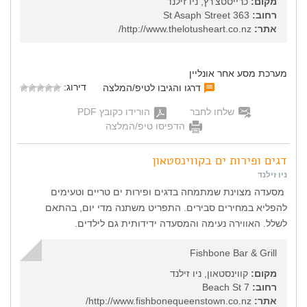
מקום:
כרייסטצ'רץ, ניו זילנד
רחוב:
363 St Asaph Street
אתר:
http://www.thelotusheart.co.nz/
מערכת מסע אחר אונליין
דירוג:
דרגו והגיבו לטיפ/המלצה
שלחו לחבר
הורידו כקובץ PDF
הדפיסו טיפ/המלצה
דגים ופירות ים בקווינסטאון
ניו זילנד
מסעדה מצוינת שמתמחה בדגים ופירות ים טריים וטעימים
להפליא במחירים סבירים. התפריט משתנה מדי יום, בהתאם
לשלל. האווירה נעימה והמסעדה ידידותית גם לילדים.
Fishbone Bar & Grill
מקום:
קווינסטאון, ניו זילנד
רחוב:
7 Beach St
אתר:
http://www.fishbonequeenstown.co.nz/