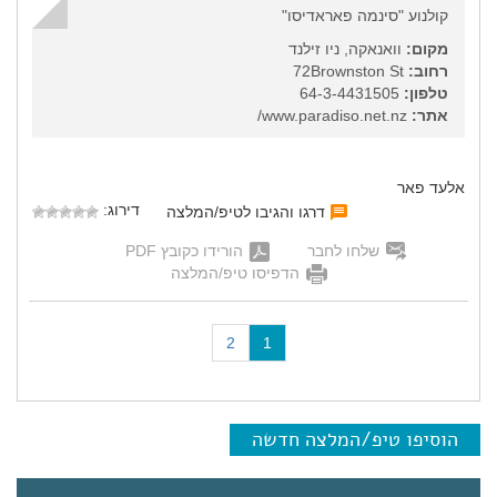
קולנוע "סינמה פאראדיסו"
מקום:
וואנאקה, ניו זילנד
רחוב:
72Brownston St
טלפון:
64-3-4431505
אתר:
www.paradiso.net.nz/
אלעד פאר
דירוג:
דרגו והגיבו לטיפ/המלצה
שלחו לחבר
הורידו כקובץ PDF
הדפיסו טיפ/המלצה
(
2
1
c
u
r
r
הוסיפו טיפ/המלצה חדשה
e
n