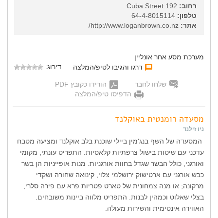
רחוב:
192 Cuba Street
טלפון:
64-4-8015114
אתר:
http://www.loganbrown.co.nz/
מערכת מסע אחר אונליין
דירוג:
דרגו והגיבו לטיפ/המלצה
שלחו לחבר
הורידו כקובץ PDF
הדפיסו טיפ/המלצה
מסעדה רומנטית באוקלנד
ניו זילנד
המסעדה של השף בנג'מין ביילי שוכנת בלב אוקלנד ומציעה מטבח
עדכני עם שיטות בישול צרפתיות קלאסיות. התפריט עונתי, מקומי
ואורגני, כולל הבשר שגדל בחוות אורגניות. מנות אופייניות הן בשר
כבש אורגני עם ארטישוק ירושלמי צלוי, קינואה שחורה ושקדי
מרקונה; או מנה צמחונית של טארט פטריות פרא עם פירה סלרי,
בצלי שאלוט וכמהין לבנות. התפריט מלווה ביינות משובחים.
האווירה אינטימית והשירות מעולה.