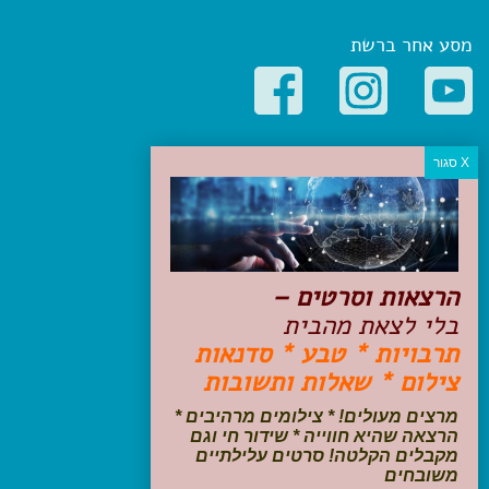
מסע אחר ברשת
קטגוריות פופולריות
יעדים
טיולים בישראל
מלונות בוטיק בישראל
טיפים והמלצות
הרצאות וסרטים –
הכנות לנסיעה
בלי לצאת מהבית
טיולי ג'יפים
תרבויות * טבע * סדנאות
טיולים עם ילדים
צילום * שאלות ותשובות
שייט, הפלגות, קרוזים
דיגיטל
מרצים מעולים! * צילומים מרהיבים *
הרצאה שהיא חווייה * שידור חי וגם
עקבו אחרינו בפייסבוק
מקבלים הקלטה! סרטים עלילתיים
משובחים