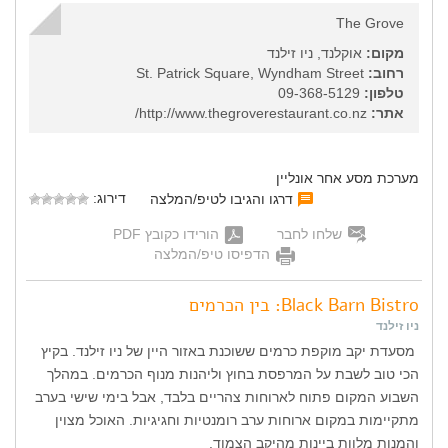
The Grove
מקום:
אוקלנד, ניו זילנד
רחוב:
St. Patrick Square, Wyndham Street
טלפון:
09-368-5129
אתר:
http://www.thegroverestaurant.co.nz/
מערכת מסע אחר אונליין
דירוג:
דרגו והגיבו לטיפ/המלצה
שלחו לחבר
הורידו כקובץ PDF
הדפיסו טיפ/המלצה
Black Barn Bistro: בין הכרמים
ניו זילנד
מסעדת יקב מוקפת כרמים ששוכנת באזור היין של ניו זילנד. בקיץ
הכי טוב לשבת על המרפסת בחוץ וליהנות מנוף הכרמים. במהלך
השבוע המקום פתוח לארוחות צהריים בלבד, אבל בימי שישי בערב
מתקיימות במקום ארוחות ערב רומנטיות וחגיגיות. האוכל מצוין
והמנות מלוות ביינות מהיקב הצמוד.