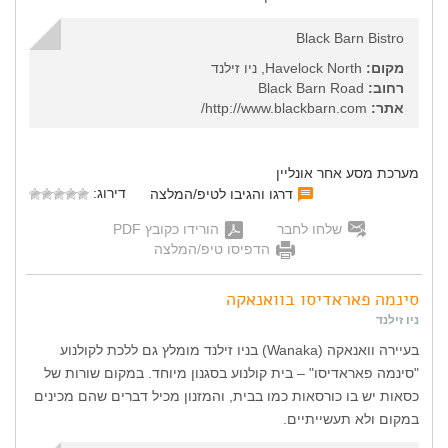
Black Barn Bistro
מקום:
Havelock North, ניו זילנד
רחוב:
Black Barn Road
אתר:
http://www.blackbarn.com/
מערכת מסע אחר אונליין
דירוג:
דרגו והגיבו לטיפ/המלצה
שלחו לחבר
הורידו כקובץ PDF
הדפיסו טיפ/המלצה
סינמה פאראדיסו בוואנאקה
ניו זילנד
בעיירה וואנאקה (Wanaka) בניו זילנד מומלץ גם ללכת לקולנוע
"סינמה פאראדיסו" – בית קולנוע בסגנון מיוחד. במקום שורות של
כסאות יש בו כורסאות כמו בבית, והמזנון מכיל דברים שהם מכינים
במקום ולא תעשייתיים.