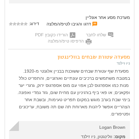
מערכת מסע אחר אונליין
דירוג:
דרגו והגיבו לטיפ/המלצה
שלחו לחבר
הורידו כקובץ PDF
הדפיסו טיפ/המלצה
מסעדה עטורת שבחים בוולינגטון
ניו זילנד
מסעדת שף עטורת שבחים ששוכנת בבניין אלגנטי מ-1920.
במטבח משתמשים ברכיבים עונתיים ואורגניים, והתפריט כולל
מנות כמו אספרגוס לבן אפוי עם מוס אספרגוס ירוק, גרגרי יער
ופקאנים; או פאי ביף בורגיניון עם מחית שום, גזר גמדי ואפונה.
בימי שבת בערב מוגש במקום תפריט טעימות, ובשבת אחר
הצהריים אפשר ליהנות מארוחת תה שם תה משובח, עריכונים
ופטיפורים.
Logan Brown
מקום:
וולינגטון, ניו זילנד