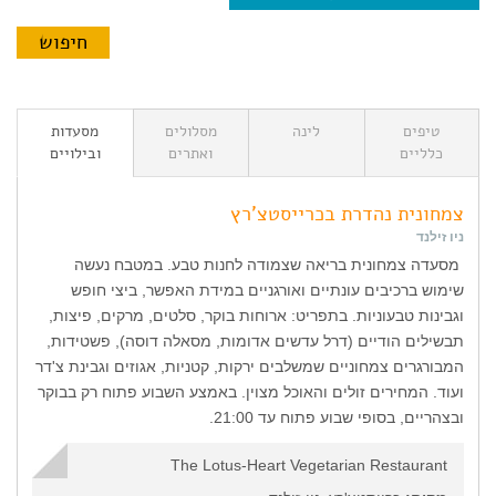
טיפים
לינה
מסלולים
מסעדות
כלליים
ואתרים
ובילויים
צמחונית נהדרת בכרייסטצ'רץ
ניו זילנד
מסעדה צמחונית בריאה שצמודה לחנות טבע. במטבח נעשה
שימוש ברכיבים עונתיים ואורגניים במידת האפשר, ביצי חופש
וגבינות טבעוניות. בתפריט: ארוחות בוקר, סלטים, מרקים, פיצות,
תבשילים הודיים (דרל עדשים אדומות, מסאלה דוסה), פשטידות,
המבורגרים צמחוניים שמשלבים ירקות, קטניות, אגוזים וגבינת צ'דר
ועוד. המחירים זולים והאוכל מצוין. באמצע השבוע פתוח רק בבוקר
ובצהריים, בסופי שבוע פתוח עד 21:00.
The Lotus-Heart Vegetarian Restaurant