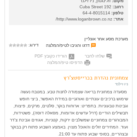
מקום:
וולינגטון, ניו זילנד
רחוב:
192 Cuba Street
טלפון:
64-4-8015114
אתר:
http://www.loganbrown.co.nz/
מערכת מסע אחר אונליין
דירוג:
דרגו והגיבו לטיפ/המלצה
שלחו לחבר
הורידו כקובץ PDF
הדפיסו טיפ/המלצה
צמחונית נהדרת בכרייסטצ'רץ
ניו זילנד
מסעדה צמחונית בריאה שצמודה לחנות טבע. במטבח נעשה
שימוש ברכיבים עונתיים ואורגניים במידת האפשר, ביצי חופש
וגבינות טבעוניות. בתפריט: ארוחות בוקר, סלטים, מרקים, פיצות,
תבשילים הודיים (דרל עדשים אדומות, מסאלה דוסה), פשטידות,
המבורגרים צמחוניים שמשלבים ירקות, קטניות, אגוזים וגבינת צ'דר
ועוד. המחירים זולים והאוכל מצוין. באמצע השבוע פתוח רק בבוקר
ובצהריים, בסופי שבוע פתוח עד 21:00.