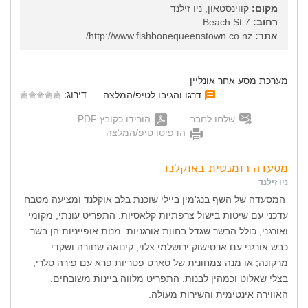
מקום:
קווינסטאון, ניו זילנד
רחוב:
7 Beach St
אתר:
http://www.fishbonequeenstown.co.nz/
מערכת מסע אחר אונליין
דירוג:
דרגו והגיבו לטיפ/המלצה
שלחו לחבר
הורידו כקובץ PDF
הדפיסו טיפ/המלצה
מסעדה רומנטית באוקלנד
ניו זילנד
המסעדה של השף בנג'מין ביילי שוכנת בלב אוקלנד ומציעה מטבח
עדכני עם שיטות בישול צרפתיות קלאסיות. התפריט עונתי, מקומי
ואורגני, כולל הבשר שגדל בחוות אורגניות. מנות אופייניות הן בשר
כבש אורגני עם ארטישוק ירושלמי צלוי, קינואה שחורה ושקדי
מרקונה; או מנה צמחונית של טארט פטריות פרא עם פירה סלרי,
בצלי שאלוט וכמהין לבנות. התפריט מלווה ביינות משובחים.
האווירה אינטימית והשירות מעולה.