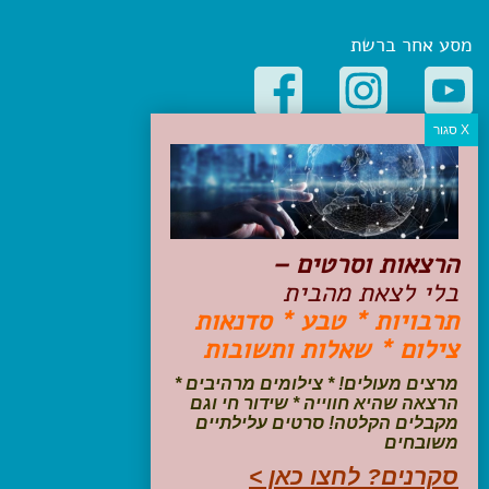
מסע אחר ברשת
קטגוריות פופולריות
יעדים
טיולים בישראל
מלונות בוטיק בישראל
הרצאות וסרטים –
טיפים והמלצות
בלי לצאת מהבית
הכנות לנסיעה
תרבויות * טבע * סדנאות
טיולי ג'יפים
צילום * שאלות ותשובות
טיולים עם ילדים
שייט, הפלגות, קרוזים
מרצים מעולים! * צילומים מרהיבים *
דיגיטל
הרצאה שהיא חווייה * שידור חי וגם
מקבלים הקלטה! סרטים עלילתיים
משובחים
עקבו אחרינו בפייסבוק
סקרנים? לחצו כאן >