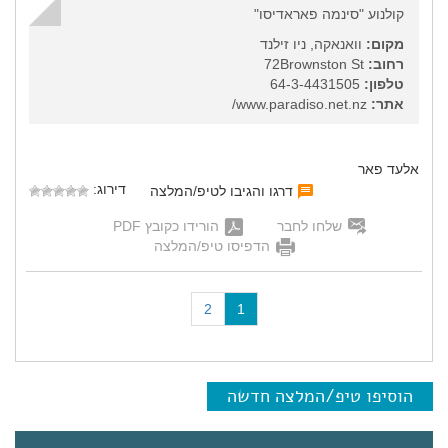
קולנוע "סינמה פאראדיסו"
מקום:
וואנאקה, ניו זילנד
רחוב:
72Brownston St
טלפון:
64-3-4431505
אתר:
www.paradiso.net.nz/
אלעד פאר
דירוג:
דרגו והגיבו לטיפ/המלצה
שלחו לחבר
הורידו כקובץ PDF
הדפיסו טיפ/המלצה
(
2
1
c
u
r
r
הוסיפו טיפ/המלצה חדשה
e
n