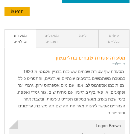
טיפים
לינה
מסלולים
מסעדות
כלליים
ואתרים
ובילויים
מסעדה עטורת שבחים בוולינגטון
ניו זילנד
מסעדת שף עטורת שבחים ששוכנת בבניין אלגנטי מ-1920.
במטבח משתמשים ברכיבים עונתיים ואורגניים, והתפריט כולל
מנות כמו אספרגוס לבן אפוי עם מוס אספרגוס ירוק, גרגרי יער
ופקאנים; או פאי ביף בורגיניון עם מחית שום, גזר גמדי ואפונה.
בימי שבת בערב מוגש במקום תפריט טעימות, ובשבת אחר
הצהריים אפשר ליהנות מארוחת תה שם תה משובח, עריכונים
ופטיפורים.
Logan Brown