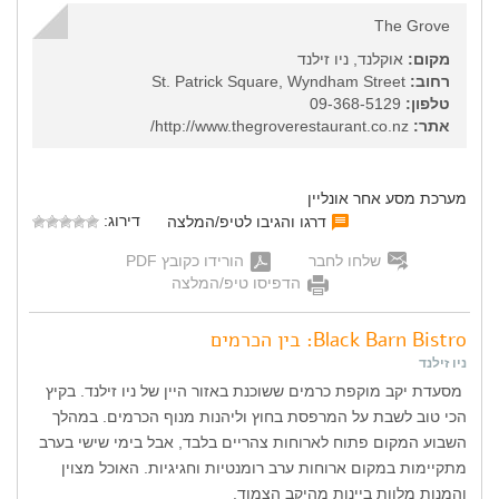
The Grove
מקום:
אוקלנד, ניו זילנד
רחוב:
St. Patrick Square, Wyndham Street
טלפון:
09-368-5129
אתר:
http://www.thegroverestaurant.co.nz/
מערכת מסע אחר אונליין
דירוג:
דרגו והגיבו לטיפ/המלצה
שלחו לחבר
הורידו כקובץ PDF
הדפיסו טיפ/המלצה
Black Barn Bistro: בין הכרמים
ניו זילנד
מסעדת יקב מוקפת כרמים ששוכנת באזור היין של ניו זילנד. בקיץ
הכי טוב לשבת על המרפסת בחוץ וליהנות מנוף הכרמים. במהלך
השבוע המקום פתוח לארוחות צהריים בלבד, אבל בימי שישי בערב
מתקיימות במקום ארוחות ערב רומנטיות וחגיגיות. האוכל מצוין
והמנות מלוות ביינות מהיקב הצמוד.