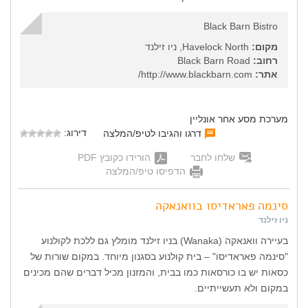
Black Barn Bistro
מקום:
Havelock North, ניו זילנד
רחוב:
Black Barn Road
אתר:
http://www.blackbarn.com/
מערכת מסע אחר אונליין
דירוג:
דרגו והגיבו לטיפ/המלצה
שלחו לחבר
הורידו כקובץ PDF
הדפיסו טיפ/המלצה
סינמה פאראדיסו בוואנאקה
ניו זילנד
בעיירה וואנאקה (Wanaka) בניו זילנד מומלץ גם ללכת לקולנוע
"סינמה פאראדיסו" – בית קולנוע בסגנון מיוחד. במקום שורות של
כסאות יש בו כורסאות כמו בבית, והמזנון מכיל דברים שהם מכינים
במקום ולא תעשייתיים.