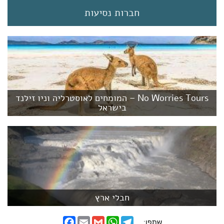
חברות נסיעות
No Worries Tours – המומחים לאוסטרליה וניו זילנד
בישראל
חבלי ארץ
F
E
G
W
T
שתפו: