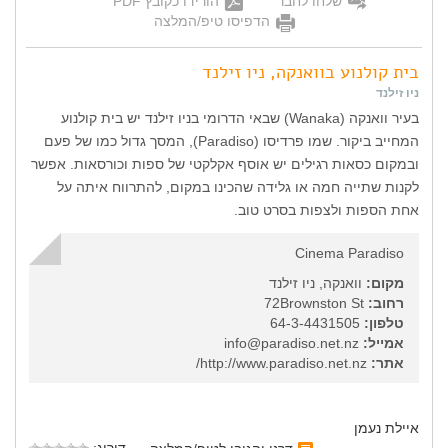
שלחו לחבר
הורידו כקובץ PDF
הדפיסו טיפ/המלצה
בית קולנוע בוואנקה, ניו זילנד
ניו זילנד
בעיר וואנקה (Wanaka) שבאי הדרומי בניו זילנד יש בית קולנוע
המחייב ביקור. שמו פרדיסו (Paradiso), המסך גדול כמו של פעם
ובמקום כסאות רגילים יש אוסף אקלקטי של ספות וכורסאות. אפשר
לקנות שתייה חמה או גלידה שהכינו במקום, להתרווח איתה על
אחת הספות ולצפות בסרט טוב.
Cinema Paradiso
מקום:
וואנקה, ניו זילנד
רחוב:
72Brownston St
טלפון:
64-3-4431505
אמייל:
info@paradiso.net.nz
אתר:
http://www.paradiso.net.nz/
איילת נעמן
דירוג: