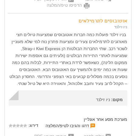
הדפיסו טיפ/המלצה
אוטובוסים לתרמילאים
ניו זילנד
בניו זילנד פועלות כמה חברות אוטובוסים שמציעות טיולים חצי
מאורגנים לתרמילאים צעירים ומציעות פתרון נוח למי שלא מעוניין
לשכור רכב. שתי החברות הבולטות הן Kiwi Express ו-Stray,
שמגיעות לאתרי התיירות הבולטים (ולעיתים גם אוספות ישירות
ממקום הלינה), כשאפשר לרדת באתרי התיירות, לבלות בהם כמה
שעות או כמה ימים ולהמשיך עם האוטובוס הבא. האוטובוסים
נוסעים בכמה מסלולים קבועים באי הצפוני והדרומי. החסרון הבולט
– הקהל לרוב צעיר וחובב אלכוהול, והאווירה היא של טיול שנתי.
מקום:
ניו זילנד
מערכת מסע אחר אונליין
דירוג:
דרגו והגיבו לטיפ/המלצה