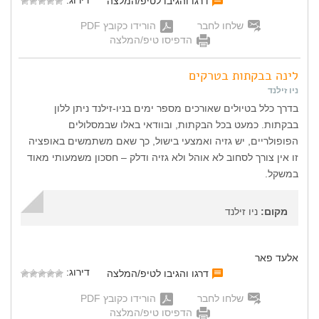
דרגו והגיבו לטיפ/המלצה
שלחו לחבר
הורידו כקובץ PDF
הדפיסו טיפ/המלצה
לינה בבקתות בטרקים
ניו זילנד
בדרך כלל בטיולים שאורכים מספר ימים בניו-זילנד ניתן ללון
בבקתות. כמעט בכל הבקתות, ובוודאי באלו שבמסלולים
הפופולריים, יש גזיה ואמצעי בישול, כך שאם משתמשים באופציה
זו אין צורך לסחוב לא אוהל ולא גזיה ודלק – חסכון משמעותי מאוד
במשקל.
מקום:
ניו זילנד
אלעד פאר
דירוג:
דרגו והגיבו לטיפ/המלצה
שלחו לחבר
הורידו כקובץ PDF
הדפיסו טיפ/המלצה