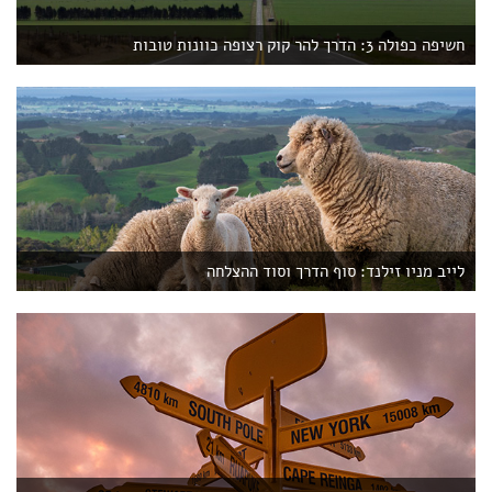
חשיפה כפולה 3: הדרך להר קוק רצופה כוונות טובות
לייב מניו זילנד: סוף הדרך וסוד ההצלחה