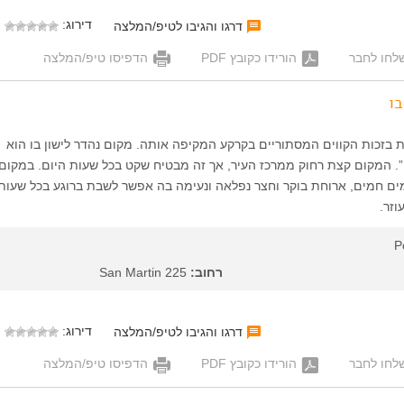
דירוג:
דרגו והגיבו לטיפ/המלצה
לחו לחבר
הורידו כקובץ PDF
הדפיסו טיפ/המלצה
בו
 מפורסמת בזכות הקווים המסתוריים בקרקע המקיפה אותה. מקום נהדר לישון בו הוא
“Posada Guadalupe”. המקום קצת רחוק ממרכז העיר, אך זה מבטיח שקט בכל שעות היום. במקו
ם חמים, ארוחת בוקר וחצר נפלאה ונעימה בה אפשר לשבת ברוגע בכל שעות 
וזר.
P
רחוב:
San Martin 225
דירוג:
דרגו והגיבו לטיפ/המלצה
לחו לחבר
הורידו כקובץ PDF
הדפיסו טיפ/המלצה