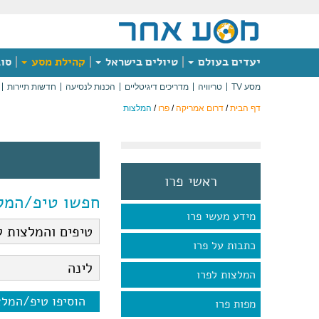
יעדים בעולם
טיולים בישראל
קהילת מסע
סוג
מסע TV
טריוויה
מדריכים דיגיטליים
הכנות לנסיעה
חדשות תיירות
דף הבית
/
דרום אמריקה
/
פרו
/
המלצות
ראשי פרו
חפשו טיפ/המל
מידע מעשי פרו
כתבות על פרו
המלצות לפרו
הוסיפו טיפ/המל
מפות פרו