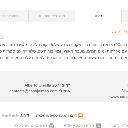
לינה
מסלולים ואתרים
מסעדות וביל
די ושקט
006
האכסניה “Casa de Jaimes” נמצאת ברחוב צדדי שקט במרחק של 5 דקות הליכה מהכיכר 
במקום עם מקלחות ומים חמים, מטבח מאורגן ומאובזר היטב, טלוויזיה עם ספריית ס
 אינטרנט וסוכנות נסיעות המארגנת סיורים וטרקים לאזור. בעלת המקום חביבה
רחוב:
Alberto Gridilla 267
אמייל:
contacts@casajaimes.com
דירוג:
דרגו והגיבו לטיפ/המלצה
לחו לחבר
הורידו כקובץ PDF
הדפיסו טיפ/המלצה