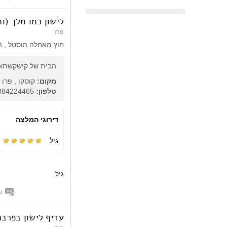
לישון כמו מלך (ו
פרו
חוץ מאחלה הוסטל , הם
הבית של קישקשתא
מקום:
קוסקו , פרו
טלפון:
084224465
דירוגי המלצה
גיל
גיל
ש
עדיף לישון בפרבר