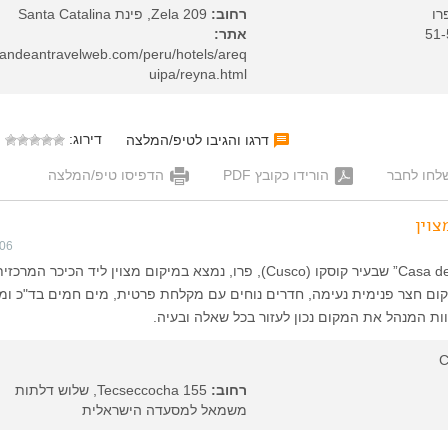
רחוב:
Zela 209, פינת Santa Catalina
אתר:
andeantravelweb.com/peru/hotels/areq
uipa/reyna.html
דירוג:
דרגו והגיבו לטיפ/המלצה
לחו לחבר
הורידו כקובץ PDF
הדפיסו טיפ/המלצה
וין
006
ההוסטל “Casa de la Annona” שבעיר קוסקו (Cusco), פרו, נמצא במיקום מצוין ליד הכיכר המ
ום חצר פנימית נעימה, חדרים נוחים עם מקלחת פרטית, מים חמים בד"כ ו
ות המנהל את המקום נכון לעזור בכל שאלה ובעיה.
C
רחוב:
Tecseccocha 155, שלוש דלתות
משמאל למסעדה הישראלית