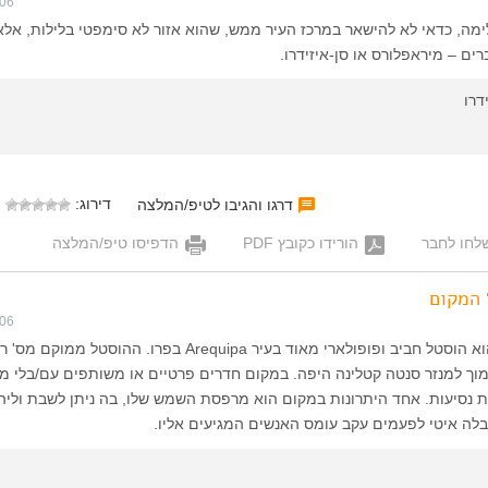
006
לימה, כדאי לא להישאר במרכז העיר ממש, שהוא אזור לא סימפטי בלילות, אלא
ם – מיראפלורס או סן-איזידרו.
דרו
דירוג:
דרגו והגיבו לטיפ/המלצה
לחו לחבר
הורידו כקובץ PDF
הדפיסו טיפ/המלצה
המקום
006
“Hostal La Reyna” הוא הוסטל חביב ופופולארי מאוד בעיר Arequipa בפרו. ההוסטל מ
וך למנזר סנטה קטלינה היפה. במקום חדרים פרטיים או משותפים עם/בלי מ
 נסיעות. אחד היתרונות במקום הוא מרפסת השמש שלו, בה ניתן לשבת וליה
בלה איטי לפעמים עקב עומס האנשים המגיעים אליו.