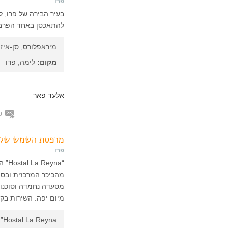
פרו
בעיר הבירה של פרו, 
להתאכסן באחד הפרברי
מיראפלורס, סן-איזי
מקום:
לימה, פרו
אלעד פאר
ש
מרפסת השמש של 
פרו
מהכיכר המרכזית ובסמ
מסעדה נחמדה וסוכנות
מיום יפה. השירות בק
Hostal La Reyna”