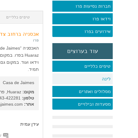
חברות נסיעות פרו
טיפים כלליים
וידאו פרו
אירועים בפרו
אכסניה ברחוב צד
פרו
עוד בערוצים
Huaraz בפרו. 
וידאו ועוד. במקום גם
טיפים כלליים
תמיד.
לינה
Casa de Jaimes
מסלולים ואתרים
מקום:
Huaraz, פרו
טלפון:
51-43-422281
מסעדות ובילויים
אתר:
www.casajaimes.com
עידן עמית
ש