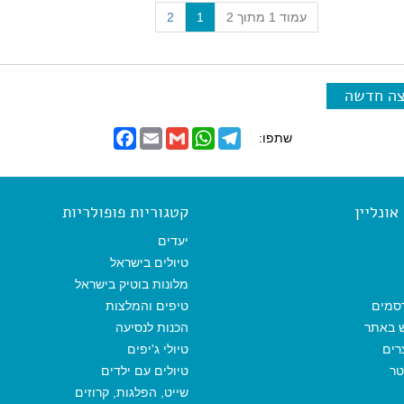
(
עמוד 1 מתוך 2
1
2
c
u
r
r
צה חדשה
e
n
F
E
G
W
T
שתפו:
t
a
m
m
h
e
)
c
a
a
a
l
e
i
i
t
e
b
l
l
s
g
o
A
r
ונליין
קטגוריות פופולריות
o
p
a
k
p
m
יעדים
טיולים בישראל
מלונות בוטיק בישראל
סמים
טיפים והמלצות
ש באתר
הכנות לנסיעה
רים
טיולי ג'יפים
טר
טיולים עם ילדים
שייט, הפלגות, קרוזים