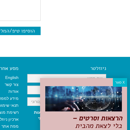
הוסיפו טיפ/המל
ניוזלטר
מסע אחר א
English
צור קשר
אודות
מידע למפר
תנאי שימו
אני מאשר/ת קבלת ניוזלטר והודעות
רשימת מוצ
הרצאות וסרטים –
שיווקיות, ומאשר/ת כי קראתי והסכמתי
ארכיון ניוזל
בלי לצאת מהבית
לתקנון האתר
ולמדיניות הפרטיות
.
מפת אתר
ניתן לבטל את ההרשמה בכל עת