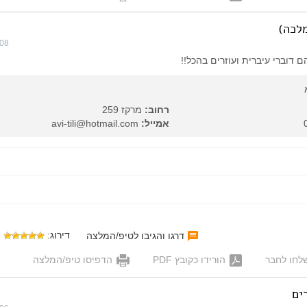
מלכה)
008
 דוברי עיברית ועוזרים בהכל!!
רחוב:
מרקז 259
אמייל:
avi-tili@hotmail.com
דירוג:
דרגו והגיבו לטיפ/המלצה
לחו לחבר
הורידו כקובץ PDF
הדפיסו טיפ/המלצה
ים