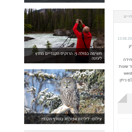
ויים
13.08.2
רק
חשיפה כפולה 5: הרוקיס הקנדיים מחוץ
לעונה
חידה
 מספר שעות
ה הדרומית west coast trail
 סגורה למבקרים אולם ניתן
צילום: ליליות אפורות בחורף הקנדי