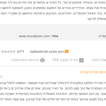
דולים מהחיים, ובעתיד מתוכננים עוד. כל הציורים מתארים את החיים בעיירה מאמ
 הרעיון הוכיח את עצמו, והתיירים נוהרים אל המקום ומספקים כמובן תעסוקה לתושבים
, בתי האוכל הנחמדים, האירועים, המיקום היפהפה והתושבים מסבירי הפנים
ומלץ לביקור.
קנדה
אתר:
www.muraltown.com
דירוג:
דרגו והגיבו לטיפ/המלצה
לחו לחבר
הורידו כקובץ PDF
הדפיסו טיפ/המלצה
רום מזרח קנדה
007
 הברית הפלגנו במעבורת ליורמות' שבדרום נובה סקושה, המשכנו לחבל קוויבק
 הצפונית של נהר סנט לורנס, עד העיר קוויבק. אזורים אלה מרהיבים ביופיים,
נוף. גם הפן האנושי מרתק: התרבות האנגלית והתרבות הצרפתית יושבות כאן 
גשת בכל מקום ובעיקר באזורים הפריפריאלים של חבל קוויבק, שם קשה מאוד ל