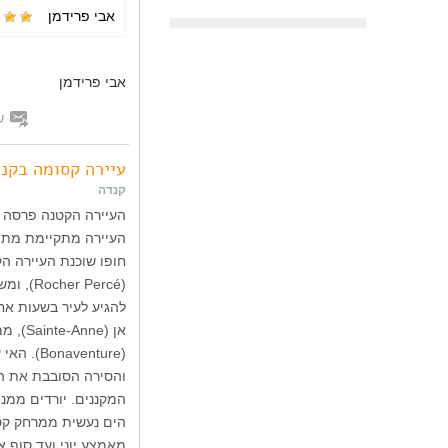
אבי פרידמן
אבי פרידמן
ש
עיירה קסומה בקנ
קנדה
העיירה מתקיימת מתיי
חופו שוכנת העיירה הק
(Percé
להגיע לעיר בשעות אח
אן (e
(venture
והסירה הסובבת את ה
המקננים. יורדים ממנה
הים נעשית ממרחק קטן
מאמצע יוני ועד סוף א