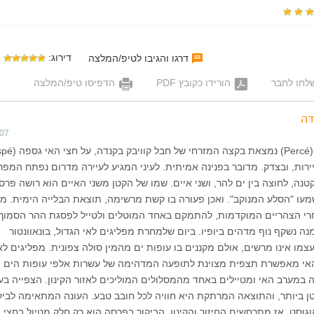
דירוג:
דרגו והגיבו לטיפ/המלצה
לחו לחבר
הורידו כקובץ PDF
הדפיסו טיפ/המלצה
דה
007
רות, ובצדק. מדובר בפנינה אמיתית. לעיני המגיע לעיירה מדרום נפתח המפר
טנה, לחוצה בין ים להר, ושני איים. שמו של הקטן משני האיים הוא רושה פרס
Rocher ), ומשמעו "הסלע המנוקב". ואכן פעורה בו קשת מרשימה, תוצאת הבלייה הימית. מ
רי הצהריים המוקדמות, להתמקם באחד המוטלים ולטייל לפסגת ההר הסמוך,
Sainte-Ann), ממנה נשקף נוף מדהים ביופיו. ביום שלמחרת מפליגים לאי הגדול, בונאוונטור
Bona). האי עצמו אינו מרשים, אולם מקננים בו עופות ים מהמין סולה צפונית. מפליגים לא
אי מאפשרת תצפית מצוינת לתופעה המדהימה של עשרות אלפי עופות הים
 במערב האי ומטיילים באחד מהמסלולים המוליכים לאזור הקינון. הצפייה בע
 ביותר, והתוצאה המרתקת היא חוויה לכל חובב טבע. העונה המתאימה לביק
וגוסט, אז מתרחשים החיזור והקינון. הביקור בפרסה הוא רק חלק מטיול בחצי 