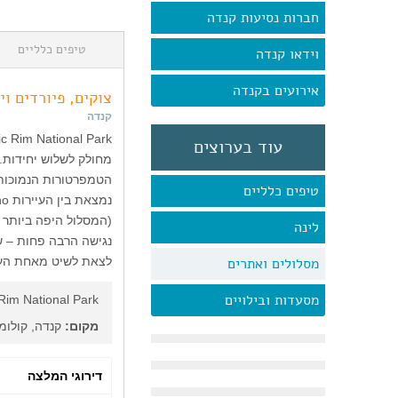
חברות נסיעות קנדה
טיפים כלליים
וידאו קנדה
אירועים בקנדה
צוקים, פיורדים ויער גשם 
קנדה
עוד בערוצים
הטמפרטורות הנמוכות,
טיפים כלליים
לינה
מסלולים ואתרים
לצאת לשיט מאחת העיי
מסעדות ובילויים
 Rim National Park
מקום:
קנדה, קולומ
דירוגי המלצה