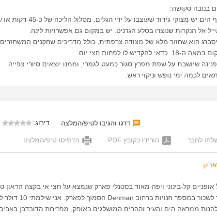
 בנובה סקושה:
בפארק אובנס שעל חוף הים יש מצוקי גידוד שעוצבו על ידי הגלים. מסלול הלי
יל אל הנקרות שנוצרו בסלע הגרניט. יש במקום גם אפשרויות לינה.
סברג הוא שחזור מלא של מצודה צרפתית, כולל מדריכים שחקנים המשחזרים 
הקדיש לו לפחות חצי יום.
נינה שיושבת על שפת מפרץ סגור כמעט לגמרי, וממנו יוצאים סיורי צפייה
אים לכמה ימי נופש וניקוי ראש.
דירוג:
דרגו והגיבו לטיפ/המלצה
לחו לחבר
הורידו כקובץ PDF
הדפיסו טיפ/המלצה
ארק
 אופניים קל-בינוני ויפה מאוד בסטנלי פארק שנמצא על חצי אי בקצה הדאון טא
ונקובר. אופניים אפשר לשכור במספר חנויות ברחוב enman
נות ממראה הים והעיר וההרים המושלגים באופק, מפריחת הדובדבן באביב,