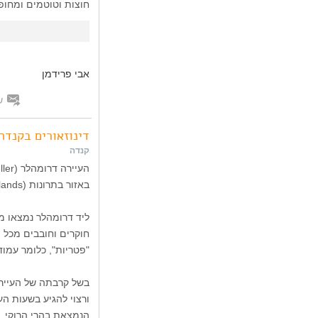
חוצות וטוטמים ומחופי
אבי פרידמן
ש
דינוזאורים בקנדה
קנדה
באזור בתרונות (Badlands) יפה במרחק של כ־140 קילומטר ממזרח לקלגרי (Calgary).
ליד דרומהלר נמצאו מא
"פטריות", כלומר עמו
בשל קרבתה של העיירה
הנמצאת בהרי הרוקי.