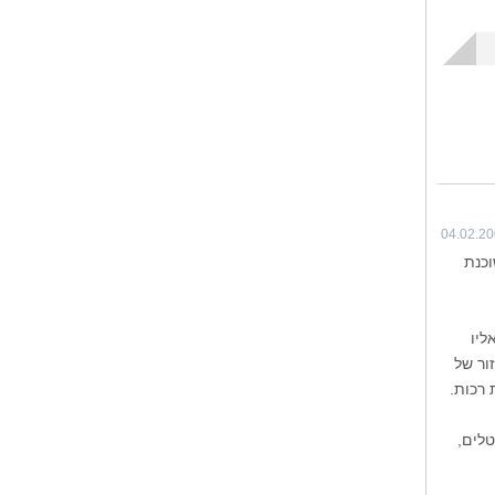
04.02.2
שוכנת
ליו
 מיוחדת במינה, ה־Hoodoo, שהוא אזור של
רכות.
טלים,