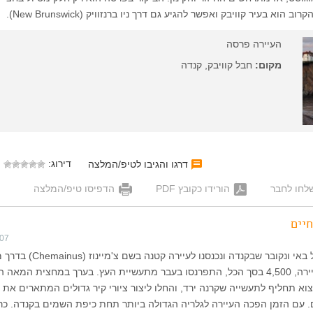
וא בעיר קוויבק ואפשר להגיע גם דרך ניו ברנזוויק (New Brunswick).
העיירה פרסה
מקום:
חבל קוויבק, קנדה
דירוג:
דרגו והגיבו לטיפ/המלצה
לחו לחבר
הורידו כקובץ PDF
הדפיסו טיפ/המלצה
חיים
007
ביוני 2007 יצאנו לטייל באי ונקובר שבקנדה ונכנסנו לעייר
לוויקטוריה. תושבי העיירה, 4,500 בסך הכל, התפרנסו בעבר מתעשיית העץ. בערך במחצית המא
א תחליף לתעשייה שקרנה ירד, והחלו ליצור ציורי קיר גדולים המתארים את
 עם הזמן הפכה העיירה לגלריה הגדולה ביותר תחת כיפת השמים בקנדה. כרג