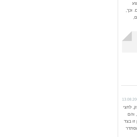
צע
. וכך,
,
13.08.2
, לחצי
 והם
זו בצד
הסתדר