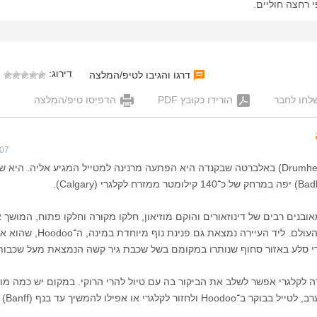
 רחצה חוליים.
דירוג:
דרגו והגיבו לטיפ/המלצה
לחו לחבר
הורידו כקובץ PDF
הדפיסו טיפ/המלצה
007
העיירה דרומהלר (Drumheller) באלברטה שבקנדה היא הפתעה מרנינה למטייל המגיע אליה. היא 
ובנים רבים של דינוזאורים והוקם מוזיאון, חלקו מקורה וחלקו פתוח, המושך א
חוקרים וחובבים מכל העולם. ליד העיירה נמצאת גם פנינת נוף
די סלע באזור סחוף שנותרו במקומם בשל שכבת גיר קשה הנמצאת מעל שכבות 
 לקלגרי אפשר לשלב את הביקור בה עם טיול להרי הרוקי. במקום יש כמה מו
ורצוי להגיע בשעות הערב, לטייל בבוקר ב־Hoodoo ולחזור לקלגרי או אפילו להמשיך עד בנף (Banff)