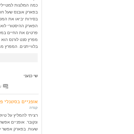
כמה המלצות למטיילים
בסירות יביאו את המטי
הפארק ההיסטורי לואי
פרטים את החיים במקום במאה ה-18. כדאי ל
מפרץ סנט לורנס הוא פ
בלווייתנים. המפרץ מת
שי כנעני
ש
אופניים בסטנלי פ
קנדה
רציתי להמליץ על טיול
שעות. בפארק אפשר לה