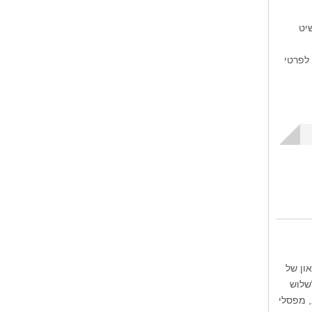
כה של כ-45 דקות או שיט
לפרטי
ון של
D הסמוך לפארק. אני שילמתי 10 דולר לשלוש
 מפסלי