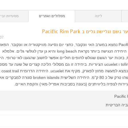
לינה
מסלולים ואתרים
מסעדות וביל
וגלישת גלים ב Pacific Rim Park
007
Pacific Rim National Park נמצא במערב האי וונקובר, כחצי יום נסיעה מוויקטוריה או וונקובר. הפא
מחולק לשלוש יחידות. היחידה הנגישה ביותר נקראת long beach והיא גן עדן לגולשי גלים. אלמלא
 בזכות יער הגשם שגולש לחופים חוליים אפשר לחשוב שהגענו לאי טרופי. הי
נמצאת בין העיירות tofino ו ucuelet הציוריות. ביחידה זו גם מסלולי הליכה קצרים של שעה עד
(המסלול היפה ביותר נמצא למעשה מחוץ לפארק, מקיף את ucuelet. היחיד
נגישה הרבה פחות – שהו טרק של כ 80 ק"מ. היחידה השלישית broken islands
רות לצפיה בליוויתנים (בעונה בסביבות אפריל-מאי) והקפת האיים.
Pacific
ביה הבריטית