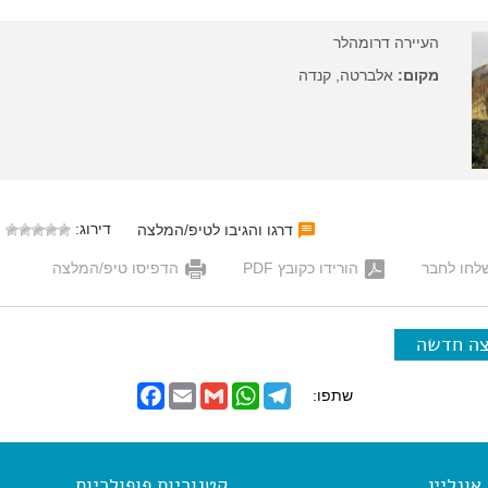
העיירה דרומהלר
מקום:
אלברטה, קנדה
דירוג:
דרגו והגיבו לטיפ/המלצה
לחו לחבר
הורידו כקובץ PDF
הדפיסו טיפ/המלצה
צה חדשה
F
E
G
W
T
שתפו:
a
m
m
h
e
c
a
a
a
l
e
i
i
t
e
b
l
l
s
g
o
A
r
ונליין
קטגוריות פופולריות