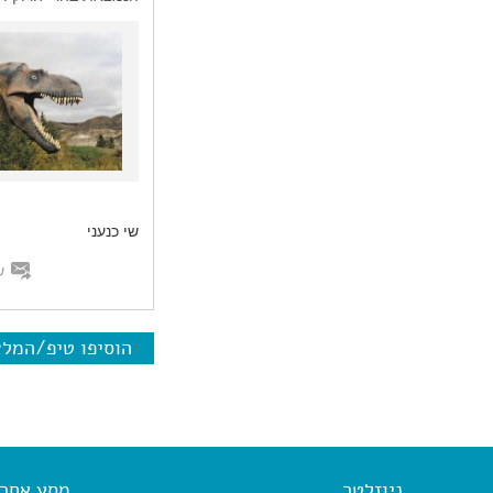
שי כנעני
ש
הוסיפו טיפ/המל
ניוזלטר
מסע אחר א