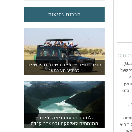
חברות נסיעות
27.11.2
העיירה הקטנה פרסה (Percé) נמצאת בקצה המזרחי של חבל קוויבק בקנדה, על חצי האי גספה (Gaspé).
נתיבי כפיר – תפירת טיולים פרטיים
לנוסע העצמאי
ץ שעל
ה
ומלץ
 סנט
י,
גלמונד מסעות גיאוגרפיים –
ופות
המומחים לאלסקה ולמערב קנדה
ור היא
האי