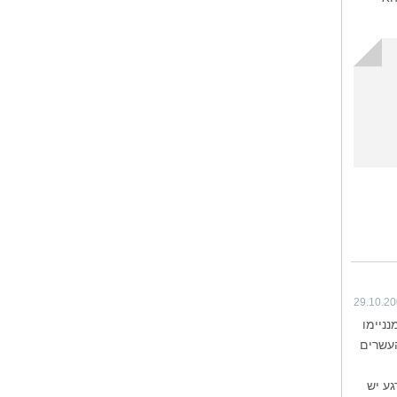
29.10.2
ה קטנה בשם צ'מיינוז (Chemainus) בדרך מנניימו
ה העשרים
ע יש