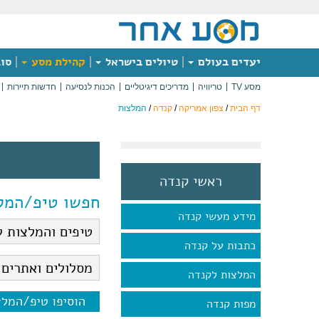
יעדים בעולם
טיולים בישראל
קהילת מסע
סוג
מסע TV
טריוויה
מדריכים דיגיטליים
הכנות לנסיעה
חדשות תיירות
דף הבית
/
צפון אמריקה
/
קנדה
/
המלצות
ראשי קנדה
חפשו טיפ/המל
מידע מעשי קנדה
כתבות על קנדה
המלצות לקנדה
הוסיפו טיפ/המל
מפות קנדה