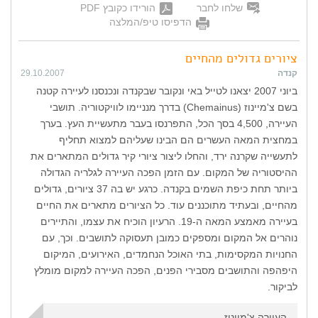
שלחו לחבר
הורידו כקובץ PDF
הדפיסו טיפ/המלצה
ציורים גדולים מהחיים
קנדה
29.10.2007
ביוני 2007 יצאנו לטייל באי ונקובר שבקנדה ונכנסנו לעיירה קטנה
בשם צ'מיינוז (Chemainus) בדרך מנניימו לוויקטוריה. תושבי
העיירה, 4,500 בסך הכל, התפרנסו בעבר מתעשיית העץ. בערך
במחצית המאה העשרים הם הבינו שעליהם למצוא תחליף
לתעשייה שקרנה ירד, והחלו ליצור ציורי קיר גדולים המתארים את
ההיסטוריה של המקום. עם הזמן הפכה העיירה לגלריה הגדולה
ביותר תחת כיפת השמים בקנדה. כרגע יש בה 37 ציורים, גדולים
מהחיים, ובעתיד מתוכננים עוד. כל הציורים מתארים את החיים
בעיירה מאמצע המאה ה-19. הרעיון הוכיח את עצמו, והתיירים
נוהרים אל המקום ומספקים כמובן תעסוקה לתושבים. וכך, עם
החנויות המקסימות, בתי האוכל הנחמדים, האירועים, המיקום
היפהפה והתושבים מסבירי הפנים, הפכה העיירה למקום מומלץ
לביקור.
העיירה צ'מיינוז