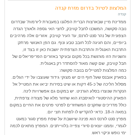
המלצות לטיול בדרום מזרח קנדה
קנדה
ממדינת מיין שבארצות הברית הפלגנו במעבורת ליורמות' שבדרום
נובה סקושה, המשכנו לחבל קוויבק, לחצי האי גספה ולאורך הגדה
הצפונית של נהר סנט לורנס, עד העיר קוויבק. אזורים אלה מרהיבים
ביופיים, והם חגיגה לכל חובב טבע ונוף. גם הפן האנושי מרתק:
התרבות האנגלית והתרבות הצרפתית יושבות כאן זו בצד זו,
והשניות הזו מורגשת בכל מקום ובעיקר באזורים הפריפריאלים של
חבל קוויבק, שם קשה מאוד להסתדר רק באנגלית.
כמה המלצות למטיילים בנובה סקושה:
בפארק אובנס שעל חוף הים יש מצוקי גידוד שעוצבו על ידי הגלים.
מסלול הליכה של כ-45 דקות או שיט בסירות יביאו את המטייל אל
הנקרות שנוצרו בסלע הגרניט. יש במקום גם אפשרויות לינה.
הפארק ההיסטורי לואיסברג הוא שחזור מלא של מצודה צרפתית,
כולל מדריכים שחקנים המשחזרים לפרטי פרטים את החיים במקום
במאה ה-18. כדאי להקדיש לו לפחות חצי יום.
מפרץ סנט לורנס הוא פנינה שיושבת על שפת מפרץ סגור כמעט
לגמרי, וממנו יוצאים סיורי צפייה בלווייתנים. המפרץ מתאים לכמה
ימי נופש וניקוי ראש.