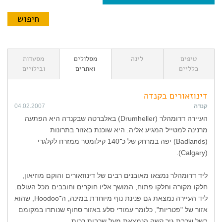
טיפים
לינה
מסלולים
מסעדות
כלליים
ואתרים
ובילויים
דינוזאורים בקנדה
קנדה
04.02.2007
העיירה דרומהלר (Drumheller) באלברטה שבקנדה היא הפתעה
מרנינה למטייל המגיע אליה. היא שוכנת באזור בתרונות
(Badlands) יפה במרחק של כ־140 קילומטר ממזרח לקלגרי
(Calgary).
ליד דרומהלר נמצאו מאובנים רבים של דינוזאורים והוקם מוזיאון,
חלקו מקורה וחלקו פתוח, המושך אליו חוקרים וחובבים מכל העולם.
ליד העיירה נמצאת גם פנינת נוף מיוחדת במינה, ה־Hoodoo, שהוא
אזור של "פטריות", כלומר עמודי סלע באזור סחוף שנותרו במקומם
בשל שכבת גיר קשה הנמצאת מעל שכבות רכות.