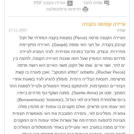
שלחו לחבר
הורידו כקובץ PDF
הדפיסו טיפ/המלצה
עיירה קסומה בקנדה
קנדה
27.11.2007
העיירה הקטנה פרסה (Percé) נמצאת בקצה המזרחי של חבל
קוויבק בקנדה, על חצי האי גספה (Gaspé). העיירה מתקיימת
מתיירות, ובצדק. מדובר בפנינה אמיתית. לעיני המגיע לעיירה
מדרום נפתח המפרץ שעל חופו שוכנת העיירה הקטנה, לחוצה בין
ים להר, ושני איים. שמו של הקטן משני האיים הוא רושה פרסה
(Rocher Percé), ומשמעו "הסלע המנוקב". ואכן פעורה בו קשת
מרשימה, תוצאת הבלייה הימית. מומלץ להגיע לעיר בשעות אחרי
הצהריים המוקדמות, להתמקם באחד המוטלים ולטייל לפסגת ההר
הסמוך, סנט אן (Sainte-Anne), ממנה נשקף נוף מדהים ביופיו.
ביום שלמחרת מפליגים לאי הגדול, בונאוונטור (Bonaventure).
האי עצמו אינו מרשים, אולם מקננים בו עופות ים מהמין סולה
צפונית. מפליגים לאי, והסירה הסובבת את האי מאפשרת תצפית
מצוינת לתופעה המדהימה של עשרות אלפי עופות הים המקננים.
יורדים ממנה במערב האי ומטיילים באחד מהמסלולים המוליכים
לאזור הקינון. הצפייה בעופות הים נעשית ממרחק קטן ביותר,