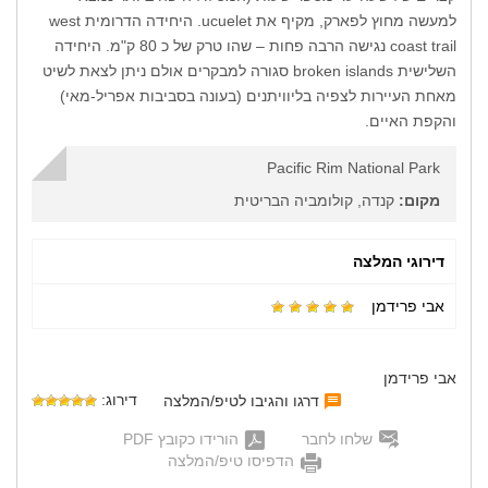
למעשה מחוץ לפארק, מקיף את ucuelet. היחידה הדרומית west
coast trail נגישה הרבה פחות – שהו טרק של כ 80 ק"מ. היחידה
השלישית broken islands סגורה למבקרים אולם ניתן לצאת לשיט
מאחת העיירות לצפיה בליוויתנים (בעונה בסביבות אפריל-מאי)
והקפת האיים.
Pacific Rim National Park
מקום:
קנדה, קולומביה הבריטית
דירוגי המלצה
אבי פרידמן
אבי פרידמן
דירוג:
דרגו והגיבו לטיפ/המלצה
שלחו לחבר
הורידו כקובץ PDF
הדפיסו טיפ/המלצה