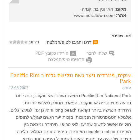
מקום:
האי ונקובר, קנדה
אתר:
www.muraltown.com
צוה שופטי
דירוג:
דרגו והגיבו לטיפ/המלצה
שלחו לחבר
הורידו כקובץ PDF
הדפיסו טיפ/המלצה
צוקים, פיורדים ויער גשם וגלישת גלים ב Pacific Rim
Park
קנדה
13.08.2007
Pacific Rim National Park נמצא במערב האי וונקובר, כחצי יום
נסיעה מוויקטוריה או וונקובר. הפארק מחולק לשלוש יחידות.
היחידה הנגישה ביותר נקראת long beach והיא גן עדן לגולשי גלים.
אלמלא הטמפרטורות הנמוכות, בזכות יער הגשם שגולש לחופים
חוליים אפשר לחשוב שהגענו לאי טרופי. היחידה נמצאת בין
העיירות tofino ו ucuelet הציוריות. ביחידה זו גם מסלולי הליכה
קצרים של שעה עד מספר שעות (המסלול היפה ביותר נמצא