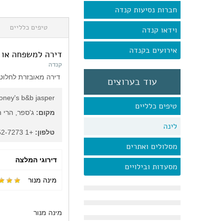
חברות נסיעות קנדה
טיפים כלליים
וידאו קנדה
אירועים בקנדה
דירה למשפחה או 2 זוגות
קנדה
דירה מאובזרת לחלוטין, נעימה ל
עוד בערוצים
oney's b&b jasper
טיפים כלליים
מקום:
ג'ספר, הרי ה
לינה
טלפון:
+1 780-852-7273
מסלולים ואתרים
דירוגי המלצה
מסעדות ובילויים
מינה מנור
מינה מנור