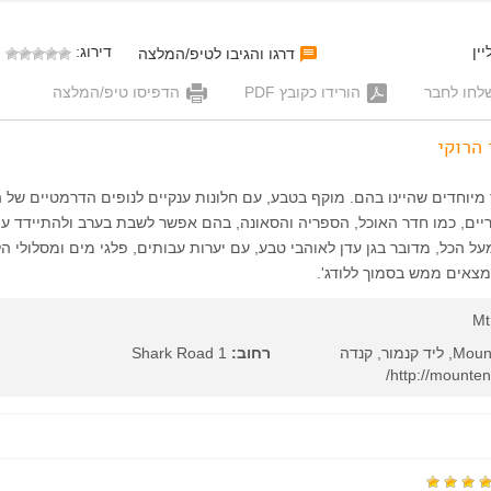
ין
דירוג:
דרגו והגיבו לטיפ/המלצה
לחו לחבר
הורידו כקובץ PDF
הדפיסו טיפ/המלצה
 הרוקי
יוחדים שהיינו בהם. מוקף בטבע, עם חלונות ענקיים לנופים הדרמטיים של הר
יים, כמו חדר האוכל, הספריה והסאונה, בהם אפשר לשבת בערב ולהתיידד ע
ל הכל, מדובר בגן עדן לאוהבי טבע, עם יערות עבותים, פלגי מים ומסלולי הל
נמצאים ממש בסמוך ללודג'.
Mt
רחוב:
1 Shark Road