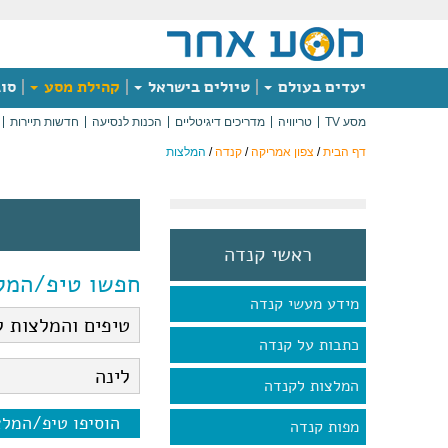
יעדים בעולם
טיולים בישראל
קהילת מסע
סוג
מסע TV
טריוויה
מדריכים דיגיטליים
הכנות לנסיעה
חדשות תיירות
דף הבית
/
צפון אמריקה
/
קנדה
/
המלצות
ראשי קנדה
חפשו טיפ/המל
מידע מעשי קנדה
כתבות על קנדה
המלצות לקנדה
הוסיפו טיפ/המל
מפות קנדה