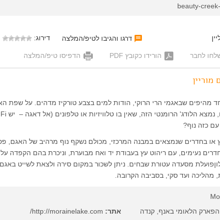
beauty-creek-
ין
דירוג:
דרגו והגיבו לטיפ/המלצה
לחו לחבר
הורידו כקובץ PDF
הדפיסו טיפ/המלצה
 מוריין
ד מהיפים שבאגמי הרי הרוקי, הודות למים בצבע טורקיז מדהים. על שפת הא
עם כזה נוף?
 או בחדרים שנמצאים במבנה המרכזי, מכולם נשקף נוף מרהיב של האגם, פס
חדרים נעימים, עם ריהוט עץ בעבודת יד ואח מבוערת, וניכרת בהם הקפדה על
ןפועלת מסעדה עטורת שבחים. ניתן לשכור במקום סירה ולצאת לשייט באגם,
ת, מהליכה ועד סקי, בסביבה הקרובה.
Mo
 הפארק הלאומי באנף, קנדה
אתר:
http://morainelake.com/