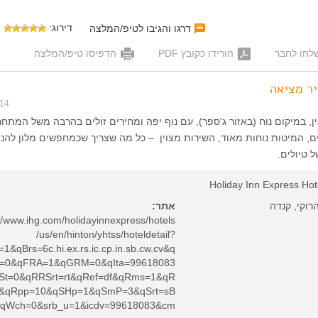
דירוג:
דרגו והגיבו לטיפ/המלצה
לחו לחבר
הורידו כקובץ PDF
הדפיסו טיפ/המלצה
יר מציאה
014
ן, במיקום נוח (באזור ג'ספר), עם נוף יפה ומחירים זולים בהרבה משל המתחר
ם, המיטות נוחות מאוד, השירות מצוין – כל מה שצריך שכמחפשים מלון להני
 טיולים.
Holiday Inn Express Hot
הרוקי, קנדה
אתר:
://www.ihg.com/holidayinnexpress/hotels
/us/en/hinton/yhtss/hoteldetail?
=1&qBrs=6c.hi.ex.rs.ic.cp.in.sb.cw.cv&q
d=0&qFRA=1&qGRM=0&qIta=99618083
St=0&qRRSrt=rt&qRef=df&qRms=1&qR
&qRpp=10&qSHp=1&qSmP=3&qSrt=sB
qWch=0&srb_u=1&icdv=99618083&cm