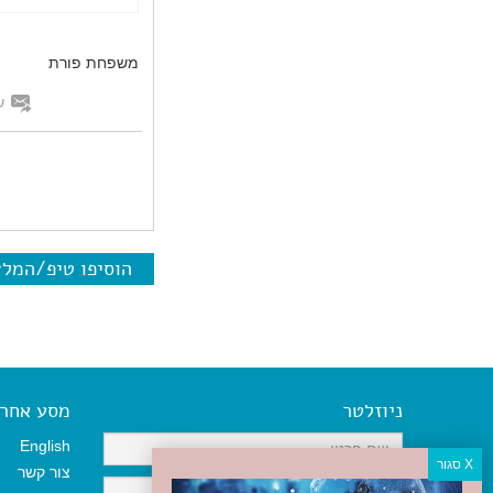
משפחת פורת
ש
הוסיפו טיפ/המל
ניוזלטר
מסע אחר א
English
צור קשר