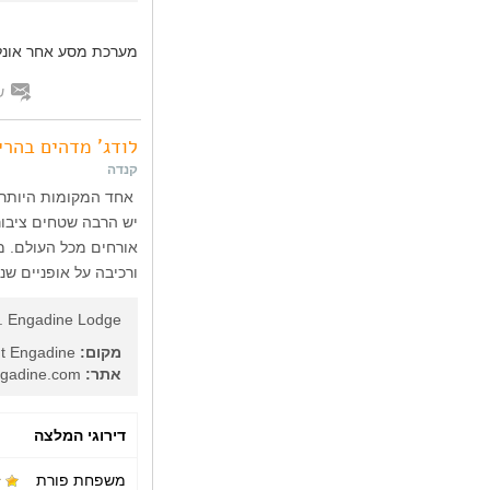
מערכת מסע אחר אונלי
ש
לודג' מדהים בהרי
קנדה
אחד המקומות היותר מ
יש הרבה שטחים ציבור
אורחים מכל העולם. מע
ורכיבה על אופניים ש
. Engadine Lodge
מקום:
Mount Engadine, ליד קנמור, קנדה
אתר:
http://mountengadine.com/
דירוגי המלצה
משפחת פורת