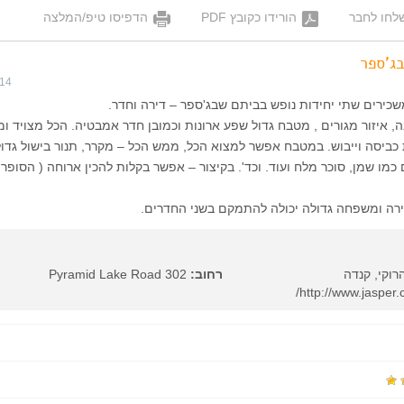
לחו לחבר
הורידו כקובץ PDF
הדפיסו טיפ/המלצה
ג'ספר
014
שכירים שתי יחידות נופש בביתם שבג'ספר – דירה וחדר.
, איזור מגורים , מטבח גדול שפע ארונות וכמובן חדר אמבטיה. הכל מצויד ומ
 כביסה וייבוש. במטבח אפשר למצוא הכל, ממש הכל – מקרר, תנור בישול גדו
כמו שמן, סוכר מלח ועוד. וכד'. בקיצור – אפשר בקלות להכין ארוחה ( הסופ
רה ומשפחה גדולה יכולה להתמקם בשני החדרים.
רוקי, קנדה
רחוב:
302 Pyramid Lake Road