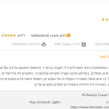
דירוג:
דרגו והגיבו לטיפ/המלצה
לחו לחבר
הורידו כקובץ PDF
הדפיסו טיפ/המלצה
'ספר
המוצלחות ביותר למטיילים דלי תקציב ברוקי'ז. ההוסטל ממוקם בליבה של ש
מים ומפלים, במרחק נסיעה קצרה מקרחון קולומביה. התנאים לא אידיאליים –
היא באולמות שינה של 11 איש ובשל השמירה הקפדנית על הטבע אין חשמל והשירותים נמצאים ב
 האווירה הידידותית והמחירים הזולים מפצים על כך.
HI-Beauty Creek 
רחוב:
Hwy 93 North
https://www.hihostels.com