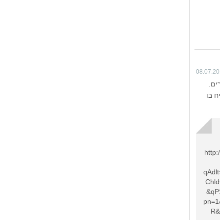
08.07.2
ים.
ח בו
http
qAdlt
Chl
&qP
pn=1
R&