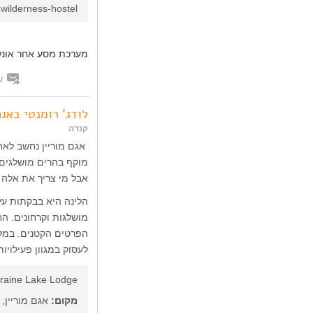
wilderness-hostel
מערכת מסע אחר אונלי
ש
לודג' רומנטי באגם
קנדה
אגם מוריין נחשב לאח
אבל מי צריך את אלה 
הלינה היא בבקתות עץ
מושלגות וקרחונים. ה
הפרטים הקטנים. במלו
לעסוק במגוון פעילויו
raine Lake Lodge
מקום:
אגם מוריין,