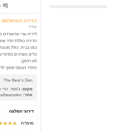
ש
הדירה המושלמת ב
קנדה
לידיה וגרי אדאורדס מ
הדירה כוללת חדר שינה
כמו בבית, כולל מכונת
כלים מצרכים בסיסיים 
לא רחוק).
החדר הנוסף סמוך לדי
The Bear's Den
מקום:
ג'ספר, הרי ה
אתר:
http://www.jasper.ca/bearsden/
דירוגי המלצה
מרגלית