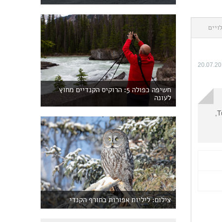
ויים
20.07.2
חשיפה כפולה 5: הרוקיס הקנדיים מחוץ
לעונה
Turret St, Jasper, AB T0E 1E0 804,
צילום: ליליות אפורות בחורף הקנדי