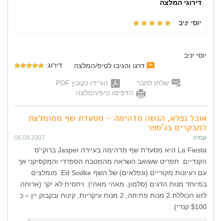
דירוגי המלצה
יוסי יניב
יוסי יניב
דירוג:
דרגו והגיבו לטיפ/המלצה
שלחו לחבר
הורידו כקובץ PDF
הדפיסו טיפ/המלצה
אוכל נפלא, הגשה מדהימה – מסעדת שף ממומלצת
למבקרים בג'ספר
קנדה
06.09.2007
La Fiesta היא מסעדת שף מדהימה בעיירה Jasper ברוקי'ס
הקנדיים. תפריט ששואב השראה מהמטבח הספרדי והמקסיקני אך
עם רעיונות מקוריים (ונפלאים) של השף Ed Sodke. מומלצים
במיוחד מנות הדגים (סלמון, מאהי מאהי). ויחסית לא יקר (ארוחה
לזוג הכוללת 2 מנות פתיחה, 2 מנות עיקריות, קינוח ובקבוק יין – כ
$100 קנדי).