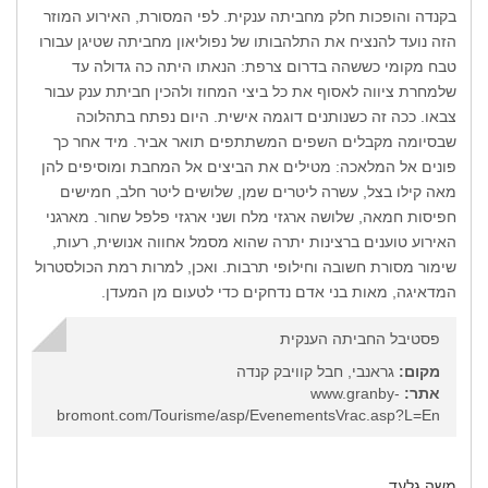
בקנדה והופכות חלק מחביתה ענקית. לפי המסורת, האירוע המוזר
הזה נועד להנציח את התלהבותו של נפוליאון מחביתה שטיגן עבורו
טבח מקומי כששהה בדרום צרפת: הנאתו היתה כה גדולה עד
שלמחרת ציווה לאסוף את כל ביצי המחוז ולהכין חביתת ענק עבור
צבאו. ככה זה כשנותנים דוגמה אישית. היום נפתח בתהלוכה
שבסיומה מקבלים השפים המשתתפים תואר אביר. מיד אחר כך
פונים אל המלאכה: מטילים את הביצים אל המחבת ומוסיפים להן
מאה קילו בצל, עשרה ליטרים שמן, שלושים ליטר חלב, חמישים
חפיסות חמאה, שלושה ארגזי מלח ושני ארגזי פלפל שחור. מארגני
האירוע טוענים ברצינות יתרה שהוא מסמל אחווה אנושית, רעות,
שימור מסורת חשובה וחילופי תרבות. ואכן, למרות רמת הכולסטרול
המדאיגה, מאות בני אדם נדחקים כדי לטעום מן המעדן.
פסטיבל החביתה הענקית
מקום:
גראנבי, חבל קוויבק קנדה
אתר:
www.granby-
bromont.com/Tourisme/asp/EvenementsVrac.asp?L=En
משה גלעד