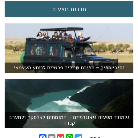
חברות נסיעות
נתיבי כפיר – תפירת טיולים פרטיים לנוסע העצמאי
גלמונד מסעות גיאוגרפיים – המומחים לאלסקה ולמערב
קנדה
F
E
G
W
T
שתפו: