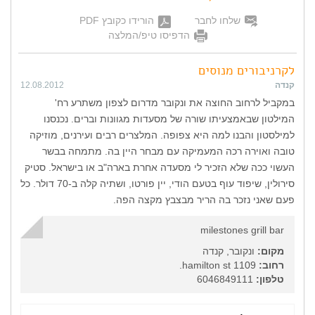
שלחו לחבר
הורידו כקובץ PDF
הדפיסו טיפ/המלצה
לקרניבורים מנוסים
קנדה
12.08.2012
במקביל לרחוב החוצה את ונקובר מדרום לצפון משתרע רח'
המילטון שבאמצעיתו שורה של מסעדות מגוונות וברים. נכנסנו
למילסטון והבנו למה היא צפופה. המלצרים רבים ועירנים, מוזיקה
טובה ואוירה רכה המעמיקה עם מבחר היין בה. מתמחה בבשר
העשוי ככה שלא הזכיר לי מסעדה אחרת בארה"ב או בישראל. סטיק
סירולין, שיפוד עוף בטעם הודי, יין פורטו, ושתיה קלה ב-70 דולר. כל
פעם שאני נזכר בה הריר מבצבץ מקצה הפה.
milestones grill bar
מקום:
ונקובר, קנדה
רחוב:
1109 hamilton st.
טלפון:
6046849111