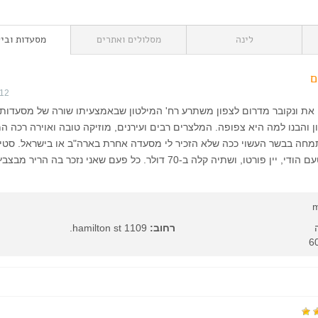
לינה
מסלולים ואתרים
מסעדות וביל
ם
012
את ונקובר מדרום לצפון משתרע רח' המילטון שבאמצעיתו שורה של מסעדות 
ון והבנו למה היא צפופה. המלצרים רבים ועירנים, מוזיקה טובה ואוירה רכה 
מחה בבשר העשוי ככה שלא הזכיר לי מסעדה אחרת בארה"ב או בישראל. סטי
סירולין, שיפוד עוף בטעם הודי, יין פורטו, ושתיה קלה ב-70 דולר. כל פעם שאני נזכר בה ה
m
רחוב:
1109 hamilton st.