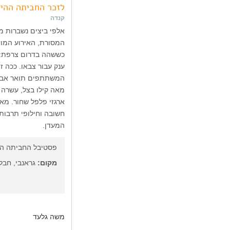
לזכר החביתה ההי
קנדה
המסורת, האירוע המוז
כששהה בדרום צרפת: ה
ענק עבור צבאו. ככה 
המשתתפים תואר אביר.
מאה קילו בצל, עשרה 
ארגזי פלפל שחור. מאר
חשובה וחילופי תרבות
המעדן.
פסטיבל החביתה הע
מקום:
גראנבי, חבל 
משה גלעד