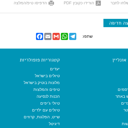
לחו לחבר
הורידו כקובץ PDF
הדפיסו טיפ/המלצה
צה חדשה
F
E
G
W
T
שתפו:
a
m
m
h
e
c
a
a
a
l
e
i
i
t
e
b
l
l
s
g
o
A
r
ונליין
קטגוריות פופולריות
o
p
a
k
p
m
יעדים
טיולים בישראל
מלונות בוטיק בישראל
סמים
טיפים והמלצות
ש באתר
הכנות לנסיעה
רים
טיולי ג'יפים
טר
טיולים עם ילדים
שייט, הפלגות, קרוזים
שות
דיגיטל