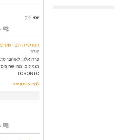
יוסי יניב
ש
הסושיה הכי טעימ
קנדה
TORONTO
למידע נוסף>>
ש