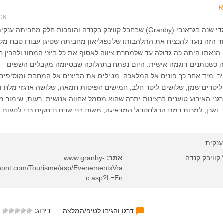
א
006
אלפי ביצים נשברות מדי שנה בגראנבי (Granby) שבחבל קוויבק בקנדה והופכות חלק מחביתה ע
ר הזה נועד להנציח את התלהבותו של נפוליאון מחביתה שטיגן עבורו טבח מקו
נאתו היתה כה גדולה עד שלמחרת ציווה לאסוף את כל ביצי המחוז ולהכין 
זה כשנותנים דוגמה אישית. היום נפתח בתהלוכה שבסיומה מקבלים השפים
 מיד אחר כך פונים אל המלאכה: מטילים את הביצים אל המחבת ומוסיפים 
ליטרים שמן, שלושים ליטר חלב, חמישים חפיסות חמאה, שלושה ארגזי מלח וש
גני האירוע טוענים ברצינות יתרה שהוא מסמל אחווה אנושית, רעות, שימור מ
. ואכן, למרות רמת הכולסטרול המדאיגה, מאות בני אדם נדחקים כדי לטעום מ
נקית
קוויבק קנדה
אתר:
www.granby-
ont.com/Tourisme/asp/EvenementsVra
c.asp?L=En
דירוג:
דרגו והגיבו לטיפ/המלצה