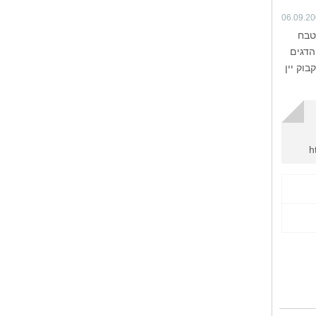
06.09.2
 מהמטבח
 במיוחד מנות הדגים
יקריות, קינוח ובקבוק יין