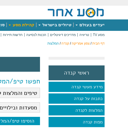
יעדים בעולם
טיולים בישראל
קהילת מסע
סוג
מסע TV
טריוויה
מדריכים דיגיטליים
הכנות לנסיעה
חדשות תיירות
דף הבית
/
צפון אמריקה
/
קנדה
/
המלצות
ראשי קנדה
חפשו טיפ/המל
מידע מעשי קנדה
כתבות על קנדה
המלצות לקנדה
הוסיפו טיפ/המל
מפות קנדה