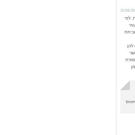
10.09.2
נקית. לפי
מי
חביתת
להן
ני
סורת
ן
brom