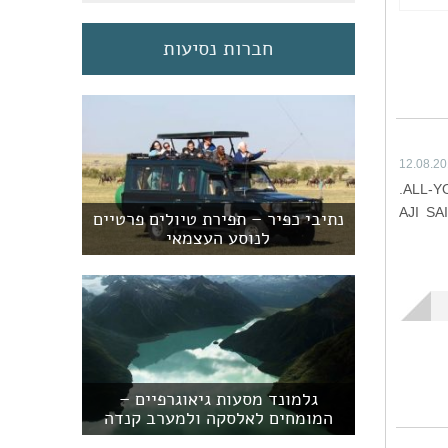
חברות נסיעות
12.08.2
פרת אלון: לאוהבי סושי בלבד, בצהריים מקבלים תפריט של כ- 80 פריטים על בסיס ALL-YOU- CAN- EAT.
ר! AJI SAIQUEEN WEST 467
נתיבי כפיר – תפירת טיולים פרטיים
לנוסע העצמאי
גלמונד מסעות גיאוגרפיים –
המומחים לאלסקה ולמערב קנדה