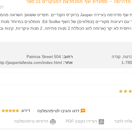
 מדהימה – מסעדת שף ממומלצת למבקרים בג'ספר
007
La Fiesta היא מסעדת שף מדהימה בעיירה Jasper ברוקי'ס הקנדיים. תפריט ששואב השראה
הספרדי והמקסיקני אך עם רעיונות מקוריים (ונפלאים) של השף Ed Sodke. מומלצים
(סלמון, מאהי מאהי). ויחסית לא יקר (ארוחה לזוג הכוללת 2 מנות פתיחה, 2 מנות ע
רטה, קנדה
רחוב:
504 Patricia Street
אתר:
http://jasperlafiesta.com/index.html
דירוג:
דרגו והגיבו לטיפ/המלצה
לחו לחבר
הורידו כקובץ PDF
הדפיסו טיפ/המלצה