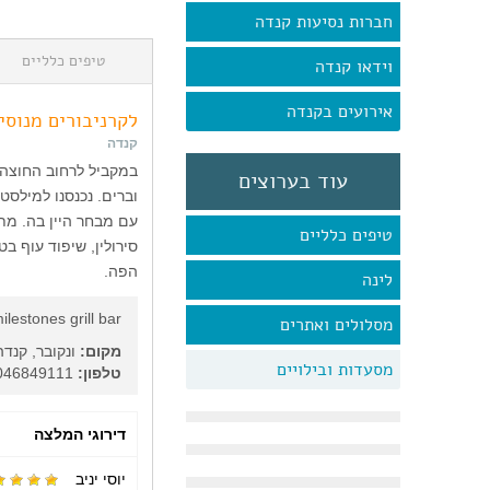
חברות נסיעות קנדה
טיפים כלליים
וידאו קנדה
אירועים בקנדה
לקרניבורים מנוסי
קנדה
במקביל לרחוב החוצה 
עוד בערוצים
וברים. נכנסנו למילסט
עם מבחר היין בה. מת
טיפים כלליים
הפה.
לינה
ilestones grill bar
מסלולים ואתרים
מקום:
ונקובר, קנדה
מסעדות ובילויים
טלפון:
6046849111
דירוגי המלצה
יוסי יניב