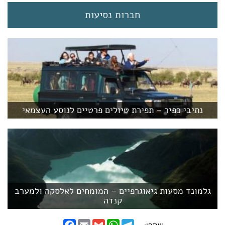
חברות נסיעות
נתיבי כפיר – תפירת טיולים פרטיים לנוסע העצמאי
גלמונד מסעות גיאוגרפיים – המומחים לאלסקה ולמערב
קנדה
F
E
G
W
T
שתפו: