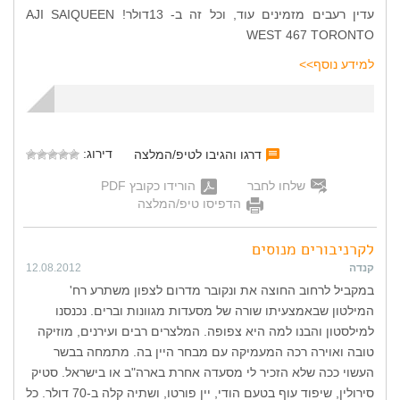
עדין רעבים מזמינים עוד, וכל זה ב- 13דולר! AJI SAIQUEEN
WEST 467 TORONTO
למידע נוסף>>
דירוג:
דרגו והגיבו לטיפ/המלצה
שלחו לחבר
הורידו כקובץ PDF
הדפיסו טיפ/המלצה
לקרניבורים מנוסים
קנדה
12.08.2012
במקביל לרחוב החוצה את ונקובר מדרום לצפון משתרע רח'
המילטון שבאמצעיתו שורה של מסעדות מגוונות וברים. נכנסנו
למילסטון והבנו למה היא צפופה. המלצרים רבים ועירנים, מוזיקה
טובה ואוירה רכה המעמיקה עם מבחר היין בה. מתמחה בבשר
העשוי ככה שלא הזכיר לי מסעדה אחרת בארה"ב או בישראל. סטיק
סירולין, שיפוד עוף בטעם הודי, יין פורטו, ושתיה קלה ב-70 דולר. כל