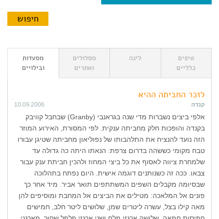
טיפים
לינה
מסלולים
מסעדות
כלליים
ואתרים
ובילויים
לזכר החביתה ההיא
קנדה
10.09.2006
אלפי ביצים נשברות מדי שנה בגראנבי (Granby) שבחבל קוויבק
בקנדה והופכות חלק מחביתה ענקית. לפי המסורת, האירוע המוזר
הזה נועד להנציח את התלהבותו של נפוליאון מחביתה שטיגן עבורו
טבח מקומי כששהה בדרום צרפת: הנאתו היתה כה גדולה עד
שלמחרת ציווה לאסוף את כל ביצי המחוז ולהכין חביתת ענק עבור
צבאו. ככה זה כשנותנים דוגמה אישית. היום נפתח בתהלוכה
שבסיומה מקבלים השפים המשתתפים תואר אביר. מיד אחר כך
פונים אל המלאכה: מטילים את הביצים אל המחבת ומוסיפים להן
מאה קילו בצל, עשרה ליטרים שמן, שלושים ליטר חלב, חמישים
חפיסות חמאה, שלושה ארגזי מלח ושני ארגזי פלפל שחור. מארגני