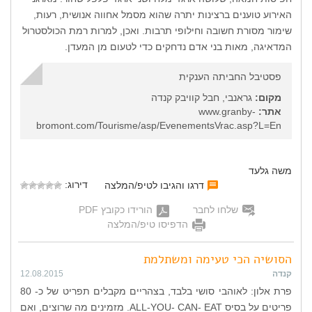
האירוע טוענים ברצינות יתרה שהוא מסמל אחווה אנושית, רעות,
שימור מסורת חשובה וחילופי תרבות. ואכן, למרות רמת הכולסטרול
המדאיגה, מאות בני אדם נדחקים כדי לטעום מן המעדן.
פסטיבל החביתה הענקית
מקום:
גראנבי, חבל קוויבק קנדה
אתר:
www.granby-
bromont.com/Tourisme/asp/EvenementsVrac.asp?L=En
משה גלעד
דירוג:
דרגו והגיבו לטיפ/המלצה
שלחו לחבר
הורידו כקובץ PDF
הדפיסו טיפ/המלצה
הסושיה הכי טעימה ומשתלמת
קנדה
12.08.2015
פרת אלון: לאוהבי סושי בלבד, בצהריים מקבלים תפריט של כ- 80
פריטים על בסיס ALL-YOU- CAN- EAT. מזמינים מה שרוצים, ואם