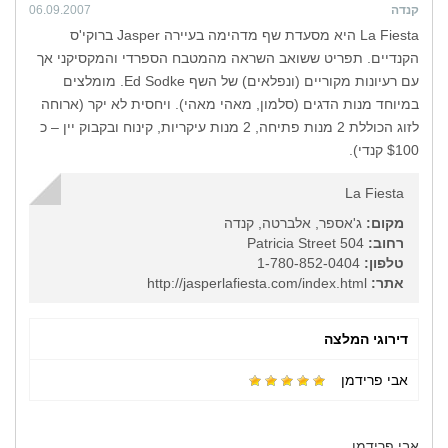
קנדה
06.09.2007
La Fiesta היא מסעדת שף מדהימה בעיירה Jasper ברוקי'ס
הקנדיים. תפריט ששואב השראה מהמטבח הספרדי והמקסיקני אך
עם רעיונות מקוריים (ונפלאים) של השף Ed Sodke. מומלצים
במיוחד מנות הדגים (סלמון, מאהי מאהי). ויחסית לא יקר (ארוחה
לזוג הכוללת 2 מנות פתיחה, 2 מנות עיקריות, קינוח ובקבוק יין – כ
$100 קנדי).
La Fiesta
מקום:
ג'אספר, אלברטה, קנדה
רחוב:
504 Patricia Street
טלפון:
1-780-852-0404
אתר:
http://jasperlafiesta.com/index.html
דירוגי המלצה
אבי פרידמן
אבי פרידמן