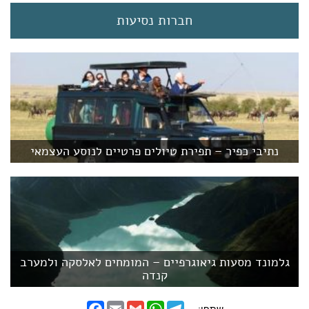
חברות נסיעות
נתיבי כפיר – תפירת טיולים פרטיים לנוסע העצמאי
גלמונד מסעות גיאוגרפיים – המומחים לאלסקה ולמערב
קנדה
F
E
G
W
T
שתפו: