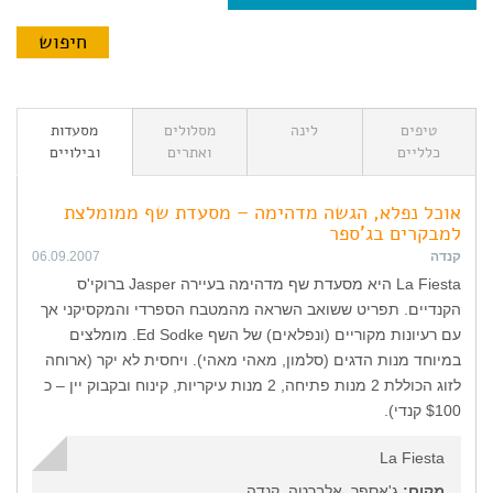
טיפים
לינה
מסלולים
מסעדות
כלליים
ואתרים
ובילויים
אוכל נפלא, הגשה מדהימה – מסעדת שף ממומלצת
למבקרים בג'ספר
קנדה
06.09.2007
La Fiesta היא מסעדת שף מדהימה בעיירה Jasper ברוקי'ס
הקנדיים. תפריט ששואב השראה מהמטבח הספרדי והמקסיקני אך
עם רעיונות מקוריים (ונפלאים) של השף Ed Sodke. מומלצים
במיוחד מנות הדגים (סלמון, מאהי מאהי). ויחסית לא יקר (ארוחה
לזוג הכוללת 2 מנות פתיחה, 2 מנות עיקריות, קינוח ובקבוק יין – כ
$100 קנדי).
La Fiesta
מקום:
ג'אספר, אלברטה, קנדה