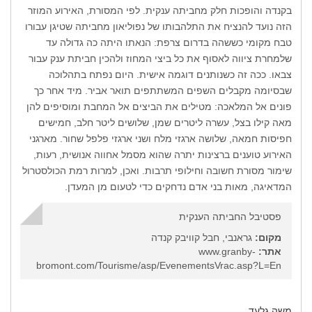
בקנדה והופכות חלק מחביתה ענקית. לפי המסורת, האירוע המוזר
הזה נועד להנציח את התלהבותו של נפוליאון מחביתה שטיגן עבורו
טבח מקומי כששהה בדרום צרפת: הנאתו היתה כה גדולה עד
שלמחרת ציווה לאסוף את כל ביצי המחוז ולהכין חביתת ענק עבור
צבאו. ככה זה כשנותנים דוגמה אישית. היום נפתח בתהלוכה
שבסיומה מקבלים השפים המשתתפים תואר אביר. מיד אחר כך
פונים אל המלאכה: מטילים את הביצים אל המחבת ומוסיפים להן
מאה קילו בצל, עשרה ליטרים שמן, שלושים ליטר חלב, חמישים
חפיסות חמאה, שלושה ארגזי מלח ושני ארגזי פלפל שחור. מארגני
האירוע טוענים ברצינות יתרה שהוא מסמל אחווה אנושית, רעות,
שימור מסורת חשובה וחילופי תרבות. ואכן, למרות רמת הכולסטרול
המדאיגה, מאות בני אדם נדחקים כדי לטעום מן המעדן.
פסטיבל החביתה הענקית
מקום:
גראנבי, חבל קוויבק קנדה
אתר:
www.granby-
bromont.com/Tourisme/asp/EvenementsVrac.asp?L=En
משה גלעד