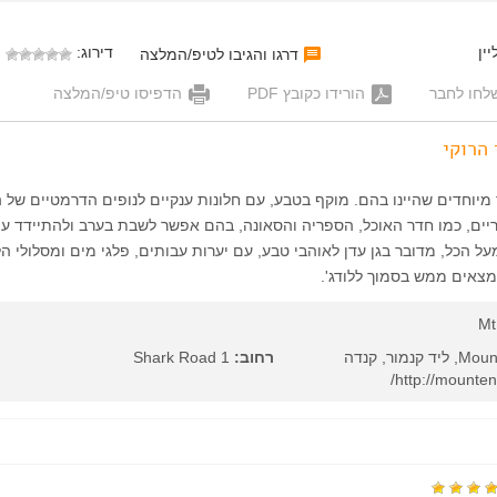
ין
דירוג:
דרגו והגיבו לטיפ/המלצה
לחו לחבר
הורידו כקובץ PDF
הדפיסו טיפ/המלצה
 הרוקי
יוחדים שהיינו בהם. מוקף בטבע, עם חלונות ענקיים לנופים הדרמטיים של הר
יים, כמו חדר האוכל, הספריה והסאונה, בהם אפשר לשבת בערב ולהתיידד ע
ל הכל, מדובר בגן עדן לאוהבי טבע, עם יערות עבותים, פלגי מים ומסלולי הל
נמצאים ממש בסמוך ללודג'.
Mt
רחוב:
1 Shark Road