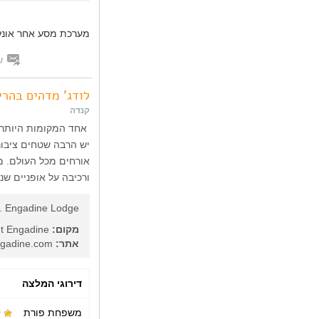
מערכת מסע אחר אונלי
ש
לודג' מדהים בהרי
קנדה
אחד המקומות היותר מ
יש הרבה שטחים ציבור
אורחים מכל העולם. מע
ורכיבה על אופניים ש
. Engadine Lodge
מקום:
Mount Engadine, ליד קנמור, קנדה
אתר:
http://mountengadine.com/
דירוגי המלצה
משפחת פורת