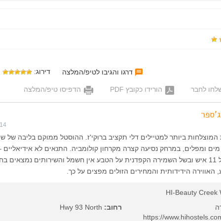
דירוג:
דרגו והגיבו לטיפ/המלצה
לחו לחבר
הורידו כקובץ PDF
הדפיסו טיפ/המלצה
'ספר
014
המוצלחות ביותר למטיילים דלי תקציב ברוקי'ז. ההוסטל ממוקם בליבה של ש
מים ומפלים, במרחק נסיעה קצרה מקרחון קולומביה. התנאים לא אידיאליים –
היא באולמות שינה של 11 איש ובשל השמירה הקפדנית על הטבע אין חשמל והשירותים נמצאים ב
 האווירה הידידותית והמחירים הזולים מפצים על כך.
HI-Beauty Creek 
רחוב:
Hwy 93 North
https://www.hihostels.com