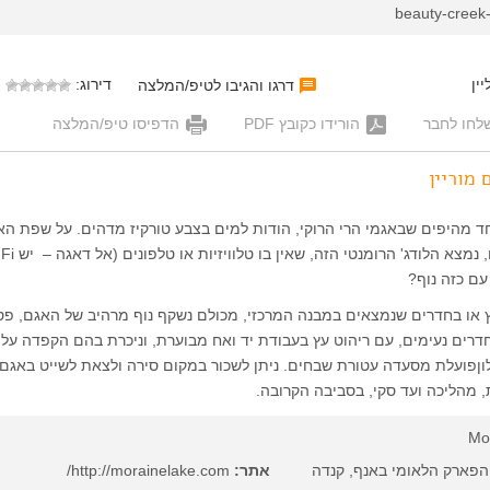
beauty-creek-
ין
דירוג:
דרגו והגיבו לטיפ/המלצה
לחו לחבר
הורידו כקובץ PDF
הדפיסו טיפ/המלצה
 מוריין
ד מהיפים שבאגמי הרי הרוקי, הודות למים בצבע טורקיז מדהים. על שפת הא
עם כזה נוף?
 או בחדרים שנמצאים במבנה המרכזי, מכולם נשקף נוף מרהיב של האגם, פס
חדרים נעימים, עם ריהוט עץ בעבודת יד ואח מבוערת, וניכרת בהם הקפדה על
ןפועלת מסעדה עטורת שבחים. ניתן לשכור במקום סירה ולצאת לשייט באגם,
ת, מהליכה ועד סקי, בסביבה הקרובה.
Mo
 הפארק הלאומי באנף, קנדה
אתר:
http://morainelake.com/