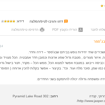
דירוג:
דרגו והגיבו לטיפ/המלצה
לחו לחבר
הורידו כקובץ PDF
הדפיסו טיפ/המלצה
ג'ספר
014
שכירים שתי יחידות נופש בביתם שבג'ספר – דירה וחדר.
, איזור מגורים , מטבח גדול שפע ארונות וכמובן חדר אמבטיה. הכל מצויד ומ
 כביסה וייבוש. במטבח אפשר למצוא הכל, ממש הכל – מקרר, תנור בישול גדו
כמו שמן, סוכר מלח ועוד. וכד'. בקיצור – אפשר בקלות להכין ארוחה ( הסופ
רה ומשפחה גדולה יכולה להתמקם בשני החדרים.
רוקי, קנדה
רחוב:
302 Pyramid Lake Road