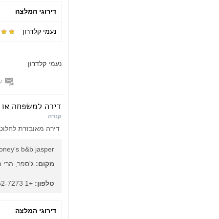
דירוגי המלצה
נעמי קלדרון
נעמי קלדרון
ש
דירה למשפחה או 2 זוגות
קנדה
דירה מאובזרת לחלוטין, נעימה ל
oney's b&b jasper
מקום:
ג'ספר, הרי ה
טלפון:
+1 780-852-7273
דירוגי המלצה