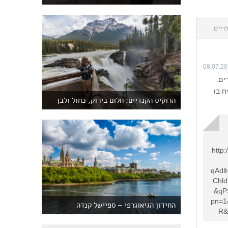
ויים
08.07.2
ים.
ח בו
הרוקיס הקנדיים: חלום בירוק, כחול ולבן
http
qAdlt
Chl
&qP
pn=1
החידון הגיאוגרפי – ספיישל קנדה
R&