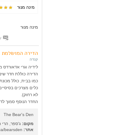
מינה מנור
מינה מנור
ש
הדירה המושלמת ב
קנדה
לידיה וגרי אדאורדס מ
הדירה כוללת חדר שינה
כמו בבית, כולל מכונת
כלים מצרכים בסיסיים 
לא רחוק).
החדר הנוסף סמוך לדי
The Bear's Den
מקום:
ג'ספר, הרי ה
אתר:
http://www.jasper.ca/bearsden/