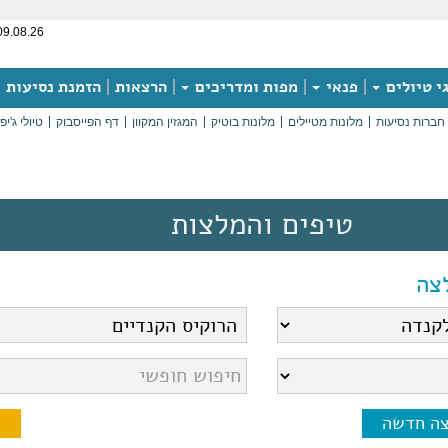
09.08.26
י טיולים
פנאי
מפות ומדריכים
הרצאות
הזמנת נסיעות
חברות נסיעות
מלונות מטיילים
מלונות בוטיק
המגזין המקוון
דף הפייסבוק
טיולי ג'יפ
טיפים והמלצות
צה
צה חדשה