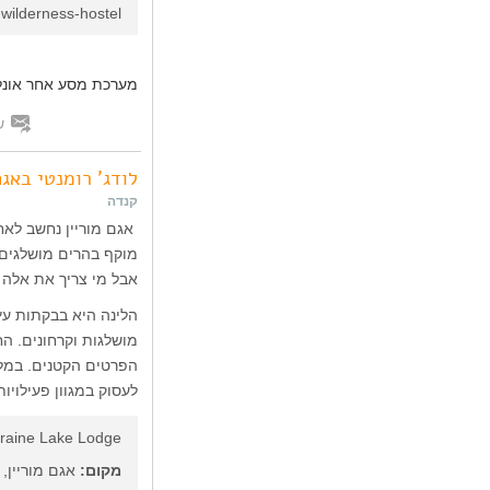
wilderness-hostel
מערכת מסע אחר אונלי
ש
לודג' רומנטי באגם
קנדה
אגם מוריין נחשב לאח
אבל מי צריך את אלה 
הלינה היא בבקתות עץ
מושלגות וקרחונים. ה
הפרטים הקטנים. במלו
לעסוק במגוון פעילויו
raine Lake Lodge
מקום:
אגם מוריין,