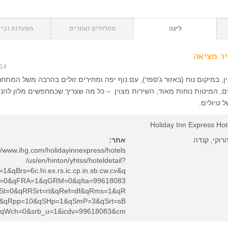
לינה
מסלולים ואתרים
מסעדות וביל
יר מציאה
014
ן, במיקום נוח (באזור ג'ספר), עם נוף יפה ומחירים זולים בהרבה משל המתחר
ם, המיטות נוחות מאוד, השירות מצוין – כל מה שצריך שכמחפשים מלון להני
 טיולים.
Holiday Inn Express Hot
הרוקי, קנדה
אתר:
://www.ihg.com/holidayinnexpress/hotels
/us/en/hinton/yhtss/hoteldetail?
=1&qBrs=6c.hi.ex.rs.ic.cp.in.sb.cw.cv&q
d=0&qFRA=1&qGRM=0&qIta=99618083
St=0&qRRSrt=rt&qRef=df&qRms=1&qR
&qRpp=10&qSHp=1&qSmP=3&qSrt=sB
qWch=0&srb_u=1&icdv=99618083&cm