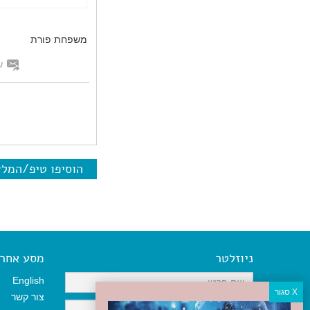
משפחת פורת
ש
הוסיפו טיפ/המל
ניוזלטר
מסע אחר א
English
צור קשר