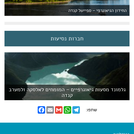
החידון הגיאוגרפי – ספיישל קנדה
חברות נסיעות
גלמונד מסעות גיאוגרפיים – המומחים לאלסקה ולמערב
קנדה
F
E
G
W
T
שתפו:
a
m
m
h
e
c
a
a
a
l
e
i
i
t
e
b
l
l
s
g
o
A
r