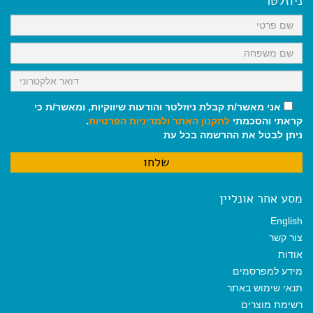
ניוזלטר
o
p
a
k
p
m
אני מאשר/ת קבלת ניוזלטר והודעות שיווקיות, ומאשר/ת כי
קראתי והסכמתי
לתקנון האתר
ולמדיניות הפרטיות
.
ניתן לבטל את ההרשמה בכל עת
מסע אחר אונליין
English
צור קשר
אודות
מידע למפרסמים
תנאי שימוש באתר
רשימת מוצרים