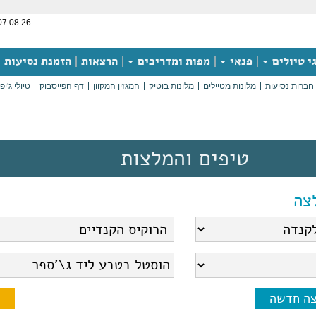
07.08.26
י טיולים
פנאי
מפות ומדריכים
הרצאות
הזמנת נסיעות
חברות נסיעות
מלונות מטיילים
מלונות בוטיק
המגזין המקוון
דף הפייסבוק
טיולי ג'יפ
טיפים והמלצות
צה
צה חדשה