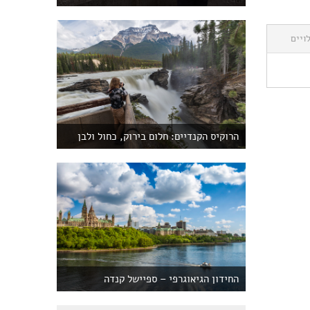
ויים
הרוקיס הקנדיים: חלום בירוק, כחול ולבן
החידון הגיאוגרפי – ספיישל קנדה