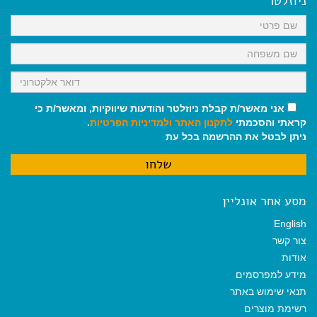
ניוזלטר
o
p
a
k
p
m
אני מאשר/ת קבלת ניוזלטר והודעות שיווקיות, ומאשר/ת כי
קראתי והסכמתי
לתקנון האתר
ולמדיניות הפרטיות
.
ניתן לבטל את ההרשמה בכל עת
מסע אחר אונליין
English
צור קשר
אודות
מידע למפרסמים
תנאי שימוש באתר
רשימת מוצרים