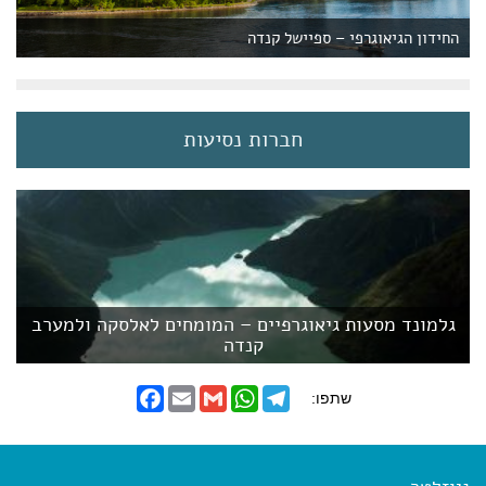
החידון הגיאוגרפי – ספיישל קנדה
חברות נסיעות
גלמונד מסעות גיאוגרפיים – המומחים לאלסקה ולמערב
קנדה
F
E
G
W
T
שתפו:
a
m
m
h
e
c
a
a
a
l
e
i
i
t
e
b
l
l
s
g
o
A
r