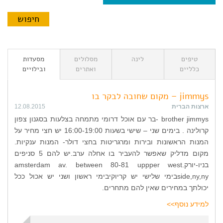
טיפים
לינה
מסלולים
מסעדות
כלליים
ואתרים
ובילויים
jimmys – מקום שחובה לבקר בו
ארצות הברית
12.08.2015
brother jimmys -בר עם אוכל דרומי מתמחה בצלעות בסגנון צפון
קרולינה . בימים שני – שישי בשעות 16:00-19:00 יש חצי מחיר על
המנות הראשונות ובירות ומרגריטות בחצי דולר- המנות ענקיות.
מקום מדליק שאפשר להעביר בו אחלה ערב.יש להם 5 סניפים
בניו-יורק.amsterdam av. between 80-81 uppper west
side,ny,nyבימי שלישי יש קריוקיבימי ראשון ושני יש אכול ככל
יכולתך במחירים שאין להם מתחרים.
למידע נוסף>>