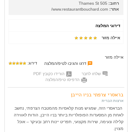
רחוב:
505 Thames St
אתר:
www.restaurantbouchard.com/
דירוגי המלצה
איילה מזור
איילה מזור
דירוג:
דרגו והגיבו לטיפ/המלצה
שלחו לחבר
הורידו כקובץ PDF
הדפיסו טיפ/המלצה
בראסרי צרפתי בניו הייבן
ארצות הברית
הבראסרי הזה, שמגיש מנות קלאסיות מהמטבח הצרפתי, נחשב
לאחת מן המסעדות הפופולריות ביותר בניו הייבן, הודות לאווירה
קלילה ונעימה, שירות מקצועי, תפריט יינות רחב ובעיקר – אוכל
מצוין.