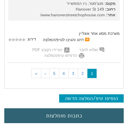
מקום:
מנצ'סטר, ניו המפשייר
רחוב:
149 Hanover St
אתר:
www.hanoverstreetchophouse.com/
מערכת מסע אחר אונליין
דירוג:
דרגו והגיבו לטיפ/המלצה
שלחו לחבר
הורידו כקובץ PDF
הדפיסו טיפ/המלצה
(
»
›
5
4
3
2
1
c
u
r
r
הוסיפו טיפ/המלצה חדשה
e
n
t
כתבות מומלצות
)