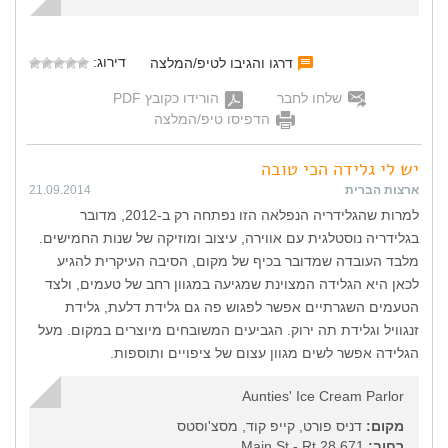
דירוג:
דרגו והגיבו לטיפ/המלצה
שלחו לחבר
הורידו כקובץ PDF
הדפיסו טיפ/המלצה
יש לי גלידה הכי טובה
ארצות הברית
21.09.2014
למרות שהגלידריה הנפלאה הזו נפתחה רק ב-2012, מדובר
בגלידריה נוסטלגית עם אווירה, עיצוב ומוזיקה של שנות החמישים.
מלבד העובדה שמדובר בכיף של מקום, הסיבה העיקרית להגיע
לכאן היא הגלידה המצוינת שמגיעה במגוון רחב של טעמים, ולצד
הטעמים השגרתיים אפשר לפגוש פה גם גלידת דלעת, גלידת
זנגוויל וגלידת תה ירוק. הגביעים המשובחים מיוצרים במקום. מעל
הגלידה אפשר לשים מגוון עצום של ציפויים ותוספות.
Aunties' Ice Cream Parlor
מקום:
דניס פורט, קייפ קוד, מסצ'וסטס
רחוב:
671 Main St - Rt 28