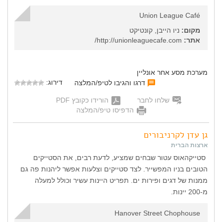
Union League Café
מקום:
ניו הייבן, קונטיקט
אתר:
http://unionleaguecafe.com/
מערכת מסע אחר אונליין
דירוג:
דרגו והגיבו לטיפ/המלצה
שלחו לחבר
הורידו כקובץ PDF
הדפיסו טיפ/המלצה
גן עדן לקרניבורים
ארצות הברית
סטייקהאוס עטור שבחים שמציע, לדעת רבים, את הסטייקים
הטובים בניו המפשייר. לצד סטייקים וצלעות אפשר ליהנות פה גם
ממנות של דגים ופירות ים. תפריט היינות עשיר וכולל למעלה
מ-200 יינות.
Hanover Street Chophouse