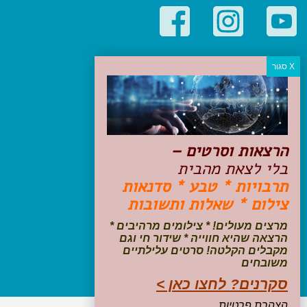
קטגוריות פופולריות
יעדים
טיולים בישראל
מלונות בוטיק בישראל
טיפים והמלצות
הרצאות וסרטים –
הכנות לנסיעה
בלי לצאת מהבית
טיולי ג'יפים
תרבויות * טבע * סדנאות
טיולים עם ילדים
צילום * שאלות ותשובות
שייט, הפלגות, קרוזים
דיגיטל
מרצים מעולים! * צילומים מרהיבים *
הרצאה שהיא חווייה * שידור חי וגם
עקבו אחרינו בפייסבוק
מקבלים הקלטה! סרטים עלילתיים
משובחים
סקרנים? לחצו כאן >
הצהרת פרטיות