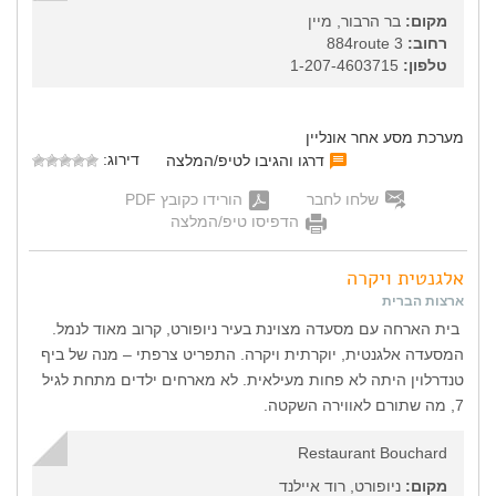
מקום:
בר הרבור, מיין
רחוב:
884route 3
טלפון:
1-207-4603715
מערכת מסע אחר אונליין
דירוג:
דרגו והגיבו לטיפ/המלצה
שלחו לחבר
הורידו כקובץ PDF
הדפיסו טיפ/המלצה
אלגנטית ויקרה
ארצות הברית
בית הארחה עם מסעדה מצוינת בעיר ניופורט, קרוב מאוד לנמל.
המסעדה אלגנטית, יוקרתית ויקרה. התפריט צרפתי – מנה של ביף
טנדרלוין היתה לא פחות מעילאית. לא מארחים ילדים מתחת לגיל
7, מה שתורם לאווירה השקטה.
Restaurant Bouchard
מקום:
ניופורט, רוד איילנד