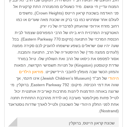
הלב הפועם של תנועת חב"ד המשיחית, המקום שבו הרבי מליובביץ'
המנוח עדיין חי ונושם. מיד כשעולים מהמנהרה התת קרקעית אל
פני האדמה בשכונת קראון הייטס (Crown Heights), נחשפים
לעולם אחר שמרגיש כמו בני ברק או שכונת מאה שערים או כמו
רחוב מזרח אירופי שהועתק לפרבריה של ניו יורק.
האטרקציה המרכזית היא ביתו של הרבי המפורסם שצמוד לבית
הכנסת המרכזי של התנועה (מיקום:770 Eastern Parkway). בכל
שעה יהיו שם ישראלים בשפע שישמחו להעניק לכם סקירה ממצה
(לעתים ממצה מדי) של ההיסטוריה של הרב, התנועה והמבנה.
אסור לפספס את כיסאו של הרב ואת השולחן שלו. טיול במורד
שדרת קינגסטון (Kingston) על חנויות תשמישי הקדושה, הפאות
והמזון הכשר שבה מומלץ לחובבי היידישקייט.
מוזיאון הילדים
היהודי
של חב"ד (Jewish Children's Museum) אינו חינמי, אך
שווה את דמי הכניסה. מיקום: 792 Eastern Parkway, ברוקלין. מי
שרוצה באותה הזדמנות ליהנות מתרבות קאריבית אותנטית יכול
לטייל פחות מקילומטר מערבה (או לרדת מהרכבת התחתית תחנה
אחת לפני החלק היהודי של השכונה) ולטייל לאורך שדרות נוסטראנד
(Nostrand).
שכונת קראון הייטס, ברוקלין