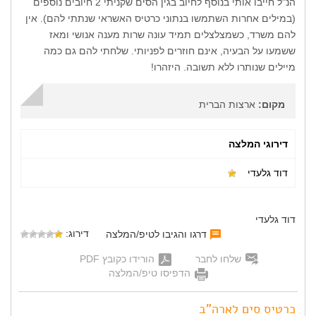
הנ"ל חייבו אותי בנוסף לחיוב בגין הסים שקניתי 2 חיובים נוספים
(במילים אחרות השתמשו בנתוני כרטיס האשראי שנתתי להם). אין
להם משרד, כשמצלצלים תמיד עונה שרות מענה אנושי ומאז
ששמעו על הבעיה, אינם חוזרים לפניותי. שלחתי להם גם כמה
מיילים שנותרו ללא תשובה. היזהרו!
מקום:
ארצות הברית
דירוגי המלצה
דוד גלעדי
דוד גלעדי
דירוג:
דרגו והגיבו לטיפ/המלצה
שלחו לחבר
הורידו כקובץ PDF
הדפיסו טיפ/המלצה
כרטיס סים לארה"ב