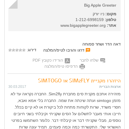
Big Apple Greeter
מקום:
ניו יורק
טלפון:
1-212-6998159
אתר:
www.bigapplegreeter.org
דאה הדר ושחר סמוחה
דירוג:
דרגו והגיבו לטיפ/המלצה
שלחו לחבר
הורידו כקובץ PDF
הדפיסו טיפ/המלצה
היזהרו מקניית SIM2FLY או SIMTOGO
ארצות הברית
30.03.2017
מזהירה אתכם מקנית סים מחברת Sim2fly. החברה נקראה עד לא
מזמן simtogo ועתה שינתה את שמה. החברה בלי אמא ואבא,
חסרי משרד, שרות לקוחות מתחת לכל ביקורת או לא קיים בכלל.
חייבו אותי מעבר לתשלום על הסים שקניתי וקיבלתי בשני חיובים
נוספים, מבלי שקניתי דבר או קיבלתי דבר. כלומר השתמשו בפרטי
האשראי שלי. התקשרתי כמה וכמה פעמים. תמיד עונה שרות