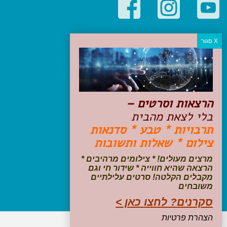
קטגוריות פופולריות
יעדים
טיולים בישראל
מלונות בוטיק בישראל
טיפים והמלצות
הרצאות וסרטים –
הכנות לנסיעה
בלי לצאת מהבית
טיולי ג'יפים
תרבויות * טבע * סדנאות
טיולים עם ילדים
צילום * שאלות ותשובות
שייט, הפלגות, קרוזים
דיגיטל
מרצים מעולים! * צילומים מרהיבים *
הרצאה שהיא חווייה * שידור חי וגם
עקבו אחרינו בפייסבוק
מקבלים הקלטה! סרטים עלילתיים
משובחים
סקרנים? לחצו כאן >
הצהרת פרטיות