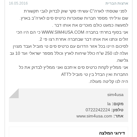
ארצות הברית
16.05.2016
לפני שטסתי לארה"C עשיתי סקר שוק לבדוק לגבי תקשורת
שם וגיליתי מספר חברות שמוכרות כרטיס סים לארה"ב בארץ.
למעשה כמעט כולם מוכרים את אותו דבר .
אני בסוף בחרתי בחברה WWW.SIM4USA.COM כי הם היו הכי
זולים ונתנו את אותו דבר שבחברה אחרת רצו פי 2.
לסיכום היינו בכל אזור הדרום עם כרטיס סים טי מוביל ועבד מצוין
ועלה לנו 250 ש"ח כולל שיחות לארץ וכולל מספר ישראלי ועד 10 גב
גלישה.
אני ממליץ לקחת כרטיס סים איתכם ואני ממליץ לבדוק את כל
החברות ואין הבדל בין טי מוביל לATT
היה לנו קליטה מעולה.
sim4usa
מקום:
la
טלפון:
0722242224
אתר:
www.sim4usa.com
דירוגי המלצה