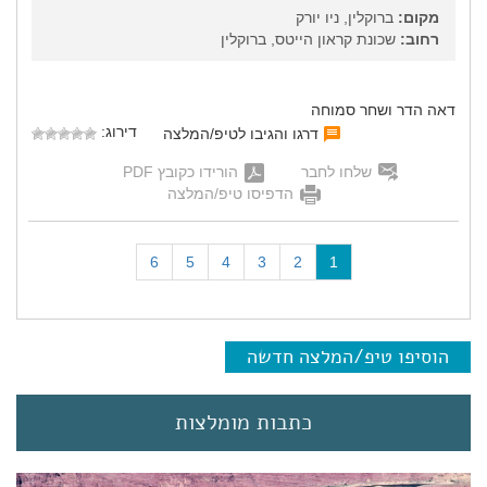
מקום:
ברוקלין, ניו יורק
רחוב:
שכונת קראון הייטס, ברוקלין
דאה הדר ושחר סמוחה
דירוג:
דרגו והגיבו לטיפ/המלצה
שלחו לחבר
הורידו כקובץ PDF
הדפיסו טיפ/המלצה
(
6
5
4
3
2
1
c
u
r
r
הוסיפו טיפ/המלצה חדשה
e
n
t
כתבות מומלצות
)