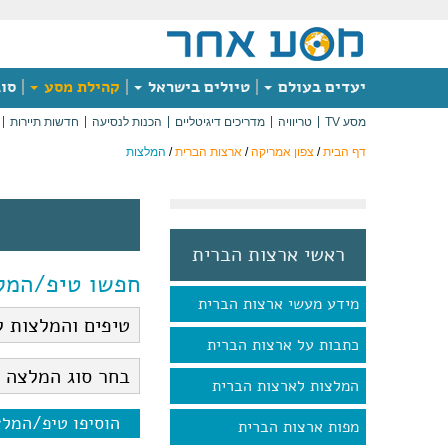
יעדים בעולם
טיולים בישראל
קהילת מסע
סוג
מסע TV
טריוויה
מדריכים דיגיטליים
הכנות לנסיעה
חדשות תיירות
דף הבית
/
צפון אמריקה
/
ארצות הברית
/
המלצות
ראשי ארצות הברית
חפשו טיפ/המל
מידע מעשי ארצות הברית
כתבות על ארצות הברית
המלצות לארצות הברית
הוסיפו טיפ/המל
מפות ארצות הברית