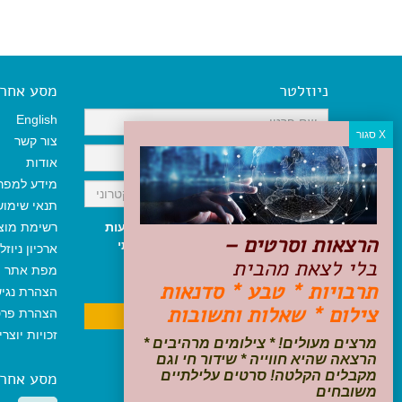
ניוזלטר
מסע אחר א
English
צור קשר
אודות
מידע למפר
תנאי שימו
אני מאשר/ת קבלת ניוזלטר והודעות
רשימת מוצ
הרצאות וסרטים –
שיווקיות, ומאשר/ת כי קראתי והסכמתי
ארכיון ניוזל
בלי לצאת מהבית
לתקנון האתר
ולמדיניות הפרטיות
.
מפת אתר
ניתן לבטל את ההרשמה בכל עת
תרבויות * טבע * סדנאות
הצהרת נגי
צילום * שאלות ותשובות
הצהרת פרט
זכויות יוצר
מרצים מעולים! * צילומים מרהיבים *
הרצאה שהיא חווייה * שידור חי וגם
מקבלים הקלטה! סרטים עלילתיים
מסע אחר
משובחים