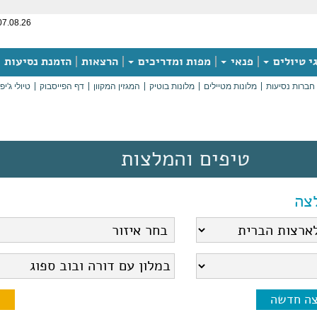
07.08.26
י טיולים
פנאי
מפות ומדריכים
הרצאות
הזמנת נסיעות
חברות נסיעות
מלונות מטיילים
מלונות בוטיק
המגזין המקוון
דף הפייסבוק
טיולי ג'יפ
טיפים והמלצות
צה
צה חדשה