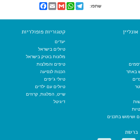
F
E
G
W
T
שתפו:
a
m
m
h
e
c
a
a
a
l
e
i
i
t
e
b
l
l
s
g
o
A
r
ונליין
קטגוריות פופולריות
o
p
a
k
p
m
יעדים
טיולים בישראל
מלונות בוטיק בישראל
סמים
טיפים והמלצות
ש באתר
הכנות לנסיעה
רים
טיולי ג'יפים
טר
טיולים עם ילדים
שייט, הפלגות, קרוזים
שות
דיגיטל
יות
ים ושימוש בתכנים
 ברשת