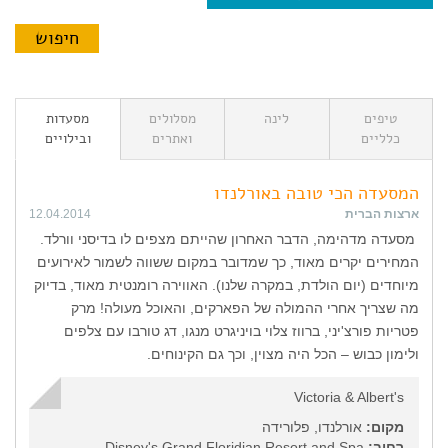
טיפים
לינה
מסלולים
מסעדות
כלליים
ואתרים
ובילויים
המסעדה הכי טובה באורלנדו
ארצות הברית
12.04.2014
מסעדה מדהימה, הדבר האחרון שהייתם מצפים לו בדיסני וורלד.
המחירים יקרים מאוד, כך שמדובר במקום ששווה לשמור לאירועים
מיוחדים (יום הולדת, במקרה שלנו). האווירה רומנטית מאוד, בדיוק
מה שצריך אחרי ההמולה של הפארקים, והאוכל מעולה! מרק
פטריות פורצ'יני, ברווז צלוי בויניגרט מנגו, דג טורבו עם צלפים
ולימון כבוש – הכל היה מצוין, וכך גם הקינוחים.
Victoria & Albert's
מקום:
אורלנדו, פלורידה
רחוב:
Disney's Grand Floridian Resort and Spa