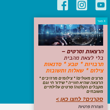
קטגוריות פופולריות
יעדים
טיולים בישראל
מלונות בוטיק בישראל
טיפים והמלצות
הרצאות וסרטים –
הכנות לנסיעה
בלי לצאת מהבית
טיולי ג'יפים
תרבויות * טבע * סדנאות
טיולים עם ילדים
צילום * שאלות ותשובות
שייט, הפלגות, קרוזים
דיגיטל
מרצים מעולים! * צילומים מרהיבים *
הרצאה שהיא חווייה * שידור חי וגם
עקבו אחרינו בפייסבוק
מקבלים הקלטה! סרטים עלילתיים
משובחים
סקרנים? לחצו כאן >
הצהרת פרטיות