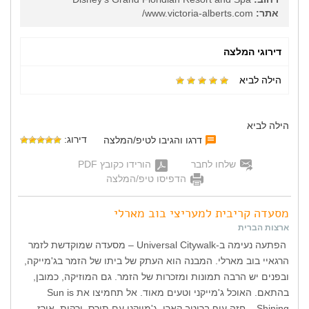
אתר:
www.victoria-alberts.com/
דירוגי המלצה
הילה לביא
הילה לביא
דירוג:
דרגו והגיבו לטיפ/המלצה
שלחו לחבר
הורידו כקובץ PDF
הדפיסו טיפ/המלצה
מסעדה קריבית למעריצי בוב מארלי
ארצות הברית
הפתעה נעימה ב-Universal Citywalk – מסעדה שמוקדשת לזמר
הרגאיי בוב מארלי. המבנה הוא העתק של ביתו של הזמר בג'מייקה,
ובפנים יש הרבה תמונות ומזכרות של הזמר. גם המוזיקה, כמובן,
בהתאם. האוכל ג'מייקני וטעים מאוד. אל תחמיצו את Sun is
Shining – חזה עוף ברוטב קארי ג'מייקני עם תירס, ירקות, אורז