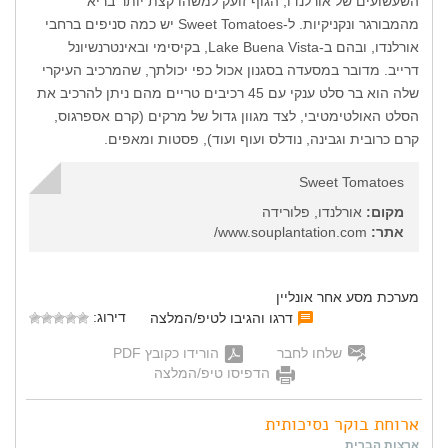
השעשועים של אורלנדו, הגוף זועק למשהו קצת יותר בריא
מהמבורגר ונקניקיות. ל-Sweet Tomatoes יש כמה סניפים ברחבי
אורלנדו, ובהם ב-Lake Buena Vista, בקיסימי ובאינטרנשיונל
דרייב. מדובר במסעדה בסגנון אכול כפי יכולתך, שהמרכיב העיקרי
שלה הוא בר סלט ענקי עם 45 רכיבים טריים מהם ניתן להרכיב את
הסלט האולטימטיבי, לצד מגוון גדול של מרקים (קרם אספרגוס,
קרם כרובית וגבינה, נודלס ועוף ועוד), פסטות ומאפים.
Sweet Tomatoes
מקום:
אורלנדו, פלורידה
אתר:
www.souplantation.com/
מערכת מסע אחר אונליין
דירוג:
דרגו והגיבו לטיפ/המלצה
שלחו לחבר
הורידו כקובץ PDF
הדפיסו טיפ/המלצה
ארוחת בוקר נסיכותית
ארצות הברית