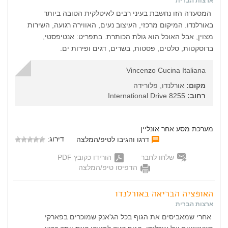
ארצות הברית
המסעדה הזו נחשבת בעיני רבים לאיטלקית הטובה ביותר
באורלנדו. המיקום מרכזי, העיצוב נעים, האווירה רגועה, השירות
מצוין, אבל האוכל הוא גולת הכותרת. בתפריט: אנטיפסטי,
ברוסקטות, סלטים, פסטות, בשרים, דגים ופירות ים.
Vincenzo Cucina Italiana
מקום:
אורלנדו, פלורידה
רחוב:
8255 International Drive
מערכת מסע אחר אונליין
דירוג:
דרגו והגיבו לטיפ/המלצה
שלחו לחבר
הורידו כקובץ PDF
הדפיסו טיפ/המלצה
האופציה הבריאה באורלנדו
ארצות הברית
אחרי שמאביסים את הגוף בכל הג'אנק שמוכרים בפארקי