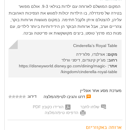
המקום המושלם לארוחה עם ילדות בגילאי 9-3. אולם מפואר
בטירה של סינדרלה, בו הילדות יכולות לפגוש את הנסיכות האהובות
עליהן, להצטלם איתן ולקבל חתימה. במקום מוגשות ארוחות בוקר,
צהריים וערב, אבל ארוחות הבוקר הן הידידותיות ביותר לילדים, עם
מנות כמו פרנץ' טוסט, ביצים מקושקשות או פריטטה גבינה.
Cinderella’s Royal Table
מקום:
אורלנדו, פלורידה
רחוב:
מג'יק קינגדום, דיסני וורלד
אתר:
https://disneyworld.disney.go.com/dining/magic-
kingdom/cinderella-royal-table/
מערכת מסע אחר אונליין
דירוג:
דרגו והגיבו לטיפ/המלצה
שלחו לחבר
הורידו כקובץ PDF
הדפיסו טיפ/המלצה
ארוחה באקווריום