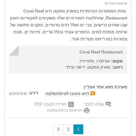
ארצות הברית
אחת המסעדות המיוחדות בפארק אפקוט היא Coral Reef
Restaurant, שהחלונות הפנורמיים שלה משקיפים לאקווריום הענק
שבו שוחים כרישים, צבי ים ושלל דגים טרופיים, ומקנים תחושה של
ארוחה מתחת למים. התפריט עונתי וכולל טריים, פירות ים, מנות
צמוניות כמו ריזוטו פטריות ועוד.
Coral Reef Restaurant
מקום:
אורלנדו, פלורידה
רחוב:
פארק אפקוט, דיסני וורלד
מערכת מסע אחר אונליין
דירוג:
דרגו והגיבו לטיפ/המלצה
שלחו לחבר
הורידו כקובץ PDF
הדפיסו טיפ/המלצה
(
3
2
1
c