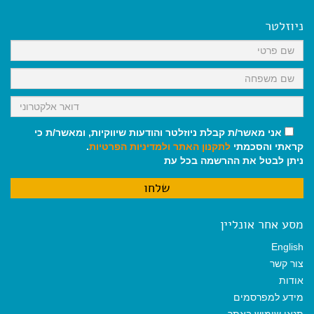
b
l
l
s
g
o
A
r
ניוזלטר
o
p
a
k
p
m
אני מאשר/ת קבלת ניוזלטר והודעות שיווקיות, ומאשר/ת כי
קראתי והסכמתי
לתקנון האתר
ולמדיניות הפרטיות
.
ניתן לבטל את ההרשמה בכל עת
מסע אחר אונליין
English
צור קשר
אודות
מידע למפרסמים
תנאי שימוש באתר