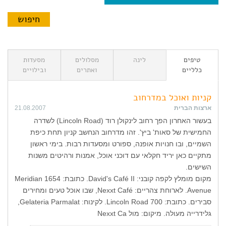
טיפים
לינה
מסלולים
מסעדות
כלליים
ואתרים
ובילויים
קניות ואוכל במדרחוב
ארצות הברית
21.08.2007
בעשור האחרון הפך רחוב לינקולן רוד (Lincoln Road) לשדרה
החמישית של סאות' ביץ'. זהו מדרחוב הנחשב קניון תחת כיפת
השמיים, ובו חנויות אופנה, ספורט ומסעדות רבות. בימי ראשון
מתקיים כאן יריד חקלאי עם דוכני אוכל, אמנות ורהיטים משנות
השישים.
מקום מומלץ לקפה קובני: David's Café II. כתובת: 1654 Meridian
Avenue. לארוחת צהריים: Nexxt Café, שבו אוכל טעים ומחירים
סבירים. כתובת: 700 Lincoln Road. לקינוח: Gelateria Parmalat,
גלידרייה מעולה. מיקום: מול Nexxt Ca