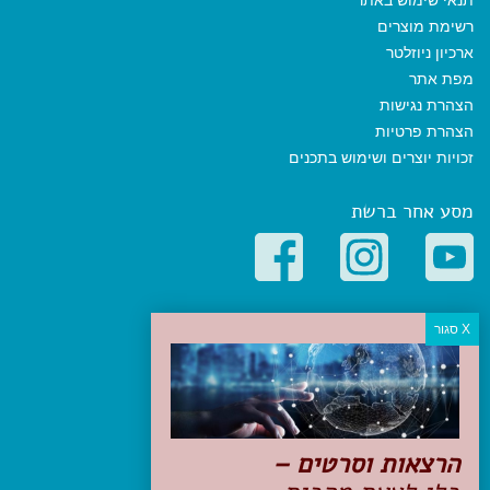
רשימת מוצרים
ארכיון ניוזלטר
מפת אתר
הצהרת נגישות
הצהרת פרטיות
זכויות יוצרים ושימוש בתכנים
מסע אחר ברשת
קטגוריות פופולריות
יעדים
טיולים בישראל
מלונות בוטיק בישראל
טיפים והמלצות
הרצאות וסרטים –
הכנות לנסיעה
טיולי ג'יפים