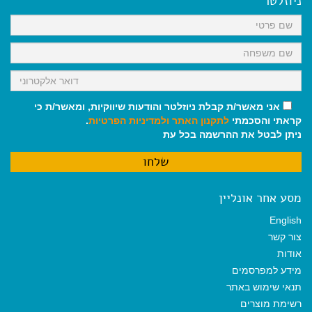
ניוזלטר
o
p
a
k
p
m
אני מאשר/ת קבלת ניוזלטר והודעות שיווקיות, ומאשר/ת כי
קראתי והסכמתי
לתקנון האתר
ולמדיניות הפרטיות
.
ניתן לבטל את ההרשמה בכל עת
מסע אחר אונליין
English
צור קשר
אודות
מידע למפרסמים
תנאי שימוש באתר
רשימת מוצרים