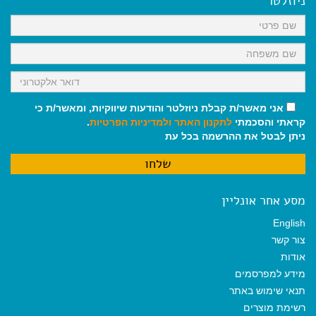
ניוזלטר
o
p
a
k
p
m
אני מאשר/ת קבלת ניוזלטר והודעות שיווקיות, ומאשר/ת כי
קראתי והסכמתי
לתקנון האתר
ולמדיניות הפרטיות
.
ניתן לבטל את ההרשמה בכל עת
מסע אחר אונליין
English
צור קשר
אודות
מידע למפרסמים
תנאי שימוש באתר
רשימת מוצרים