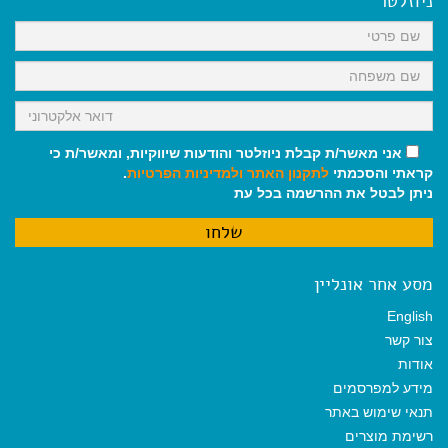
ניוזלטר
o
p
a
k
p
m
אני מאשר/ת קבלת ניוזלטר והודעות שיווקיות, ומאשר/ת כי
קראתי והסכמתי
לתקנון האתר
ולמדיניות הפרטיות
.
ניתן לבטל את ההרשמה בכל עת
מסע אחר אונליין
English
צור קשר
אודות
מידע למפרסמים
תנאי שימוש באתר
רשימת מוצרים