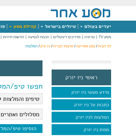
יעדים בעולם
טיולים בישראל
קהילת מסע
סוג
מסע TV
טריוויה
מדריכים דיגיטליים
הכנות לנסיעה
חדשות תיירות
דף הבית
/
צפון אמריקה
/
ארצות הברית
/
ניו יורק
/
המלצות
ראשי ניו יורק
חפשו טיפ/המל
מידע מעשי ניו יורק
כתבות על ניו יורק
המלצות לניו יורק
הוסיפו טיפ/המל
מפות ניו יורק