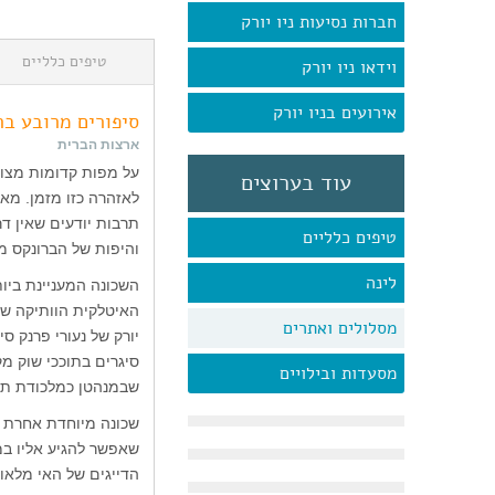
חברות נסיעות ניו יורק
טיפים כלליים
וידאו ניו יורק
אירועים בניו יורק
סיפורים מרובע בר
ארצות הברית
על מפות קדומות מצוינ
עוד בערוצים
לאזהרה כזו מזמן. מא
תרבות יודעים שאין ד
טיפים כלליים
והיפות של הברונקס מל
לינה
מסלולים ואתרים
יורק של נעורי פרנק ס
סיגרים בתוככי שוק מק
מסעדות ובילויים
שבמנהטן כמלכודת תי
שאפשר להגיע אליו במע
הדייגים של האי מלאות