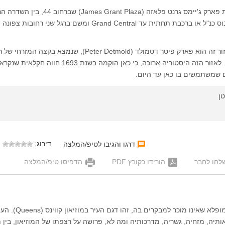
באותו אזור תמצאו את פארק ג'יימס גרנט פלאזה (James Grant Plaza)
לשנייה. הגעה: באוטובוס כנ"ל או ברכבת תחתית עד Grand Central ומשם ברגל שני רחוב
על גדת הנהר המזרחי. לאזור הזה היסטוריה ארוכה, כי כאן הוקמה בשנת 693
ן
דירוג:
דרגו והגיבו לטיפ/המלצה
לחו לחבר
הורידו כקובץ PDF
הדפיסו טיפ/המלצה
אם יש בניו יורק אתר מופלא שאינו מוכר למבק
תיה, מזחיה, גשריה, מדרכותיה ומה לא, פרושה על רצפתו של המוזיאון, בין 