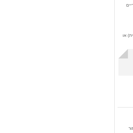
יים
חוב 42 (השדרה השישית) או
ו אי. תור