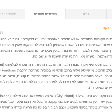
לינה
מסלולים ואתרים
מסעדות וביל
ונקס
014
ים מקומות מסוכנים או לא נודעים באזהרה: "כאן יש דרקונים". גם רובע ברונ
ז שנות השבעים נתפס כל השטח שמצפון לנהר הארלם כמקום שאין מבקרים בו
רך טובה מזאת לשמר ייחוד תרבותי. באין מבקרים, מתעכבות השכונות המגוונו
השתנות, ומשהו מאווירת ניו יורק הישנה חי ונושם פה.
האיטלקית הוותי
ינטרה: בערב מזומרות נעימות נפוליטאניות בחזית טרטוריות קטנות, וביום מגול
ורה שמציע גם פרושוטו לא רע בכלל. לאחר הביקור בבלמונט תיראה לכם ליטל
ירים ממוסחרת.
ין גשר. אין בו חופים לבנים עם עצי קוקוס, זה בכל זאת הברונקס, אבל מסעד
 אווירה, בעיקר בסופי השבוע, ועצם הביקור בפינה כה חריגה ובלתי מתוירת ש