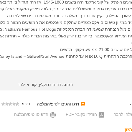
הזהב של פארק השעשועים העתיק של קוני איילנד היה בשנים 1945-1880, אז היה הגדול 
 נבנו פארקים גדולים ומשוכללים הרבה יותר, הלונה פארק המקומי כאילו קפ
 לאורך הטיילת, בקיץ או בחורף, מעלה זיכרונות מסרטים רבים שצולמו בה.
תמיד במגוון טיפוסים אקסצנטריים שחלקם מאכלסים את המופעים המוזרים בלו
 האירוע האקסצנטרי ביותר בניו יורק ואולי בארצות הברית כולה – תחרות אכ
2 ממופע זיקוקין מרשים.
רחוב:
דרום ברוקלין, קוני איילנד
דירוג:
דרגו והגיבו לטיפ/המלצה
לחו לחבר
הורידו כקובץ PDF
הדפיסו טיפ/המלצה
הטן