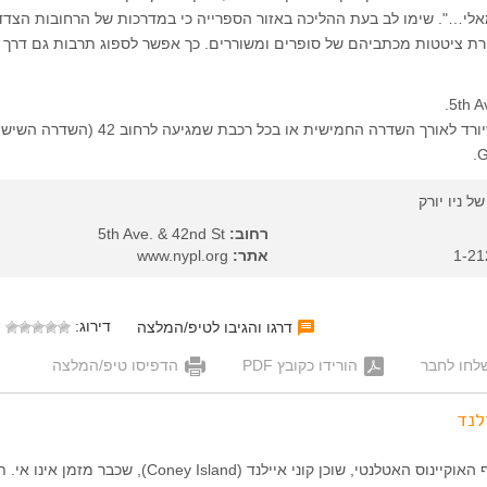
אלי…". שימו לב בעת ההליכה באזור הספרייה כי במדרכות של הרחובות הצדד
רת ציטטות מכתביהם של סופרים ומשוררים. כך אפשר לספוג תרבות גם דרך
הגעה: בכל אוטובוס שיורד לאורך השדרה החמישית או בכל רכבת שמגיעה לר
ל ניו יורק
רחוב:
5th Ave. & 42nd St
אתר:
www.nypl.org
דירוג:
דרגו והגיבו לטיפ/המלצה
לחו לחבר
הורידו כקובץ PDF
הדפיסו טיפ/המלצה
לנד
בדרום ברוקלין, על חוף האוקיינוס האטלנטי, שוכן קוני איילנד (Coney Island), שכבר מזמן אינ