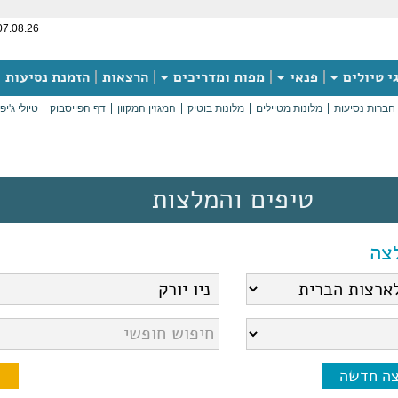
07.08.26
י טיולים
פנאי
מפות ומדריכים
הרצאות
הזמנת נסיעות
חברות נסיעות
מלונות מטיילים
מלונות בוטיק
המגזין המקוון
דף הפייסבוק
טיולי ג'יפ
טיפים והמלצות
צה
צה חדשה