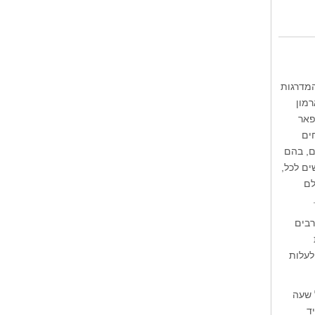
האריות שלצדי המדרגות
בר ארמון
פאר
ים
 מדפים ניצבים 43 מיליון פריטים, בהם
ים לכל,
לם
רבים
לעלות
 שעה
ד