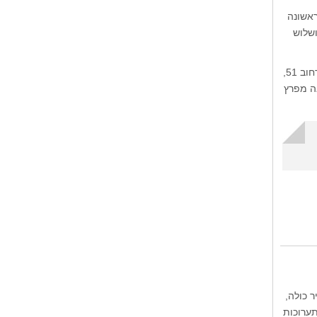
 שברחוב 44, בין השדרה הראשונה
ות צפונה ושלוש
הגן המזרחי ביותר באזור זה הוא פארק פיטר דטמולד (Peter Detmold), שנמצא בקצה המזרחי של רחוב 51,
1 חווה חקלאית שנקראה מפרץ
רים בה, זהו דגם העיר במוזיאון קווינס (Queens). העיר כולה,
תערוכות