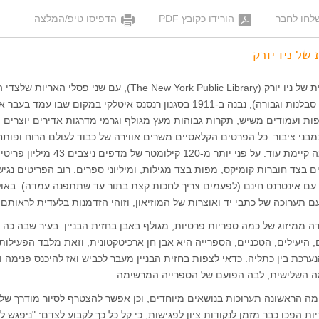
לחו לחבר
הורידו כקובץ PDF
הדפיסו טיפ/המלצה
של ניו יורק
בניין הספרייה הציבורית של ניו יורק (The New York Public Library), עם שני פסלי 
(הנושאים את השמות סבלנות וגבורה), נבנה ב-1911 בסגנון רנסנס איטלקי במקום שבו עמד בע
צפות ועמודים משיש, תקרות גבוהות מעץ מגולף וגרמי מדרגות אדירים יוצרים 
מבני ציבור. כל הפרטים הקלאסיים משרים אווירה של כבוד לעולם הרוח ופותח
צוהר לאדריכלות שאינה קיימת עוד. על פני יותר מ-120 קילומטר של
ים בצד חוברות קומיקס, מפות בצד מגילות, ומיליוני ספרים. רוב הפריטים נגיש
עם אינטרנט חינם (לפעמים צריך לחכות קצת בתור עד שתתפנה עמדה). באו
 תערוכה של כתבי יד ואוצרות של המוזיאון, וזוהי הזדמנות בלעדית לראותם.
ה ממיזוג של כמה ספריות פרטיות, מגולף באבן בחזית הבניין. בעיר שבה כה 
, היעילים, הטכניים, הספרייה היא אבן חן ארכיטקטונית, וזאת מלבד הפעילות
רכת בין כתליה. כדאי לצפות בחזית הבניין מעבר לכביש ואז להיכנס פנימה ו
מה השלישית, לבה הפועם של הספרייה המרשימה.
ה הראשונה תערוכות בנושאים מיוחדים, וכן אפשר להצטרף לסיור מודרך של
יות הפכו כבר מזמן לנקודות ציון לפגישות, כי קל כל כך לקבוע לצדם: "ניפגש לי