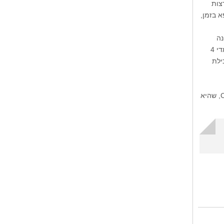
ביותר בארצות
א בזמן,
נה
פארק. כל אלו מתגמדים מול הנבחרת שמעמידה חברת הנקניקיות Nathan's Famous Hot Dogs: מדי 4
ילת
הגעה: לקחת את קווי הרכבת התחתית D, Q או N עד לתחנת Coney Island – Stillwell/Surf Avenue, שהיא