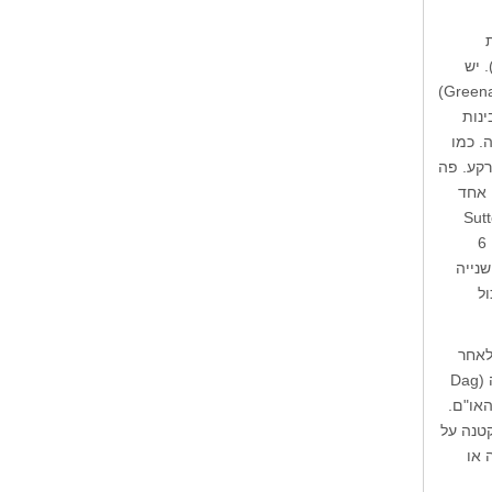
מנכרת של רצף בטון ואספלט. בשל גודלן הן זכו לכינוי גינות כיס (Vest Pocket Gardens). יש
בניו יורק כ-750 כאלה, ובכמה מהן מגדלים התושבים ירקות. אחת הגינות היא פארק גרינאייקר (Greenacre)
ינות
. כמו
רקע. פה
 אחד
דים שעובדים באו"ם (Sutton
Place Synagogue). הגן פתוח בכל ימות השבוע ונסגר עם רדת החשכה. הכניסה חופשית. הגעה: קו 6
שדרה השנייה
5 (הביקור יכול
ה לאחר
סיור בבניין האו"ם. הגינה פתוחה בכל שעות היממה, והכניסה אליה חופשית. גן דאג המרשלד פלאזה (Dag
מהכניסה לבניין האו"ם.
קטנה על
 או