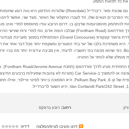
את כל תלאות המסע.
אל תטעו, יש בברונקס גם שכונת פאר: ריברדייל (Riverdale) שלגדות ההדסון היא נווה רוגע שח
תי הפרברים הנאים שלו, הד לעברו החקלאי של האזור. מצד שני, אפשר ליהנו
ות להתחמק מהסטיגמות שדבקו בו. דרום הרובע עודו מחוספס למדי ואינו מו
לשוטטות, אבל אזור דרך פורדהאם (Fordham Road) שבלבו הומה אדם, נוח למדי ורוח שורשי
בהחלט מורגשת בו. שדרת גראנד קונקורס (Grand Concourse) המתפתלת בסמוך מעניינת מבחינ
ני. היא משתרכת בלבו של יער בתי המגורים ומשקפת יותר מכל דבר אחר את ר
ברונקס, או Boogiedown, כפי שהוא מכונה בפי תושביו. לדעתי, אין סביבה עירונית יותר מזו בניו י
ת מומלץ שלא לוותר על החוויה.
הגעה: קו 4 של הרכבת התחתית מגי
להישאר לחוות את השכונה או להמשיך ב-Car Service (מוניות לא צהובות שפעילות ברבעים החי
לבלמונט. התחנה הסופית של קו 6, Pelham Bay Park, היא הסמוכה ביותר לסיטי איילנד, ואילו 
ורק
רחוב:
רובע ברונקס
דירוג:
דרגו והגיבו לטיפ/המלצה