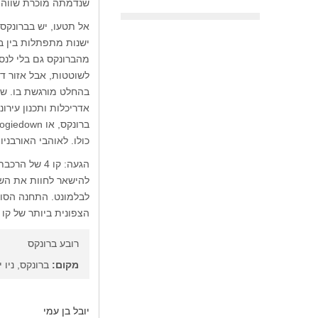
שנדמתה מוכרת שווה 
ישנות מתפתלות בין ב
מהברונקס גם בלי לנס
אדריכלות ותכנון עירו
כולו. לאוהבי האורבניו
הצפונית ביותר של קו 1, Van Cortlandt Park/242 Street, היא השער לריברדייל.
רובע ברונקס
מקום:
ברונקס, ניו י
יובל בן עמי