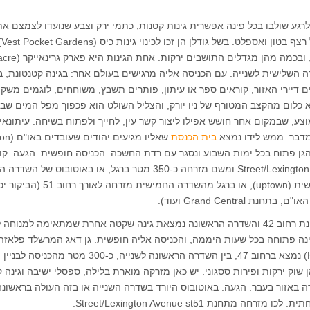
לרגע שולבו בכל פינה אפשרית גינות קטנות, כתמי ירק וצבע שנועדו לצמצם את
ההשפעה ה
בין השדרה השלישית לשנייה. עם הכניסה אליה מרגישים בעולם אחר: בגינה קטנטונת, ב
ם דיירי האזור, קוראים ספר או עיתון, פותרים תשבץ, משוחחים, לוגמים משקה
לא כלום מהקצב המטורף של ניו יורק, והצליל השולט הוא פכפוך מפל המים שב
וצע, שבמקום אחר חושש אפילו ליצור קשר עין, לחייך ולפתוח בשיחה. עיתונאי
מדבר. ממש לידו נמצא
בית הכנסת
שאליו מגיעים יהו
לתחנת Street/Lexington Avenue st51 ומשם מזרחה כ-350 מטר ברגל, או באוטובוס של ה
(downtown) או השלישית (uptown), או ברגל מהשדרה החמישית מזרחה לאורך רחוב 1
ת Grand Central ועוד).
גינות כיס נוספות: בפינת רחוב 42 והשדרה הראשונה נמצאת גינה שקטה אחרת שמתאימה למנוח
Hammarskjold Plaza) נמצא ברחוב 47, בין השדרה הראשונה לשנייה, כ-300 מטר 
 שוק ירקות ופירות ססגוני. יש כאן מזרקה מוארת בלילה, ספסלי ישיבה וגינה 
 באזור בעבר. הגעה: באוטובוס היורד בשדרה השנייה או בזה העולה בראשונה
ה מתחנת Street/Lexington Avenue st51.