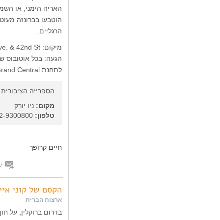
האריה הימני, או השמ
הוטבעו בברונזה מעוט
הרגליים.
מיקום: 5th Ave. & 42nd St.
לתחנת Grand Central.
הספרייה הציבורית ש
מקום:
ניו יורק
טלפון:
1-212-9300800
חיים קרופך
ש
הקסם של קוני איי
ארצות הברית