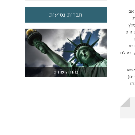
ומות אבן
חברות נסיעות
ת
מלץ
 ההיפ הופ
ת
ובע
ורק ובעולם
ע לדרך פורדהאם (תחנת Fordham Road/Jerome Avenue). אפשר
נהורה טורס
צוניים)
תחנתו