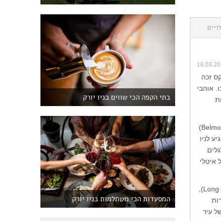
ויים
16.03.2
קס זכה
. אוהבי
בתי הקפה הכי שווים בניו יורק
ת
השכונה המעניינת ביותר בברונקס היא אכן המבודדת ביותר. הרכבת התחתית מתנכרת לבלמונט (Belmont)
קה שבלב הרובע. מי שייסע אליה ברכב פרטי או במונית מתחנת הרכבת Fordham יגיע לניו
גלים
 איטלי
שכונה מיוחדת אחרת בברונקס היא סיטי איילנד (City Island), אי של ממש באגן לונג איילנד (Long Island),
המסעדות הכי משתלמות בניו יורק
ות
ל עיר