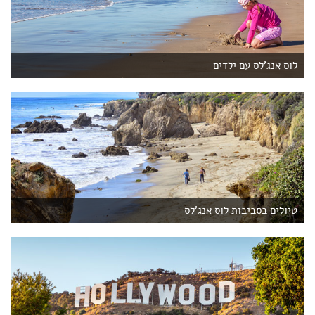
לוס אנג'לס עם ילדים
טיולים בסביבות לוס אנג'לס