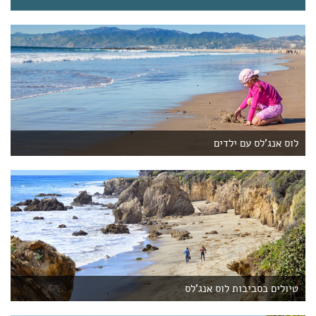
לוס אנג'לס עם ילדים
טיולים בסביבות לוס אנג'לס