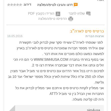
דירוג:
דרגו והגיבו לטיפ/המלצה
שלחו לחבר
הורידו כקובץ PDF
הדפיסו טיפ/המלצה
כרטיס סים לארה"ב
ארצות הברית
16.05.2016
לפני שטסתי לארה"C עשיתי סקר שוק לבדוק לגבי תקשורת
שם וגיליתי מספר חברות שמוכרות כרטיס סים לארה"ב בארץ.
למעשה כמעט כולם מוכרים את אותו דבר .
אני בסוף בחרתי בחברה WWW.SIM4USA.COM כי הם היו הכי
זולים ונתנו את אותו דבר שבחברה אחרת רצו פי 2.
לסיכום היינו בכל אזור הדרום עם כרטיס סים טי מוביל ועבד מצוין
ועלה לנו 250 ש"ח כולל שיחות לארץ וכולל מספר ישראלי ועד 10 גב
גלישה.
אני ממליץ לקחת כרטיס סים איתכם ואני ממליץ לבדוק את כל
החברות ואין הבדל בין טי מוביל לATT
היה לנו קליטה מעולה.
sim4usa