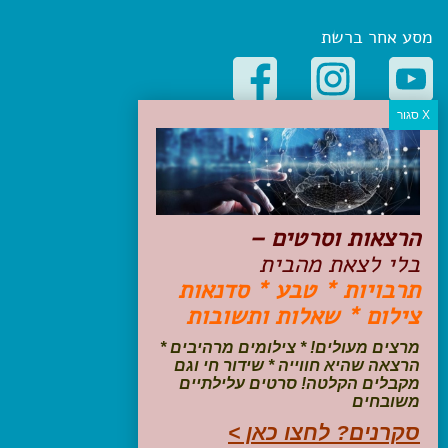
מסע אחר ברשת
קטגוריות פופולריות
יעדים
טיולים בישראל
מלונות בוטיק בישראל
הרצאות וסרטים –
טיפים והמלצות
בלי לצאת מהבית
הכנות לנסיעה
תרבויות * טבע * סדנאות
טיולי ג'יפים
צילום * שאלות ותשובות
טיולים עם ילדים
שייט, הפלגות, קרוזים
מרצים מעולים! * צילומים מרהיבים *
דיגיטל
הרצאה שהיא חווייה * שידור חי וגם
מקבלים הקלטה! סרטים עלילתיים
משובחים
עקבו אחרינו בפייסבוק
סקרנים? לחצו כאן >