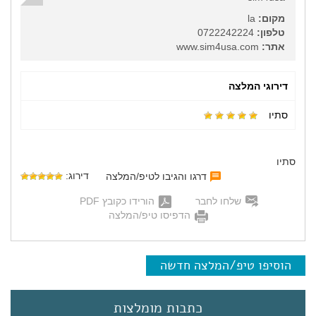
מקום:
la
טלפון:
0722242224
אתר:
www.sim4usa.com
דירוגי המלצה
סתיו
סתיו
דירוג:
דרגו והגיבו לטיפ/המלצה
שלחו לחבר
הורידו כקובץ PDF
הדפיסו טיפ/המלצה
הוסיפו טיפ/המלצה חדשה
כתבות מומלצות