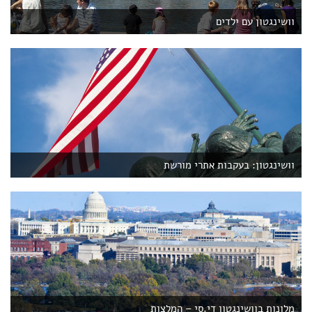
וושינגטון עם ילדים
וושינגטון: בעקבות אתרי מורשת
מלונות בוושינגטון די.סי – המלצות