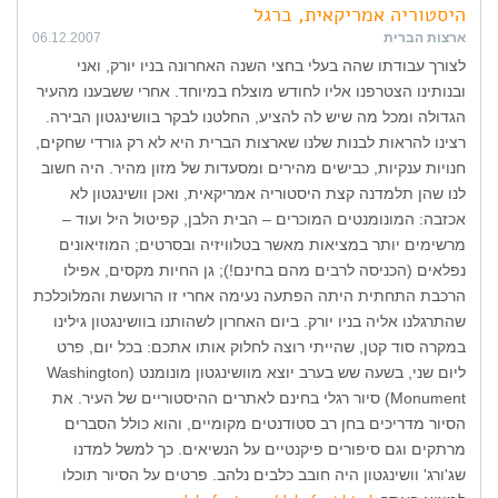
היסטוריה אמריקאית, ברגל
ארצות הברית
06.12.2007
לצורך עבודתו שהה בעלי בחצי השנה האחרונה בניו יורק, ואני
ובנותינו הצטרפנו אליו לחודש מוצלח במיוחד. אחרי ששבענו מהעיר
הגדולה ומכל מה שיש לה להציע, החלטנו לבקר בוושינגטון הבירה.
רצינו להראות לבנות שלנו שארצות הברית היא לא רק גורדי שחקים,
חנויות ענקיות, כבישים מהירים ומסעדות של מזון מהיר. היה חשוב
לנו שהן תלמדנה קצת היסטוריה אמריקאית, ואכן וושינגטון לא
אכזבה: המונומנטים המוכרים – הבית הלבן, קפיטול היל ועוד –
מרשימים יותר במציאות מאשר בטלוויזיה ובסרטים; המוזיאונים
נפלאים (הכניסה לרבים מהם בחינם!); גן החיות מקסים, אפילו
הרכבת התחתית היתה הפתעה נעימה אחרי זו הרועשת והמלוכלכת
שהתרגלנו אליה בניו יורק. ביום האחרון לשהותנו בוושינגטון גילינו
במקרה סוד קטן, שהייתי רוצה לחלוק אותו אתכם: בכל יום, פרט
ליום שני, בשעה שש בערב יוצא מוושינגטון מונומנט (Washington
Monument) סיור רגלי בחינם לאתרים ההיסטוריים של העיר. את
הסיור מדריכים בחן רב סטודנטים מקומיים, והוא כולל הסברים
מרתקים וגם סיפורים פיקנטיים על הנשיאים. כך למשל למדנו
שג'ורג' וושינגטון היה חובב כלבים נלהב. פרטים על הסיור תוכלו