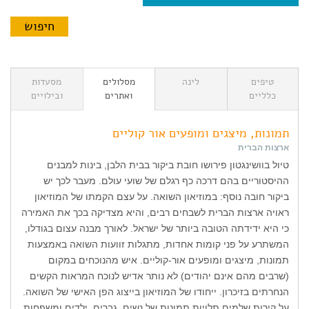
טיפים
לינה
מסלולים
מסעדות
כלליים
ואתרים
ובילויים
תמונות, מיצגים ומופעים אור קוליים
ארצות הברית
טיול בוושינגטון פירושו חובת ביקור בבית הלבן, בינות למבנים
ההיסטוריים בהם דרכה כף רגלם של שועי עולם. מעבר לכך יש
ביקור חובה נוסף: במוזיאון השואה. על עצם הקמתו של המוזיאון
ראויה ארצות הברית לשבחים רבים, והיא מצדיקה בכך את האמירה
כי היא ידידתה הטובה ביותר של ישראל. לאורך מבנה עצום בגודלו,
המשתרע על פני קומות אחדות, מתגלות זוועות השואה באמצעות
תמונות, מיצגים ומופעים אור-קוליים. איש מהנוכחים במקום
(שרבים מהם אינם יהודים) לא נותר אדיש לנוכח המראות הקשים
הנחרתים בזיכרון. ייחודו של המוזיאון בייצוג הפן האישי של השואה.
על קירות שלמים תלויות תמונות של נשים, גברים, ילדים ומשפחות,