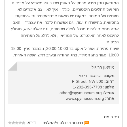
המוזיאון נותן מידע מרתק על האופן שבו ריגול משפיע על מדיניות
חוץ ועל תהליכים היסטוריים, וכולל – איך לא – גם אזכורים לא
מעטים של המוסד. במקום יש מצגות אינטראקטיביות שעוסקות
בהסוואה, בהישרדות ועוד, וגם אפשרות ל"בחן את עצמך" – האם
אתה מתאים להיות מרגל. לאלה שנוסעים, וגם לאלה שלא, מומלץ
להיכנס לאתר האינטרנט של המוזיאון, ולא לדלג על הפתיחה
הכיפית.
שעות פתיחה: אפריל-אוקטובר 20:00-10:00, נובמבר-מרץ 18:00-
10:00. סגור בחג המולד, בחג ההודיה ובערב ראש השנה האזרחי.
מוזיאון הריגול
מקום:
וושינגטון די.סי
רחוב:
800 F Street, NW
טלפון:
1-202-393-7798
אמייל:
other@spymuseum.org
אתר:
www.spymuseum.org
ניב בומס
דירוג:
דרגו והגיבו לטיפ/המלצה