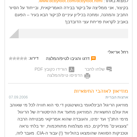
למצוא באתר:
www.dcbyfoot.com/dcbyfoot.html
.
בקיצור, אני ממליצה על ביקור בבירה האמריקאית, ובייחוד על הסיור
החביב והמהנה, ומחכה בכיליון עיניים לביקור הבא בעיר – הפעם
באביב לקראת פריחת עצי הדובדבן!
רחל אריאלי
דירוג:
דרגו והגיבו לטיפ/המלצה
שלחו לחבר
הורידו כקובץ PDF
הדפיסו טיפ/המלצה
מוזיאון לאוהבי החשאיות
ארצות הברית
07.09.2006
מוזיאון הריגול הבינלאומי בוושינגטון די.סי הוא חוויה לכל מי שאוהב
את עולם החשאיות. המוזיאון מתעד את ההיסטוריה של הריגול
מימי התנ"ך ועד ימינו, והעובדה שהוא אמריקאי מבטיחה הרבה
"צעצועים" מדליקים, כמו מצלמות מתוחכמות, יוד בלתי נראה
וטכניקות הסוואה שהומצאו בהוליווד (!) עבור ה-CIA. מעבר לזה,