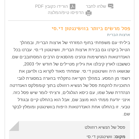
שלחו לחבר
הורידו כקובץ PDF
הדפיסו טיפ/המלצה
פסל מרשים ביותר בוושינגטון די.סי
ארצות הברית
ביליתי עם משפחתי בחוף המזרחי של ארצות הברית, ובמהלך
הטיול ביקרנו גם בבירת ארצות הברית, וושינגטון די.סי. עברנו בכל
האנדרטאות המרשימות ונהנינו מהסנאים הרבים המסתובבים שם.
כששבנו לארץ קיבלנו את גיליון מטיילים של חודש יולי 2003,
שנושאו היה וושינגטון די.סי. שמחתי מאוד לקרוא בו ולרענן את
רשמי מן המסע. במהלך הקריאה נתקלתי בהערה במסגרת לגבי
התוכניות להקמת פסל של הנשיא רוזוולט בתוך קומפלקס האנדרטה
הנהדרת שעל שמו, עם כיסא הגלגלים, ורציתי לומר שיש פסל כזה.
אינני יודעת ממתי הוא מוצב שם, אבל הוא בהחלט קיים ובגודל
טבעי. זו בהחלט אחת האנדרטאות היפות בוושינגטון ומומלץ לבקר
שם.
פסל של הנשיא רוזוולט
מקום:
וושינגטון די.סי