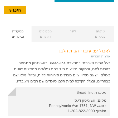
טיפים
לינה
מסלולים
מסעדות
כלליים
ואתרים
ובילויים
לאכול עם עובדי הבית הלבן
ארצות הברית
בעל הבית הצרפתי במסעדת Bread-line בוושינגטון מתמחה
בהכנת לחם, ובמקום מציעים סוגי לחם נפלאים ממדינות שונות
בעולם. יש גם סנדוויצ'ים מצוינים וארוחות קלות, ובזול. מלא שם
בצהריים, ובגלל הקרבה לבית הלבן סועדים שם רבים מעובדיו.
מסעדת Bread-line
מקום:
וושינגטון די.סי
רחוב:
Pennsylvania Ave 1751, NW
טלפון:
1-202-822-8900