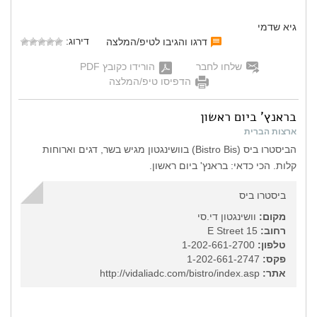
גיא שדמי
דירוג:
דרגו והגיבו לטיפ/המלצה
שלחו לחבר
הורידו כקובץ PDF
הדפיסו טיפ/המלצה
בראנץ' ביום ראשון
ארצות הברית
הביסטרו ביס (Bistro Bis) בוושינגטון מגיש בשר, דגים וארוחות
קלות. הכי כדאי: בראנץ' ביום ראשון.
ביסטרו ביס
מקום:
וושינגטון די.סי
רחוב:
15 E Street
טלפון:
1-202-661-2700
פקס:
1-202-661-2747
אתר:
http://vidaliadc.com/bistro/index.asp