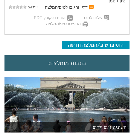
נתן גוטמן
דירוג:
דרגו והגיבו לטיפ/המלצה
שלחו לחבר
הורידו כקובץ PDF
הדפיסו טיפ/המלצה
הוסיפו טיפ/המלצה חדשה
כתבות מומלצות
וושינגטון עם ילדים