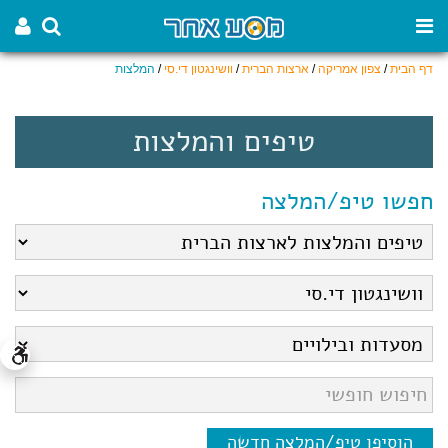
דף הבית
/
צפון אמריקה
/
ארצות הברית
/
וושינגטון די.סי
/
המלצות
טיפים והמלצות
חפשו טיפ/המלצה
הוסיפו טיפ/המלצה חדשה