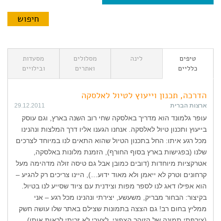
טיפים
לינה
מסלולים
מסעדות
כלליים
ואתרים
ובילויים
הדרכה, תכנון וייעוץ לטיול לאלסקה
ארצות הברית
29.12.2011
עופר גלמונד הוא מדריך באלסקה שחי רוב השנה בארץ, וגם עוסק
בייעוץ ותכנון טיול לאלסקה. אנחנו הגענו אליו דרך המלצות ונהנינו
מכל רגע איתו: החל בתכנון הטיול שהוא התאים לנו במיוחד לצרכים
שלנו (בפגישות בארץ בסוף החורף), הזמנת מלונות באלסקה,
אטרקציות מיוחדות (דובים כמובן אבל גם טיסה זולה מדהימה מעל
קרחונים וטרק לא ייאמן ולא מאוד ידוע…), היינו צריכים רק להגיע –
הוא אפילו דאג לנו לספר מפות וצידנית עם ציוד שסייע לנו בטיול.
בקיצור: הבחור מבריק, משעשע, יצירתי ונהנינו מכל רגע – אני
ממליץ בחום רב! גם הצצה בתמונות שצילם באתר שלו עושה חשק
(צירפתי תמונה של הזוהר הצפוני, לצערי לא זכיתי לראות אותו)…