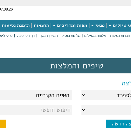
07.08.26
י טיולים
פנאי
מפות ומדריכים
הרצאות
הזמנת נסיעות
חברות נסיעות
מלונות מטיילים
מלונות בוטיק
המגזין המקוון
דף הפייסבוק
טיולי ג'יפ
טיפים והמלצות
צה
צה חדשה