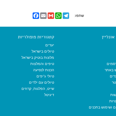
F
E
G
W
T
שתפו:
a
m
m
h
e
c
a
a
a
l
e
i
i
t
e
b
l
l
s
g
o
A
r
ונליין
קטגוריות פופולריות
o
p
a
k
p
m
יעדים
טיולים בישראל
מלונות בוטיק בישראל
סמים
טיפים והמלצות
ש באתר
הכנות לנסיעה
רים
טיולי ג'יפים
טר
טיולים עם ילדים
שייט, הפלגות, קרוזים
שות
דיגיטל
יות
ים ושימוש בתכנים