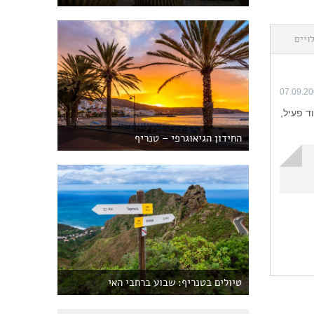
ויים
07.09.2
כבויים ואחד שעוד פעיל,
החידון הגיאוגרפי – טנריף
טיולים בטנריף: שבוע ברחבי האי