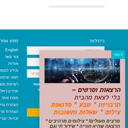
ניוזלטר
מסע אחר א
English
צור קשר
אודות
מידע למפר
תנאי שימו
אני מאשר/ת קבלת ניוזלטר והודעות
רשימת מוצ
הרצאות וסרטים –
שיווקיות, ומאשר/ת כי קראתי והסכמתי
ארכיון ניוזל
בלי לצאת מהבית
לתקנון האתר
ולמדיניות הפרטיות
.
מפת אתר
ניתן לבטל את ההרשמה בכל עת
תרבויות * טבע * סדנאות
הצהרת נגי
צילום * שאלות ותשובות
הצהרת פרט
זכויות יוצר
מרצים מעולים! * צילומים מרהיבים *
הרצאה שהיא חווייה * שידור חי וגם