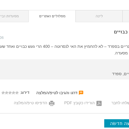
לינה
מסלולים ואתרים
מסעדות וביל
כבויים
006
מומלץ טיול לאיים הקנריים בספרד – לא להחמיץ את האי לנסרוטה – 400 הרי געש 
 מסעדה.
ים, ספרד
דירוג:
דרגו והגיבו לטיפ/המלצה
לחו לחבר
הורידו כקובץ PDF
הדפיסו טיפ/המלצה
צה חדשה