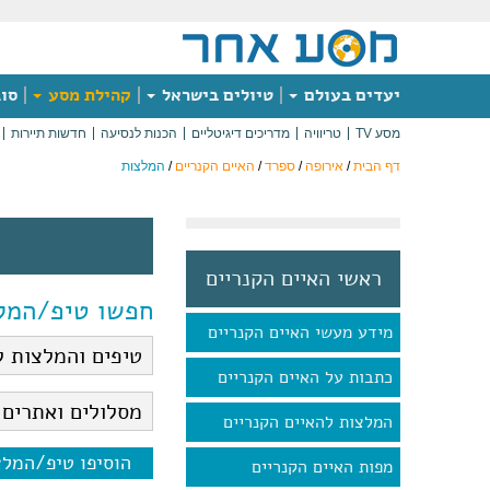
יעדים בעולם
טיולים בישראל
קהילת מסע
סוג
מסע TV
טריוויה
מדריכים דיגיטליים
הכנות לנסיעה
חדשות תיירות
דף הבית
/
אירופה
/
ספרד
/
האיים הקנריים
/
המלצות
ראשי האיים הקנריים
חפשו טיפ/המל
מידע מעשי האיים הקנריים
כתבות על האיים הקנריים
המלצות להאיים הקנריים
הוסיפו טיפ/המל
מפות האיים הקנריים