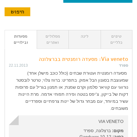
טיפים
לינה
מסלולים
מסעדות
כלליים
ואתרים
ובילויים
Via veneto: מסעדה רומנטית בברצלונה
ספרד
22.11.2013
מסעדה רומנטית ועטורת שבחים (כולל כוכב מישלן אחד)
שמעוצבת בסגנון הבל אפוק. בתפריט: ברווז צלוי; טרטר לובסטר
נורווגי עם קוויאר סלמון וקרם שמנת; או תמנון בגריל עם פרוסות
דקות של בייקון, צ'יפס בטטה ופירה תפוחי אדמה. מרת היינות
עשיר במיוחד, עם מבחר גדול של יינות צרפתיים וספרדיים
משובחים.
VIA VENETO
מקום:
ברצלונה, ספרד
רחוב:
Ganduxer 10-12