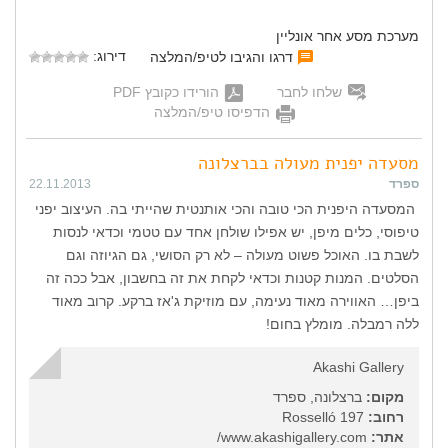
מערכת מסע אחר אונליין
דירוג:
דרגו והגיבו לטיפ/המלצה
שלחו לחבר
הורידו כקובץ PDF
הדפיסו טיפ/המלצה
מסעדה יפנית מעולה בברצלונה
ספרד
22.11.2013
המסעדה היפנית הכי טובה והכי אותנטית שהייתי בה. העיצוב יפני
טיפוסי, כלים מיפן, יש אפילו שולחן אחד עם טטמי וכדאי לנסות
לשבת בו. האוכל פשוט מעולה – לא רק הסושי, גם הגיוזה וגם
הסלטים. המנות קטנות וכדאי לקחת את זה בחשבון, אבל ככה זה
ביפן… האווירה מאוד נעימה, עם מוזיקת ג'אז ברקע. קרוב מאוד
ללה רמבלה. מומלץ בחום!
Akashi Gallery
מקום:
ברצלונה, ספרד
רחוב:
Rosselló 197
אתר:
www.akashigallery.com/