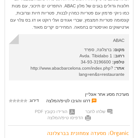
חלונות גדולים בגנים של מלון ABAC. התפריט ים תיכוני, עם מנות
כמו ניוקי פרמזן עם פטריות כמהין לבנות, פטריות חיות וצרובות,
קונסומה פטריות חמצמץ, שברי אגוזים ועלי רוקט או דג בס צלוי עם
ארטישוקים ואויסטרים בחמאה. המחירים יקרים מאוד.
ABAC
מקום:
ברצלונה, ספרד
רחוב:
Avda. Tibidabo 1
טלפון:
34-93-3196600
אתר:
http://www.abacbarcelona.com/index.php?
lang=en&s=restaurante
מערכת מסע אחר אונליין
דירוג:
דרגו והגיבו לטיפ/המלצה
שלחו לחבר
הורידו כקובץ PDF
הדפיסו טיפ/המלצה
Organic: מסעדה צמחונית בברצלונה