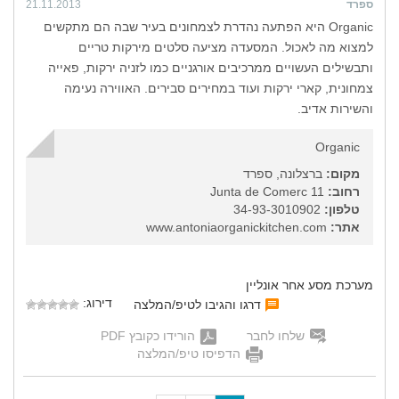
ספרד
21.11.2013
Organic היא הפתעה נהדרת לצמחונים בעיר שבה הם מתקשים
למצוא מה לאכול. המסעדה מציעה סלטים מירקות טריים
ותבשילים העשויים ממרכיבים אורגניים כמו לזניה ירקות, פאייה
צמחונית, קארי ירקות ועוד במחירים סבירים. האווירה נעימה
והשירות אדיב.
Organic
מקום:
ברצלונה, ספרד
רחוב:
Junta de Comerc 11
טלפון:
34-93-3010902
אתר:
www.antoniaorganickitchen.com
מערכת מסע אחר אונליין
דירוג:
דרגו והגיבו לטיפ/המלצה
שלחו לחבר
הורידו כקובץ PDF
הדפיסו טיפ/המלצה