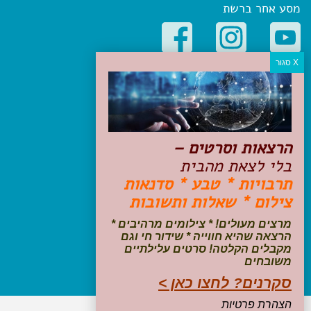
מסע אחר ברשת
קטגוריות פופולריות
יעדים
טיולים בישראל
מלונות בוטיק בישראל
הרצאות וסרטים –
טיפים והמלצות
בלי לצאת מהבית
הכנות לנסיעה
תרבויות * טבע * סדנאות
טיולי ג'יפים
צילום * שאלות ותשובות
טיולים עם ילדים
שייט, הפלגות, קרוזים
מרצים מעולים! * צילומים מרהיבים *
דיגיטל
הרצאה שהיא חווייה * שידור חי וגם
מקבלים הקלטה! סרטים עלילתיים
משובחים
עקבו אחרינו בפייסבוק
סקרנים? לחצו כאן >
הצהרת פרטיות