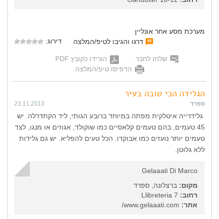
מערכת מסע אחר אונליין
דירוג:
דרגו והגיבו לטיפ/המלצה
שלחו לחבר
הורידו כקובץ PDF
הדפיסו טיפ/המלצה
הגלידה הכי טובה בעיר
ספרד
23.11.2013
גלידרייה איטלקית מפתה במיוחד ברובע הגותי, ליד הקתדרלה. יש
45 טעמים, בהם טעמים קלאסיים כמו שוקולד, אגוזים או מנגו, לצד
טעמים יותר נועזים כמו אבוקדו. הכל טעים להפליא. יש גם גלידות
ללא גלוטן.
Gelaaati Di Marco
מקום:
ברצלונה, ספרד
רחוב:
Llibreteria 7
אתר:
www.gelaaati.com/