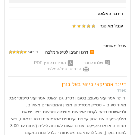
דירוגי המלצה
ענבל מאוטנר
ענבל מאוטנר
דירוג:
דרגו והגיבו לטיפ/המלצה
שלחו לחבר
הורידו כקובץ PDF
הדפיסו טיפ/המלצה
דיינר אמריקאי כייפי באל בורן
ספרד
דיינר אמריקאי מעוצב בסגנון רטרו. גם האוכל אמריקאי טיפוסי אבל
מאוד טעים – סטייק אנטריקוט מצוין והמבורגרים מעולים,
ולראשונות כדאי לקחת אצבעות מוצרלה וטבעות בצל. יש גם
מילקשייקים עם המון קצפת וקינוחים אמריקאיים כמו בראוניז, פאי
תפוחים או או פנקייקס. אנחנו הגענו לארוחה לילית (פתוח עד 3:00
לפנות בוקר), אבל לדעתי גם משפחות יוכלו ליהנות במקום.