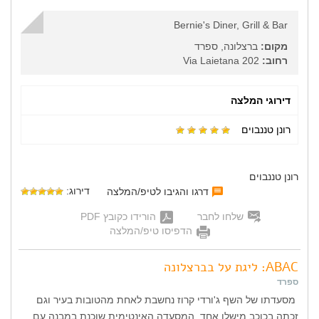
Bernie's Diner, Grill & Bar
מקום:
ברצלונה, ספרד
רחוב:
Via Laietana 202
דירוגי המלצה
רונן טננבוים
רונן טננבוים
דירוג:
דרגו והגיבו לטיפ/המלצה
שלחו לחבר
הורידו כקובץ PDF
הדפיסו טיפ/המלצה
ABAC: ליגת על בברצלונה
ספרד
מסעדתו של השף ג'ורדי קרוז נחשבת לאחת מהטובות בעיר וגם
זכתה בכוכב מישלן אחד. המסעדה האינטימית שוכנת במבנה עם