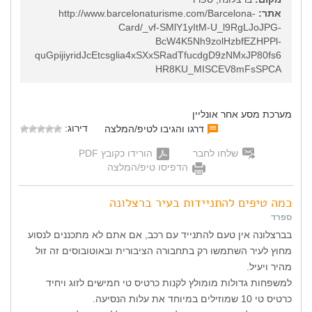
אתר:
http://www.barcelonaturisme.com/Barcelona-
Card/_vf-SMlY1yItM-U_l9RgLJoJPG-
BcW4K5Nh9zolHzbfEZHPPl-
quGpijiyridJcEtcsglia4xSXxSRadTfucdgD9zNMxJP80fs6
HR8KU_MISCEV8mFsSPCA
מערכת מסע אחר אונליין
דירוג:
דרגו והגיבו לטיפ/המלצה
שלחו לחבר
הורידו כקובץ PDF
הדפיסו טיפ/המלצה
כמה טיפים להתניידות בעיר ברצלונה
ספרד
בברצלונה אין טעם להתנייד עם רכב, אם אתם לא מתכננים לנסוע
מחוץ לעיר השתמשו רק בתחבורה הציבורית ובאוטובוסים זה זול
מהיר ויעיל.
למשפחות גדולות מומולץ לקנות כרטיס טי חמישים לזוג ויחיד
כרטיס טי 10 שמוזילים במיוחד את עלות הנסיעה.