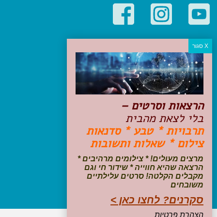
קטגוריות פופולריות
יעדים
טיולים בישראל
מלונות בוטיק בישראל
טיפים והמלצות
הרצאות וסרטים –
הכנות לנסיעה
בלי לצאת מהבית
טיולי ג'יפים
תרבויות * טבע * סדנאות
טיולים עם ילדים
צילום * שאלות ותשובות
שייט, הפלגות, קרוזים
דיגיטל
מרצים מעולים! * צילומים מרהיבים *
הרצאה שהיא חווייה * שידור חי וגם
עקבו אחרינו בפייסבוק
מקבלים הקלטה! סרטים עלילתיים
משובחים
סקרנים? לחצו כאן >
הצהרת פרטיות