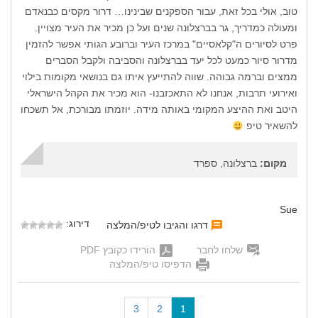
טוב, אולי בכל זאת, עבור הספקנים שבינינו… דרור מקסים כבנאדם
ומעולה כמדריך, גר בברצלונה שנים ועל כן מכיר את העיר מצויין.
פרט לסיורים ה"קלאסיים" במרכז העיר וברובע הגותי אפשר להזמין
מדרור סיור כמעט לכל יעד בברצלונה והסביבה ולקבל הסברים
ממצים וברמה גבוהה. שווה להתייעץ איתו גם בנושאי מקומות בילוי
ואירועי תרבות, אנחנו לא התאכזבנו- הוא מכיר את הקהל הישראלי
היטב ואת ההיצע המקומי באותה מידה. יוזמתו מבורכת, אל תשכחו
להשאיר טיפ
מקום:
ברצלונה, ספרד
Sue
דירוג:
דרגו והגיבו לטיפ/המלצה
שלחו לחבר
הורידו כקובץ PDF
הדפיסו טיפ/המלצה
(
3
2
1