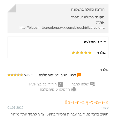
חולצה כחולה ברצלונה
מקום:
ברצלונה, ספרד
אתר:
http://blueshirtbarcelona.wix.com/blueshirtbarcelona
דירוגי המלצה
גולדמן
גולדמן
דירוג:
דרגו והגיבו לטיפ/המלצה
שלחו לחבר
הורידו כקובץ PDF
הדפיסו טיפ/המלצה
מ-ו-מ-ל-ץ ב-ח-ו-ם!!
ספרד
01.01.2012
תושב ברצלונה, דובר עברית והסיור בחינo! צריך להגיד יותר מזה?