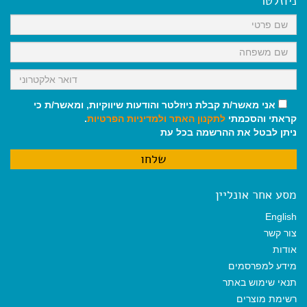
ניוזלטר
o
p
a
k
p
m
אני מאשר/ת קבלת ניוזלטר והודעות שיווקיות, ומאשר/ת כי
קראתי והסכמתי
לתקנון האתר
ולמדיניות הפרטיות
.
ניתן לבטל את ההרשמה בכל עת
מסע אחר אונליין
English
צור קשר
אודות
מידע למפרסמים
תנאי שימוש באתר
רשימת מוצרים