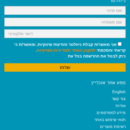
ניוזלטר
o
p
a
k
p
m
אני מאשר/ת קבלת ניוזלטר והודעות שיווקיות, ומאשר/ת כי
קראתי והסכמתי
לתקנון האתר
ולמדיניות הפרטיות
.
ניתן לבטל את ההרשמה בכל עת
מסע אחר אונליין
English
צור קשר
אודות
מידע למפרסמים
תנאי שימוש באתר
רשימת מוצרים